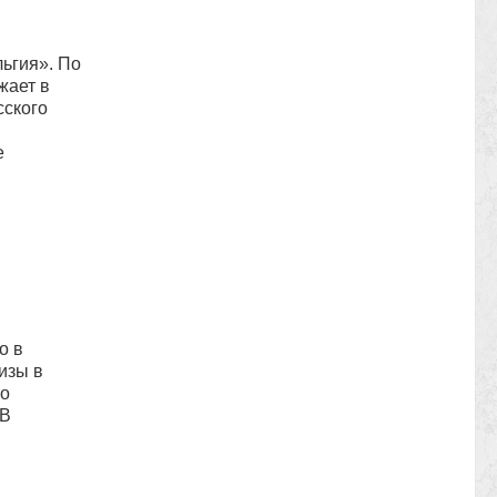
ьгия». По
жает в
сского
е
о в
изы в
то
 В