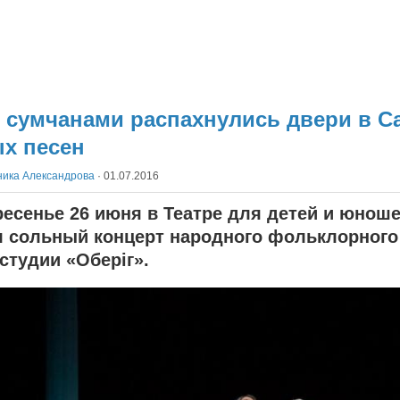
 сумчанами распахнулись двери в С
х песен
ника Александрова
·
01.07.2016
ресенье 26 июня в Театре для детей и юнош
 сольный концерт народного фольклорного
-студии «Оберіг».