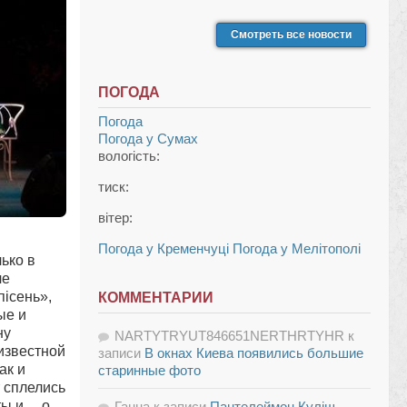
Смотреть все новости
ПОГОДА
Погода
Погода у
Сумах
вологість:
тиск:
вітер:
Погода у Кременчуці
Погода у Мелітополі
ько в
че
пісень»,
КОММЕНТАРИИ
ые и
ну
NARTYTRYUT846651NERTHRTYHR
к
известной
записи
В окнах Киева появились большие
ак и
старинные фото
 сплелись
ты и… о
Ганна
к записи
Пантелеймон Куліш —