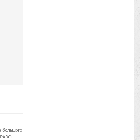
не большого
БРАВО!