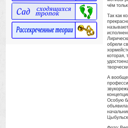
чём тольк
Так как к
прекрасн
называют
исполнен
Лирическ
обрели с
хормейст
которая, 
удостоена
творчески
А вообще
профессий
звукорежи
концепц
Особую бл
объявила
начальник
Цыбульск
Фото: Ве