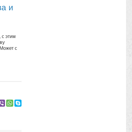
ва и
 с этим
ву
 Может с