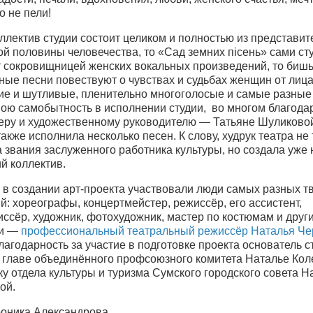
о не пели!
оллектив студии состоит целиком и полностью из представи
ой половины человечества, то «Сад земних пісень» сами с
 сокровищницей женских вокальных произведений, то бишь
ные песни повествуют о чувствах и судьбах женщин от лица
ие и шутливые, пленительно многоголосые и самые разные
вою самобытность в исполнении студии, во многом благода
еру и художественному руководителю — Татьяне Шуликово
также исполнила несколько песен. К слову, худрук театра не
 звания заслуженного работника культуры, но создала уже 
й коллектив.
 в создании арт-проекта участвовали люди самых разных т
: хореографы, концертмейстер, режиссёр, его ассистент,
ссёр, художник, фотохудожник, мастер по костюмам и други
ии —
профессиональный театральный режиссёр Наталья Че
агодарность за участие в подготовке проекта основатель с
 главе объединённого профсоюзного комитета Наталье Кол
у отдела культуры и туризма Сумского городского совета Н
ой.
роника Александрова