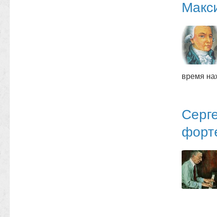
Макси
время нах
Серг
форте