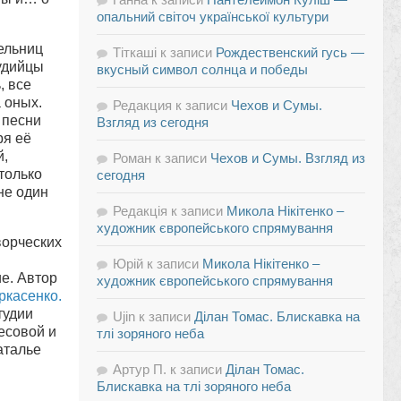
опальний світоч української культури
тельниц
Тіткаші
к записи
Рождественский гусь —
тудийцы
вкусный символ солнца и победы
, все
 оных.
Редакция
к записи
Чехов и Сумы.
 песни
Взгляд из сегодня
ря её
й,
Роман
к записи
Чехов и Сумы. Взгляд из
 только
сегодня
не один
Редакція
к записи
Микола Нікітенко –
художник європейського спрямування
ворческих
Юрій
к записи
Микола Нікітенко –
е. Автор
художник європейського спрямування
ркасенко.
тудии
Ujin
к записи
Ділан Томас. Блискавка на
есовой и
тлі зоряного неба
аталье
Артур П.
к записи
Ділан Томас.
Блискавка на тлі зоряного неба