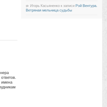
Игорь Касьяненко
к записи
Рэй Вентура.
Ветряная мельница судьбы
онера
 ответов.
я имена
рудникам