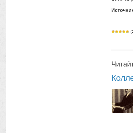
Источни
(
Читай
Колл