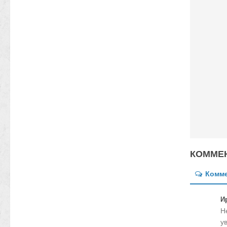
КОММЕН
Комм
И
Н
у