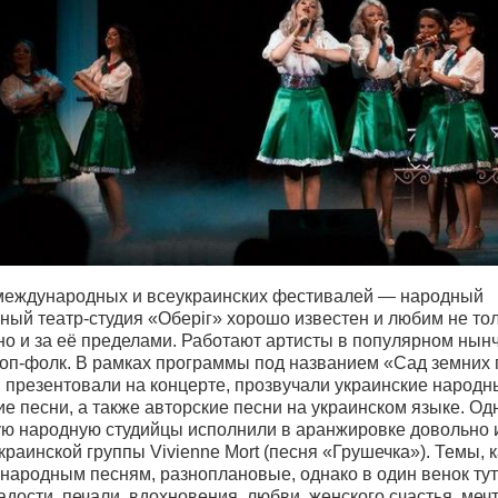
международных и всеукраинских фестивалей — народный
ный театр-студия «Оберіг» хорошо известен и любим не тол
но и за её пределами. Работают артисты в популярном нын
поп-фолк. В рамках программы под названием «Сад земних 
 презентовали на концерте, прозвучали украинские народн
е песни, а также авторские песни на украинском языке. Од
ую народную студийцы исполнили в аранжировке довольно 
краинской группы Vivienne Mort (песня «Грушечка»). Темы, к
 народным песням, разноплановые, однако в один венок тут
дости, печали, вдохновения, любви, женского счастья, меч