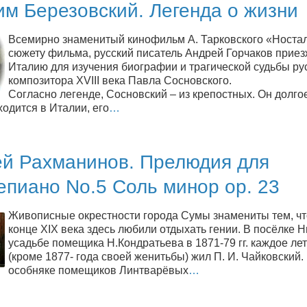
м Березовский. Легенда о жизни
Всемирно знаменитый кинофильм А. Тарковского «Ностал
сюжету фильма, русский писатель Андрей Горчаков приез
Италию для изучения биографии и трагической судьбы ру
композитора XVIII века Павла Сосновского.
Согласно легенде, Сосновский – из крепостных. Он долго
одится в Италии, его
…
ей Рахманинов. Прелюдия для
пиано No.5 Соль минор op. 23
Живописные окрестности города Сумы знамениты тем, чт
конце XIX века здесь любили отдыхать гении. В посёлке Н
усадьбе помещика Н.Кондратьева в 1871-79 гг. каждое ле
(кроме 1877- года своей женитьбы) жил П. И. Чайковский.
особняке помещиков Линтварёвых
…