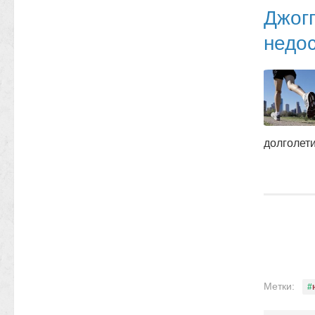
Джогг
недос
долголет
Метки: