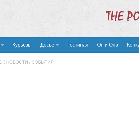
Курьезы
Досье
Гостиная
Он и Она
Конк
ОК НОВОСТИ
/
СОБЫТИЯ