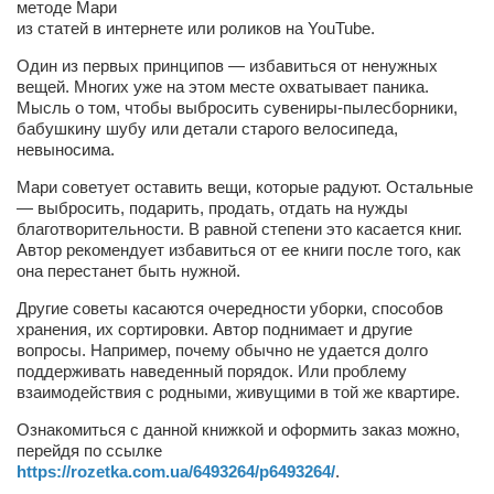
Туризм
методе Мари
из статей в интернете или роликов на YouTube.
«Траверс» — экипировочный центр
Один из первых принципов — избавиться от ненужных
Журналисты
вещей. Многих уже на этом месте охватывает паника.
Мысль о том, чтобы выбросить сувениры-пылесборники,
Александр Гвоздик
бабушкину шубу или детали старого велосипеда,
Александр Кугук
невыносима.
Музыканты
Мари советует оставить вещи, которые радуют. Остальные
— выбросить, подарить, продать, отдать на нужды
Евгений Касьяненко
благотворительности. В равной степени это касается книг.
Автор рекомендует избавиться от ее книги после того, как
Сергей Коноз
она перестанет быть нужной.
Денис Федченко
Другие советы касаются очередности уборки, способов
хранения, их сортировки. Автор поднимает и другие
Звукорежиссёры
вопросы. Например, почему обычно не удается долго
Alfom Studio
поддерживать наведенный порядок. Или проблему
взаимодействия с родными, живущими в той же квартире.
Guitarproduction Studio
Ознакомиться с данной книжкой и оформить заказ можно,
Писатели
перейдя по ссылке
https://rozetka.com.ua/6493264/p6493264/
.
Поэты