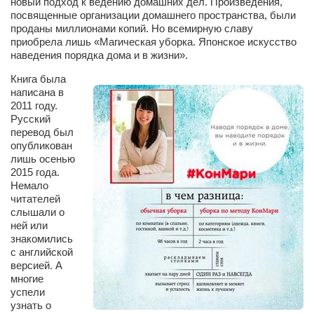
новый подход к ведению домашних дел. Произведения,
Косметологическое отделение КП Сумская
посвященные организации домашнего пространства, были
городская клиническая больница №4
проданы миллионами копий. Но всемирную славу
приобрела лишь «Магическая уборка. Японское искусство
Оптика — Медтехника
наведения порядка дома и в жизни».
Тенториум -центр независимых дистрибьюторов
Книга была
написана в
2011 году.
Кафе, клубы, рестораны
Русский
«Винегрет» — демократичный ресторан
перевод был
опубликован
«ЧАЙ — КАВА» магазин — кафе
лишь осенью
2015 года.
Магазины
Немало
читателей
«CYCLE GARAGE» — магазин велосипедов
слышали о
«Книголюб» — супермаркет
ней или
знакомились
Багетный двор
с английской
версией. А
МАГАЗИН СТИХОВ НА ЗАКАЗ
многие
успели
«Павел» — магазин мужской одежды
узнать о