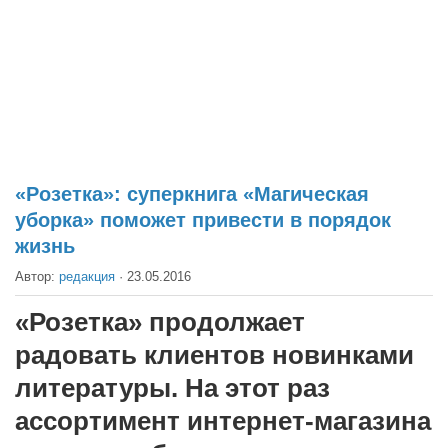
Театр
Архитектура
Кино
Техника
Общество
Факты
«Розетка»: суперкнига «Магическая
уборка» поможет привести в порядок
Выборы
жизнь
Деньги
Автор:
редакция
·
23.05.2016
Традиции
«Розетка» продолжает
Опросы
радовать клиентов новинками
Экология
литературы. На этот раз
Здоровье
ассортимент интернет-магазина
Здоровый образ жизни