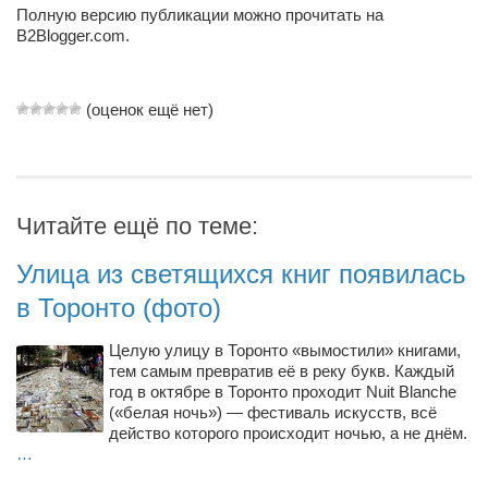
Полную версию публикации можно прочитать на
Режиссёры
B2Blogger.com.
Художники
Надія Белокур
(оценок ещё нет)
Анна Гидора
Леонтий Костур
Римма Миленкова
Читайте ещё по теме:
Ирина Проценко
Улица из светящихся книг появилась
Александр Садовский
в Торонто (фото)
Сергей Степанов
Анна Черненко
Целую улицу в Торонто «вымостили» книгами,
тем самым превратив её в реку букв. Каждый
Марина Фенота
год в октябре в Торонто проходит Nuit Blanche
(«белая ночь») — фестиваль искусств, всё
Гостиная
действо которого происходит ночью, а не днём.
…
Он и Она