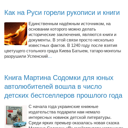
Конкурсы
Как на Руси горели рукописи и книги
Фестиваль. Конкурс «Колибри» 2017
Конкурс «Колибри» 2016
Единственным надёжным источником, на
основании которого можно делать
Конкурс «Колибри» 2015
исторические заключения, являются книги и
документы. В этой связи просто несколько
Конкурс «Колибри» 2014
известных фактов. В 1240 году после взятия
Литературный конкурс «Я люблю Украину»
цветущего стольного града Киева Батыем, татаро-монголы
разрушили Успенский
…
Конкурс «Колибри — детям!» 2014
Конкурс «Колибри» 2013
Книга Мартина Содомки для юных
Интервью
автолюбителей вошла в число
Афиша
детских бестселлеров прошлого года
Афиша Киев
С начала года украинские книжные
Афиша Сумы
издательства подарили нам немало
интересных новинок детской литературы.
О нас
Среди ярких премьер оказалась новая сказка