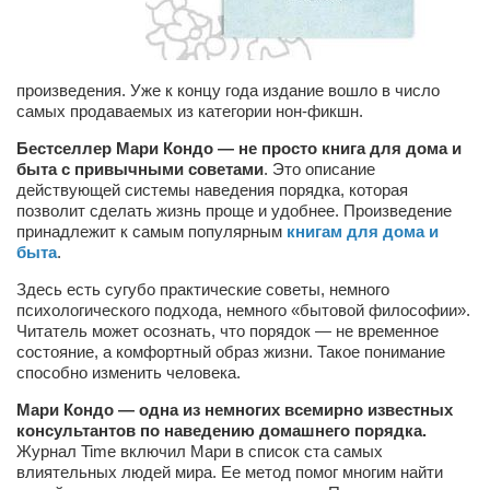
Артём Мяус
Александра Сокол
произведения. Уже к концу года издание вошло в число
Барды
самых продаваемых из категории нон-фикшн.
Владимир Айзенберг
Бестселлер Мари Кондо — не просто книга для дома и
быта с привычными советами
. Это описание
Игорь Добровольский
действующей системы наведения порядка, которая
позволит сделать жизнь проще и удобнее. Произведение
Ольга Козаченко
принадлежит к самым популярным
книгам
для
дома
и
быта
.
Оксана Скоробагатская
Александра Скорук
Здесь есть сугубо практические советы, немного
психологического подхода, немного «бытовой философии».
Евгений Полюхович
Читатель может осознать, что порядок — не временное
состояние, а комфортный образ жизни. Такое понимание
Ольга Чикина
способно изменить человека.
Бизнес-партнёры
Мари Кондо — одна из немногих всемирно известных
консультантов по наведению домашнего порядка.
Здоровье
Журнал Time включил Мари в список ста самых
Врач психиатр–нарколог Анплеев А.Б.
влиятельных людей мира. Ее метод помог многим найти