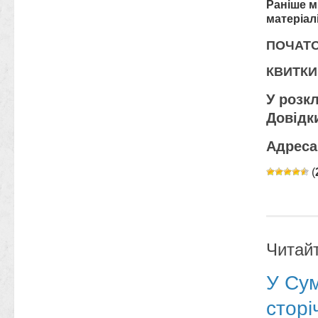
Раніше м
матеріал
ПОЧАТОК
КВИТКИ
У розк
Довідк
Адреса:
(
Читай
У Сум
сторі