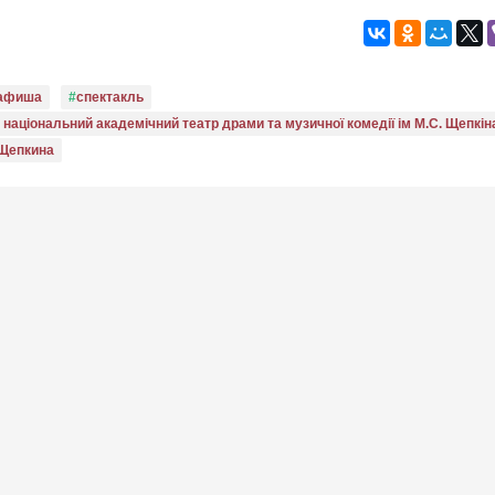
афиша
спектакль
національний академічний театр драми та музичної комедії ім М.С. Щепкін
.Щепкина