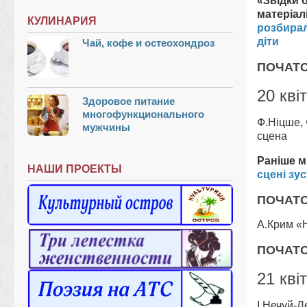
«Звідки 
матеріал
КУЛИНАРИЯ
розбирал
діти
Чай, кофе и остеохондроз
ПОЧАТОК
20 кві
Здоровое питание
многофункционального
Ф.Ніцше,
мужчины
сцена
Раніше м
НАШИ ПРОЕКТЫ
сцені зу
ПОЧАТОК
А.Крим «
ПОЧАТОК
21 кві
І.Нечуй-Л