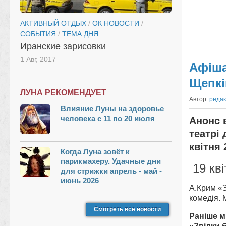
АКТИВНЫЙ ОТДЫХ
/
ОК НОВОСТИ
/
СОБЫТИЯ
/
ТЕМА ДНЯ
Иранские зарисовки
1 Авг, 2017
Афіша
Щепкі
ЛУНА РЕКОМЕНДУЕТ
Автор:
реда
Влияние Луны на здоровье
человека с 11 по 20 июля
Анонс 
театрі 
квітня 
Когда Луна зовёт к
парикмахеру. Удачные дни
19 кві
для стрижки апрель - май -
июнь 2026
А.Крим «З
комедія. 
Смотреть все новости
Раніше м