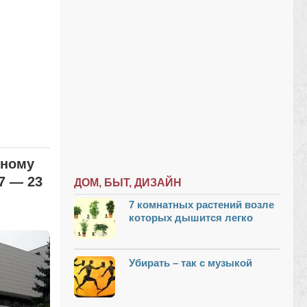
чному
17 — 23
ДОМ, БЫТ, ДИЗАЙН
7 комнатных растений возле
которых дышится легко
Убирать – так с музыкой