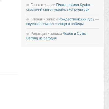
у
Ганна
к записи
Пантелеймон Куліш —
опальний світоч української культури
Тіткаші
к записи
Рождественский гусь —
вкусный символ солнца и победы
Редакция
к записи
Чехов и Сумы.
Взгляд из сегодня