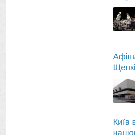
Афіша
Щепкі
Київ 
націо