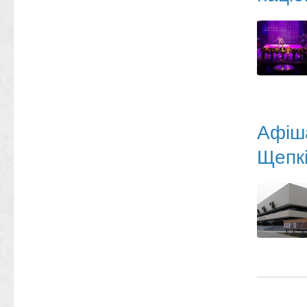
Афіша
Щепкі