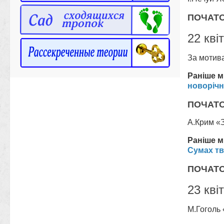
ПОЧАТОК
22 кві
За мотива
Раніше м
новорічн
ПОЧАТОК
А.Крим «З
Раніше м
Сумах тв
ПОЧАТОК
23 кві
М.Гоголь 