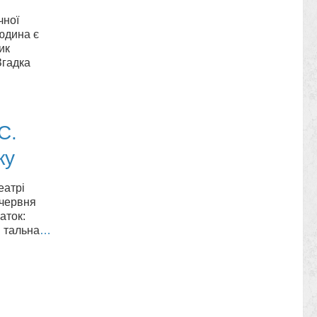
чної
юдина є
ик
Згадка
С.
ку
еатрі
 червня
аток:
 тальна
…