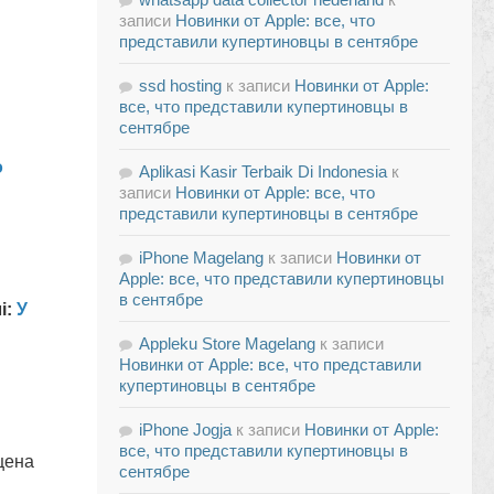
записи
Новинки от Apple: все, что
представили купертиновцы в сентябре
ssd hosting
к записи
Новинки от Apple:
все, что представили купертиновцы в
сентябре
о
Aplikasi Kasir Terbaik Di Indonesia
к
записи
Новинки от Apple: все, что
представили купертиновцы в сентябре
iPhone Magelang
к записи
Новинки от
Apple: все, что представили купертиновцы
в сентябре
і:
У
Appleku Store Magelang
к записи
Новинки от Apple: все, что представили
купертиновцы в сентябре
iPhone Jogja
к записи
Новинки от Apple:
все, что представили купертиновцы в
цена
сентябре