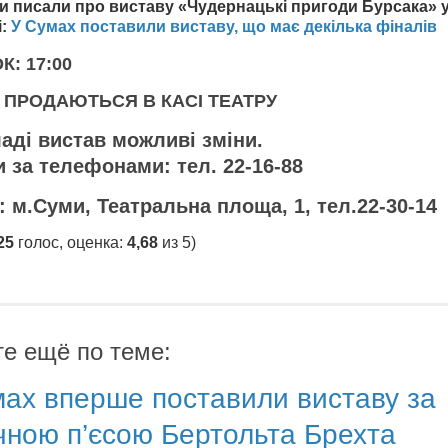
и писали про виставу «Чудернацькі пригоди Бурсака» 
і:
У Сумах поставили виставу, що має декілька фіналів
: 17:00
 ПРОДАЮТЬСЯ В КАСІ ТЕАТРУ
ладі вистав можливі зміни.
и за телефонами: тел. 22-16-88
 м.Суми, Театральна площа, 1, тел.22-30-14
25
голос, оценка:
4,68
из 5)
те ещё по теме:
ах вперше поставили виставу за
чною п’єсою Бертольта Брехта