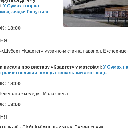
беруться діти» у
і:
У Сумах творчо
ися, звідки беруться
: 18:00
тня
 Ф.Шуберт «Квартет» музично-містична параноя. Експериме
и писали про виставу «Квартет» у матеріалі:
У Сумах на
стрілися великий німець і геніальний австрієць
: 18:00
Нелегалка» комедія. Мала сцена
: 18:00
тня
евицький «Сім’я Кайдашів» драма. Велика сцена