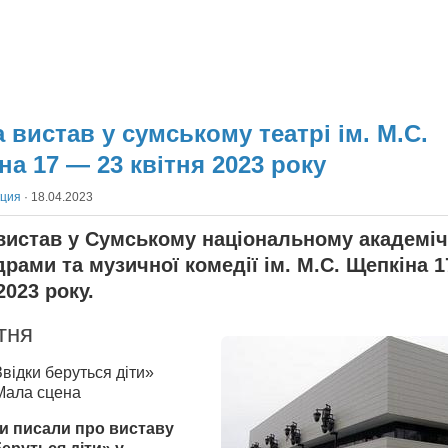
 вистав у сумському театрі ім. М.С.
на 17 — 23 квітня 2023 року
кция
·
18.04.2023
вистав у Сумському національному академі
драми та музичної комедії ім. М.С. Щепкіна 
2023 року.
тня
відки беруться діти»
Мала сцена
и писали про виставу