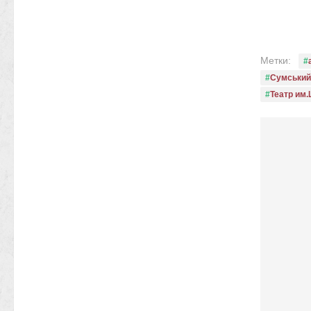
Метки:
Сумський 
Театр им