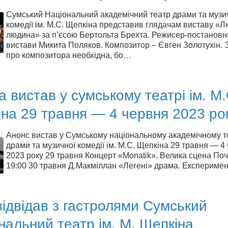
Сумський Національний академічний театр драми та музи
комедії ім. М.С. Щепкіна представив глядачам виставу «Л
людина» за п’єсою Бертольта Брехта. Режисер-постановн
вистави Микита Поляков. Композитор – Євген Золотухін. 
про композитора необхідна, бо
…
 вистав у сумському театрі ім. М.
на 29 травня — 4 червня 2023 ро
Анонс вистав у Сумському національному академічному т
драми та музичної комедії ім. М.С. Щепкіна 29 травня — 4
2023 року 29 травня Концерт «Monatik». Велика сцена Поч
19:00 30 травня Д.Макміллан «Легені» драма. Експеримен
відвідав з гастролями Сумський
нальний театр ім. М. Щепкіна