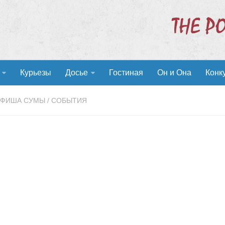
Курьезы
Досье
Гостиная
Он и Она
Конк
АФИША СУМЫ
/
СОБЫТИЯ