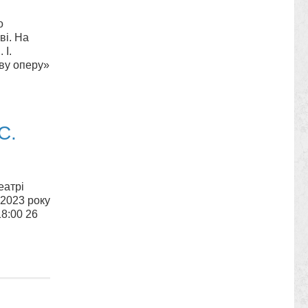
о
ві. На
 І.
ву оперу»
С.
еатрі
 2023 року
18:00 26