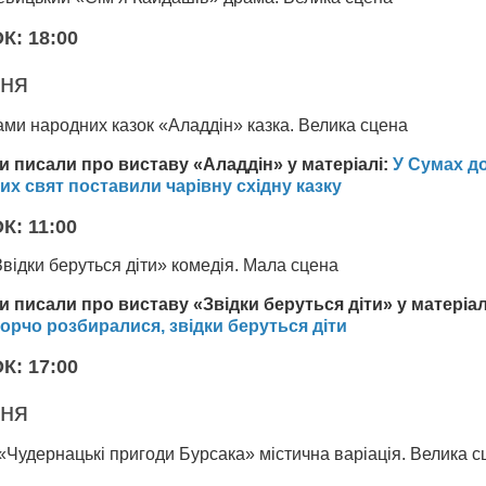
: 18:00
тня
ми народних казок «Аладдін» казка. Велика сцена
и писали про виставу «Аладдін» у матеріалі:
У Сумах д
их свят поставили чарівну східну казку
: 11:00
відки беруться діти» комедія. Мала сцена
и писали про виставу «Звідки беруться діти» у матеріал
орчо розбиралися, звідки беруться діти
: 17:00
тня
«Чудернацькі пригоди Бурсака» містична варіація. Велика с