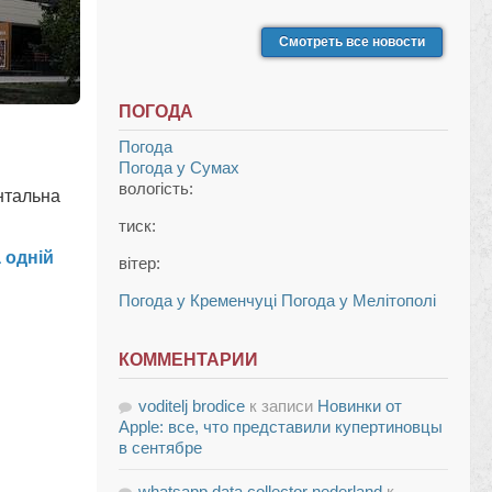
Смотреть все новости
ПОГОДА
Погода
Погода у
Сумах
вологість:
нтальна
тиск:
 одній
вітер:
Погода у Кременчуці
Погода у Мелітополі
КОММЕНТАРИИ
voditelj brodice
к записи
Новинки от
Apple: все, что представили купертиновцы
в сентябре
whatsapp data collector nederland
к