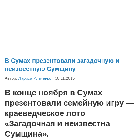
Театр
Архитектура
Кино
Техника
Общество
Факты
В Сумах презентовали загадочную и
неизвестную Сумщину
Выборы
Автор:
Лариса Ильченко
·
30.11.2015
Деньги
Традиции
В конце ноября в Сумах
Опросы
презентовали семейную игру —
Экология
краеведческое лото
«Загадочная и неизвестна
Здоровье
Сумщина».
Здоровый образ жизни