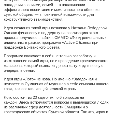
овладении знаниями, семей — в налаживании
Артём Мяус
эффективного воспитания и межличностного общения;
сумской общины — в позитивной возможности для
Александра Сокол
конструктивного взаимодействия.
Барды
Идея создания такой игры возникла у Натальи Лебедевой.
Однако финансовую поддержку на реализацию этого
Владимир Айзенберг
проекта получилось найти в СММГО «Фонд региональных
Игорь Добровольский
инициатив» в рамках программы «Active Citizens» при
поддержке Британского Совета.
Ольга Козаченко
Программа включает в себя не только разработку и
Оксана Скоробагатская
изготовление самой игры, но и проведение краеведческого
марафона, который позволит донести эту игру, в первую
Александра Скорук
очередь, в семьи.
Евгений Полюхович
Идея игры «Лото» не нова. Но именно «Загадочная и
неизвестна Сумщина» объединила в себе символы нашего
Ольга Чикина
края, как составляющей великой страны.
Бизнес-партнёры
Лото состоит из 20 карточек по 6 вопросов на
Здоровье
каждой. Здесь встречаются вопросы
о выдающихся людях
из различных сфер деятельности Сумщины и о
Врач психиатр–нарколог Анплеев А.Б.
краеведческих объектах Сумской области. Так что, играя в