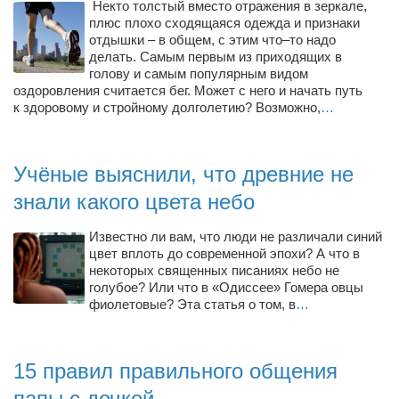
Конкурсы
Некто толстый вместо отражения в зеркале,
плюс плохо сходящаяся одежда и признаки
Фестиваль. Конкурс «Колибри» 2017
отдышки – в общем, с этим что–то надо
делать. Самым первым из приходящих в
Конкурс «Колибри» 2016
голову и самым популярным видом
оздоровления считается бег. Может с него и начать путь
Конкурс «Колибри» 2015
к здоровому и стройному долголетию? Возможно,
…
Конкурс «Колибри» 2014
Литературный конкурс «Я люблю Украину»
Учёные выяснили, что древние не
Конкурс «Колибри — детям!» 2014
знали какого цвета небо
Конкурс «Колибри» 2013
Известно ли вам, что люди не различали синий
Интервью
цвет вплоть до современной эпохи? А что в
некоторых священных писаниях небо не
Афиша
голубое? Или что в «Одиссее» Гомера овцы
фиолетовые? Эта статья о том, в
…
Афиша Киев
Афиша Сумы
15 правил правильного общения
О нас
папы с дочкой