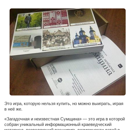
Сам себе доктор
Активный отдых
Курьезы
Досье
Арт-менеджеры
Лариса Ильченко
Орест Коваль
Тамара Кубракова
Елена Мельник
Вера Паненко
Семён Салатенко
Это игра, которую нельзя купить, но можно выиграть, играя
в неё же.
Сергей Шепилов
«Загадочная и неизвестная Сумщина» — это игра в которой
Актёры
собран уникальный информационный краеведческий
материал, позволяющий расширить возможности детей в
Валентин Бурый