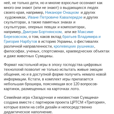
неё, не только дети, но и многие взрослые осознают как
Косметологическое отделение КП Сумская
много они знают (или не знают) о выдающихся людях
городская клиническая больница №4
своего края, например,
Никаноре Онацком
и других
Оптика — Медтехника
художниках,
Иване Петровиче Кавалеридзе
и других
скульпторах, а также памятных знаках и
Тенториум -центр независимых дистрибьюторов
скульптурах, оперных певцах и композиторах,
например,
Дмитрии Бортнянском,
или же
Максиме
Березовском
, о том, каков вклад
братьев Владимира и
Кафе, клубы, рестораны
Григория Нарбутов
в историю Украины, о фестивалях
различной направленности,
кролевецких рушниках
,
«Винегрет» — демократичный ресторан
философах, ученых, спортсменах, краеведческих объектах
«ЧАЙ — КАВА» магазин — кафе
и даже животных Сумщины.
Магазины
Формат
настольной игры в эпоху господства цифровых
технологий позволит не только испытать живые эмоции
«CYCLE GARAGE» — магазин велосипедов
общения, но и в доступной форме получить немало новой
информации. Кстати, в комплект игры прилагается
«Книголюб» — супермаркет
небольшая брошюра, поясняющая все 120 вопросов-
картинок, размещенных на карточках лото.
Багетный двор
Семейная игра «Загадочная и неизвестная Сумщина»
МАГАЗИН СТИХОВ НА ЗАКАЗ
создана вместе с партнером проекта ЦРТСМ «Тритория»,
«Павел» — магазин мужской одежды
которые взяли на себя дизайн и непосредственно
дидактическое наполнение.