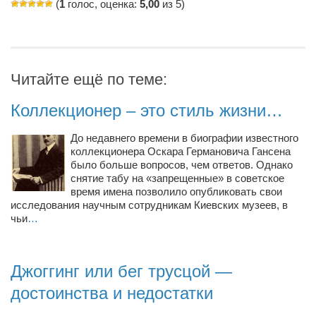
(
1
голос, оценка:
5,00
из 5)
Режиссёры
Художники
Надія Белокур
Читайте ещё по теме:
Анна Гидора
Леонтий Костур
Коллекционер – это стиль жизни…
Римма Миленкова
До недавнего времени в биографии известного
Ирина Проценко
коллекционера Оскара Германовича Гансена
было больше вопросов, чем ответов. Однако
Александр Садовский
снятие табу на «запрещенные» в советское
время имена позволило опубликовать свои
Сергей Степанов
исследования научным сотрудникам Киевских музеев, в
чьи
…
Анна Черненко
Марина Фенота
Джоггинг или бег трусцой —
Гостиная
достоинства и недостатки
Он и Она