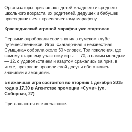
Туризм
Организаторы
приглашают детей младшего и среднего
«Траверс» — экипировочный центр
школьного возраста, их родителей, дедушек и бабушек
присоединиться к краеведческому марафону.
Журналисты
Краеведческий игровой марафон уже стартовал.
Александр Гвоздик
Первыми опробовали свои знания в сумском клубе
Александр Кугук
путешественников. Игра «Загадочная и неизвестная
Музыканты
Сумщина» собрала около 50 человек. Три поколения, где
самому старшему участнику игры — 70, а самым молодым
Евгений Касьяненко
— 12, с удовольствием и азартом сражались за приз, в
итоге, прекрасно провели свой досуг и обогатились
Сергей Коноз
знаниями и эмоциями.
Денис Федченко
Ближайшая игра состоится во вторник 1 декабря 2015
года в 17.30 в Агентстве промоции «Суми» (ул.
Звукорежиссёры
Соборная, 27)
Alfom Studio
Приглашаются все желающие.
Guitarproduction Studio
Писатели
Поэты