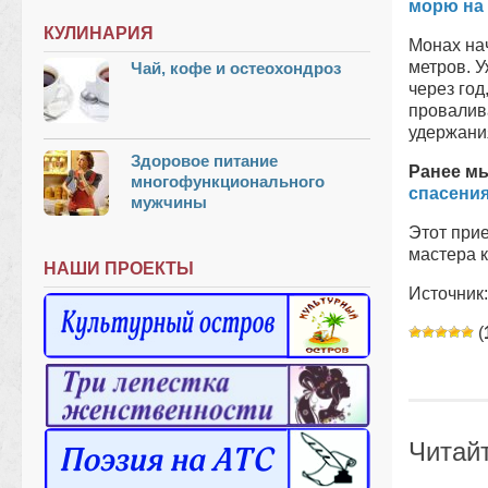
морю на 
КУЛИНАРИЯ
Монах нач
метров. 
Чай, кофе и остеохондроз
через год
провалива
удержани
Здоровое питание
Ранее м
многофункционального
спасения
мужчины
Этот прие
мастера к
НАШИ ПРОЕКТЫ
Источник:
(
Читай