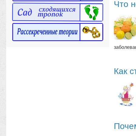
Что н
заболева
Как с
Поче