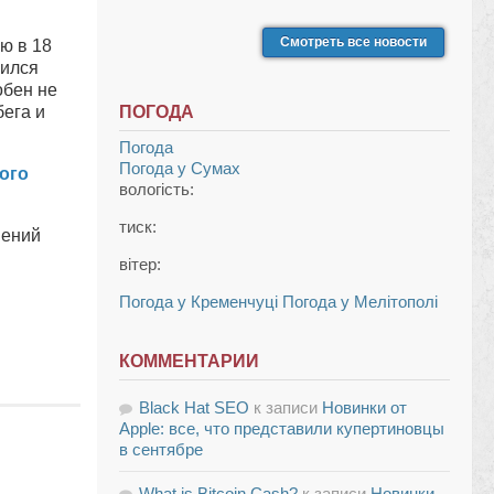
Смотреть все новости
ю в 18
бился
обен не
бега и
ПОГОДА
Погода
Погода у
Сумах
ого
вологість:
тиск:
мений
вітер:
Погода у Кременчуці
Погода у Мелітополі
КОММЕНТАРИИ
Black Hat SEO
к записи
Новинки от
Apple: все, что представили купертиновцы
в сентябре
What is Bitcoin Cash?
к записи
Новинки