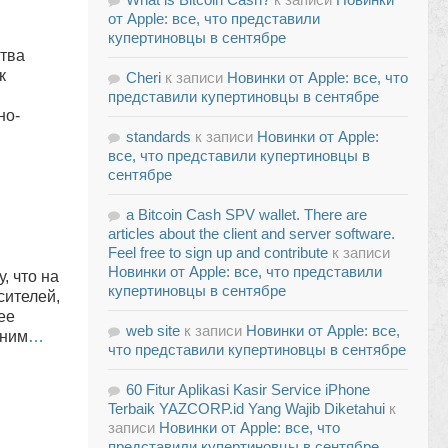
от Apple: все, что представили
купертиновцы в сентябре
тва
к
Cheri
к записи
Новинки от Apple: все, что
представили купертиновцы в сентябре
но-
standards
к записи
Новинки от Apple:
все, что представили купертиновцы в
сентябре
a Bitcoin Cash SPV wallet. There are
articles about the client and server software.
Feel free to sign up and contribute
к записи
Новинки от Apple: все, что представили
, что на
купертиновцы в сентябре
сителей,
ее
web site
к записи
Новинки от Apple: все,
 ним
…
что представили купертиновцы в сентябре
60 Fitur Aplikasi Kasir Service iPhone
Terbaik YAZCORP.id Yang Wajib Diketahui
к
записи
Новинки от Apple: все, что
представили купертиновцы в сентябре