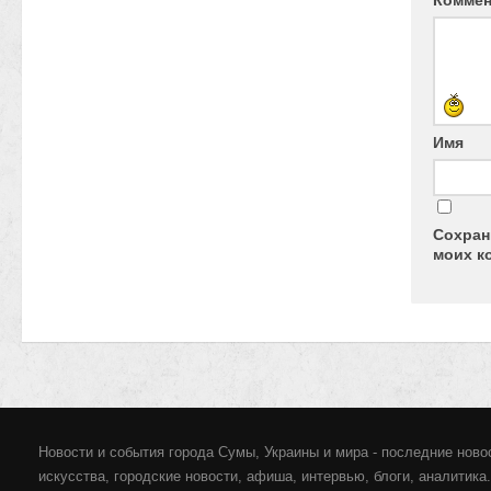
Комме
Имя
Сохран
моих к
Новости и события города Сумы, Украины и мира - последние новос
искусства, городские новости, афиша, интервью, блоги, аналитика.