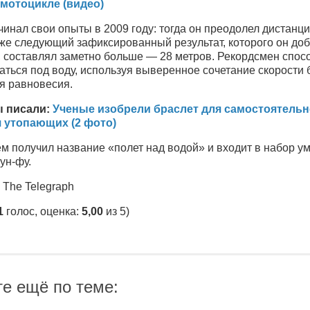
мотоцикле (видео)
инал свои опыты в 2009 году: тогда он преодолел дистанци
Уже следующий зафиксированный результат, которого он до
, составлял заметно больше — 28 метров. Рекордсмен спос
ться под воду, используя выверенное сочетание скорости 
я равновесия.
ы писали:
Ученые изобрели браслет для самостоятельн
 утопающих (2 фото)
м получил название «полет над водой» и входит в набор у
ун-фу.
 The Telegraph
1
голос, оценка:
5,00
из 5)
те ещё по теме: