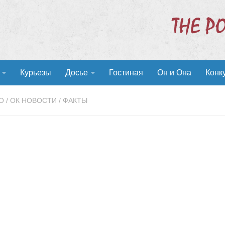
Курьезы
Досье
Гостиная
Он и Она
Конк
О
/
ОК НОВОСТИ
/
ФАКТЫ