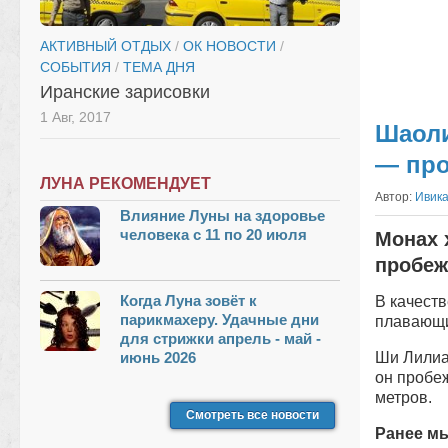
АКТИВНЫЙ ОТДЫХ
/
ОК НОВОСТИ
/
СОБЫТИЯ
/
ТЕМА ДНЯ
Иранские зарисовки
1 Авг, 2017
Шаоли
— про
ЛУНА РЕКОМЕНДУЕТ
Автор:
Ивик
Влияние Луны на здоровье
человека с 11 по 20 июля
Монах 
пробеж
Когда Луна зовёт к
В качест
парикмахеру. Удачные дни
плавающи
для стрижки апрель - май -
июнь 2026
Ши Лилиан
он пробеж
метров.
Смотреть все новости
Ранее м