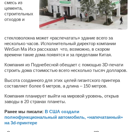
смесь из
Сам себе доктор
цемента,
Активный отдых
строительных
отходов и
Курьезы
Досье
стекловолокна может «распечатать» здание всего за
несколько часов. Исполнительный директор компании
Арт-менеджеры
WinSun Ма Ихэ рассказал что, возможно, в скором
Лариса Ильченко
времени такие дома появятся и за пределами Китая.
Орест Коваль
Компания из Поднебесной обещает с помощью 3D-печати
строить дома стоимостью всего несколько тысяч долларов.
Тамара Кубракова
Высота созданного для этих целей гигантского принтера
Елена Мельник
составляет более 6 метров, а длина – 150 метров.
Вера Паненко
Компания планирует выйти на мировой уровень, открыв
заводы в 20 странах планеты.
Семён Салатенко
Ранее мы писали:
В США создали
Сергей Шепилов
полнофункциональный автомобиль, «напечатанный»
Актёры
на 3d-принтере
Валентин Бурый