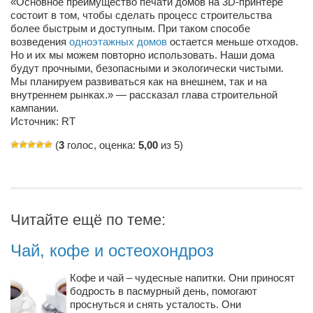
«Основное преимущество печати домов на 3D-принтере
состоит в том, чтобы сделать процесс строительства
Артём Мяус
более быстрым и доступным. При таком способе
возведения
одноэтажных домов
остается меньше отходов.
Александра Сокол
Но и их мы можем повторно использовать. Наши дома
будут прочными, безопасными и экологически чистыми.
Барды
Мы планируем развиваться как на внешнем, так и на
Владимир Айзенберг
внутреннем рынках.» — рассказал глава строительной
кампании.
Игорь Добровольский
Источник: RT
Ольга Козаченко
(
3
голос, оценка:
5,00
из 5)
Оксана Скоробагатская
Александра Скорук
Евгений Полюхович
Читайте ещё по теме:
Ольга Чикина
Чай, кофе и остеохондроз
Бизнес-партнёры
Здоровье
Кофе и чай – чудесные напитки. Они приносят
бодрость в пасмурный день, помогают
Врач психиатр–нарколог Анплеев А.Б.
проснуться и снять усталость. Они