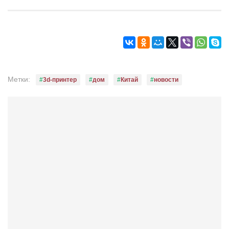
Режиссёры
Художники
Надія Белокур
Анна Гидора
Леонтий Костур
Метки:
3d-принтер
дом
Китай
новости
Римма Миленкова
Ирина Проценко
Александр Садовский
Сергей Степанов
Анна Черненко
Марина Фенота
Гостиная
Он и Она