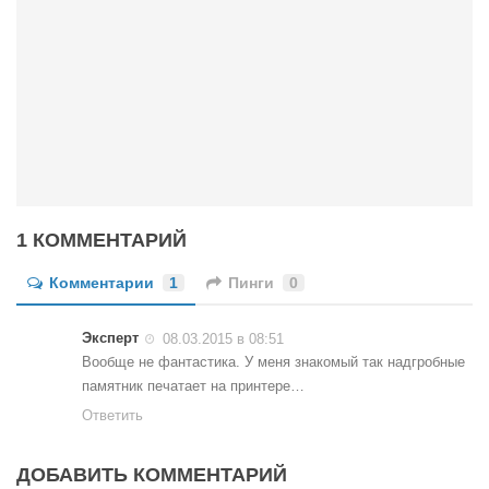
Конкурсы
Фестиваль. Конкурс «Колибри» 2017
Конкурс «Колибри» 2016
Конкурс «Колибри» 2015
Конкурс «Колибри» 2014
Литературный конкурс «Я люблю Украину»
Конкурс «Колибри — детям!» 2014
1 КОММЕНТАРИЙ
Конкурс «Колибри» 2013
Комментарии
1
Пинги
0
Интервью
Афиша
Эксперт
08.03.2015 в 08:51
Вообще не фантастика. У меня знакомый так надгробные
Афиша Киев
памятник печатает на принтере…
Афиша Сумы
Ответить
О нас
ДОБАВИТЬ КОММЕНТАРИЙ