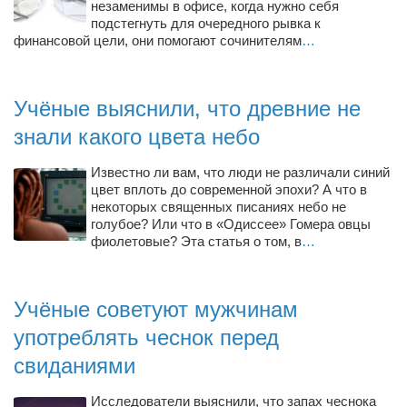
незаменимы в офисе, когда нужно себя
Косметологическое отделение КП Сумская
подстегнуть для очередного рывка к
городская клиническая больница №4
финансовой цели, они помогают сочинителям
…
Оптика — Медтехника
Тенториум -центр независимых дистрибьюторов
Учёные выяснили, что древние не
знали какого цвета небо
Кафе, клубы, рестораны
«Винегрет» — демократичный ресторан
Известно ли вам, что люди не различали синий
цвет вплоть до современной эпохи? А что в
«ЧАЙ — КАВА» магазин — кафе
некоторых священных писаниях небо не
голубое? Или что в «Одиссее» Гомера овцы
Магазины
фиолетовые? Эта статья о том, в
…
«CYCLE GARAGE» — магазин велосипедов
«Книголюб» — супермаркет
Учёные советуют мужчинам
Багетный двор
употреблять чеснок перед
МАГАЗИН СТИХОВ НА ЗАКАЗ
свиданиями
«Павел» — магазин мужской одежды
Исследователи выяснили, что запах чеснока