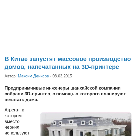
Театр
Архитектура
Кино
Техника
Общество
Факты
В Китае запустят массовое производство
домов, напечатанных на 3D-принтере
Выборы
Автор:
Максим Денисов
·
08.03.2015
Деньги
Традиции
Предприимчивые инженеры шанхайской компании
собрали 3D-принтер, с помощью которого планируют
Опросы
печатать дома.
Экология
Агрегат, в
котором
Здоровье
вместо
чернил
Здоровый образ жизни
используют