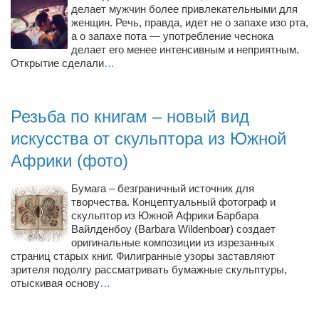
Туризм
делает мужчин более привлекательными для
женщин. Речь, правда, идет не о запахе изо рта,
«Траверс» — экипировочный центр
а о запахе пота — употребление чеснока
Журналисты
делает его менее интенсивным и неприятным.
Открытие сделали
…
Александр Гвоздик
Александр Кугук
Резьба по книгам – новый вид
Музыканты
искусства от скульптора из Южной
Евгений Касьяненко
Африки (фото)
Сергей Коноз
Бумага – безграничный источник для
Денис Федченко
творчества. Концептуальный фотограф и
Звукорежиссёры
скульптор из Южной Африки Барбара
Вайлденбоу (Barbara Wildenboar) создает
Alfom Studio
оригинальные композиции из изрезанных
страниц старых книг. Филигранные узоры заставляют
Guitarproduction Studio
зрителя подолгу рассматривать бумажные скульптуры,
отыскивая основу
Писатели
…
Поэты