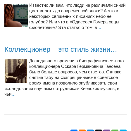
Конкурсы
Известно ли вам, что люди не различали синий
цвет вплоть до современной эпохи? А что в
Фестиваль. Конкурс «Колибри» 2017
некоторых священных писаниях небо не
голубое? Или что в «Одиссее» Гомера овцы
Конкурс «Колибри» 2016
фиолетовые? Эта статья о том, в
…
Конкурс «Колибри» 2015
Конкурс «Колибри» 2014
Коллекционер – это стиль жизни…
Литературный конкурс «Я люблю Украину»
Конкурс «Колибри — детям!» 2014
До недавнего времени в биографии известного
коллекционера Оскара Германовича Гансена
Конкурс «Колибри» 2013
было больше вопросов, чем ответов. Однако
снятие табу на «запрещенные» в советское
Интервью
время имена позволило опубликовать свои
исследования научным сотрудникам Киевских музеев, в
Афиша
чьи
…
Афиша Киев
Афиша Сумы
О нас