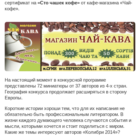
сертификат на
«Сто чашек кофе»
от кафе-магазина «Чай-
Сам себе доктор
кофе».
Активный отдых
Курьезы
Досье
Арт-менеджеры
Лариса Ильченко
Орест Коваль
Тамара Кубракова
На настоящий момент в конкурсной программе
представлены 72 миниатюры от 37 авторов из 4-х стран.
Елена Мельник
География конкурса продолжает расширяться в сторону
Европы.
Вера Паненко
Короткие истории хороши тем, что для их написания не
Семён Салатенко
обязательно быть профессиональным литератором. В
Сергей Шепилов
жизни каждого думающего человека случаются события и
мысли, которыми хочется и стоит поделиться с миром.
Актёры
Какие же темы интересуют авторов «Колибри 2014»?
Валентин Бурый