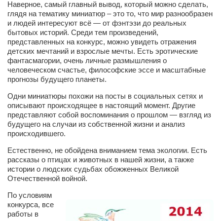
Наверное, самый главный вывод, который можно сделать,
глядя на тематику миниатюр – это то, что мир разнообразен
Артём Мяус
и людей интересуют всё — от фэнтэзи до реальных
бытовых историй. Среди тем произведений,
Александра Сокол
представленных на конкурс, можно увидеть отражения
Барды
детских мечтаний и взрослые мечты. Есть эротические
фантасмагории, очень личные размышления о
Владимир Айзенберг
человеческом счастье, философские эссе и масштабные
прогнозы будущего планеты.
Игорь Добровольский
Одни миниатюры похожи на посты в социальных сетях и
Ольга Козаченко
описывают происходящее в настоящий момент. Другие
Оксана Скоробагатская
представляют собой воспоминания о прошлом — взгляд из
будущего на случаи из собственной жизни и анализ
Александра Скорук
происходившего.
Евгений Полюхович
Естественно, не обойдена вниманием тема экологии. Есть
рассказы о птицах и животных в нашей жизни, а также
Ольга Чикина
истории о людских судьбах обожженных Великой
Отечественной войной.
Бизнес-партнёры
По условиям
Здоровье
конкурса, все
Врач психиатр–нарколог Анплеев А.Б.
работы в