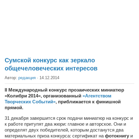
Театр
Архитектура
Кино
Техника
Общество
Факты
Сумской конкурс как зеркало
общечеловеческих интересов
Выборы
Автор:
редакция
·
14.12.2014
Деньги
Традиции
II Международный конкурс прозаических миниатюр
«Колибри 2014», организованный
«Агентством
Опросы
Творческих Событий»
, приближается к финишной
прямой.
Экология
31 декабря завершится срок подачи миниатюр на конкурс и
Здоровье
к работе притупят два жюри: главное и авторское. Они и
определят двух победителей, которым достанутся два
Здоровый образ жизни
материальных приза конкурса: сертификат на
фотокнигу
и