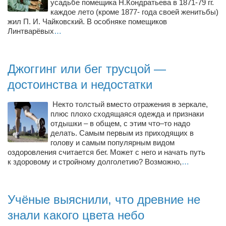
усадьбе помещика Н.Кондратьева в 1871-79 гг.
Режиссёры
каждое лето (кроме 1877- года своей женитьбы)
жил П. И. Чайковский. В особняке помещиков
Художники
Линтварёвых
…
Надія Белокур
Анна Гидора
Джоггинг или бег трусцой —
Леонтий Костур
достоинства и недостатки
Римма Миленкова
Некто толстый вместо отражения в зеркале,
Ирина Проценко
плюс плохо сходящаяся одежда и признаки
отдышки – в общем, с этим что–то надо
Александр Садовский
делать. Самым первым из приходящих в
Сергей Степанов
голову и самым популярным видом
оздоровления считается бег. Может с него и начать путь
Анна Черненко
к здоровому и стройному долголетию? Возможно,
…
Марина Фенота
Гостиная
Учёные выяснили, что древние не
Он и Она
знали какого цвета небо