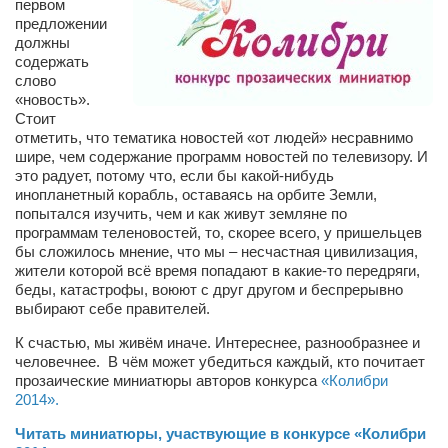
первом
Косметологическое отделение КП Сумская
предложении
городская клиническая больница №4
должны
содержать
Оптика — Медтехника
слово
«новость».
Тенториум -центр независимых дистрибьюторов
Стоит
отметить, что тематика новостей «от людей» несравнимо
Кафе, клубы, рестораны
шире, чем содержание программ новостей по телевизору. И
это радует, потому что, если бы какой-нибудь
«Винегрет» — демократичный ресторан
инопланетный корабль, оставаясь на орбите Земли,
попытался изучить, чем и как живут земляне по
«ЧАЙ — КАВА» магазин — кафе
программам теленовостей, то, скорее всего, у пришельцев
бы сложилось мнение, что мы – несчастная цивилизация,
Магазины
жители которой всё время попадают в какие-то передряги,
«CYCLE GARAGE» — магазин велосипедов
беды, катастрофы, воюют с друг другом и беспрерывно
выбирают себе правителей.
«Книголюб» — супермаркет
К счастью, мы живём иначе. Интереснее, разнообразнее и
Багетный двор
человечнее. В чём может убедиться каждый, кто почитает
прозаические миниатюры авторов конкурса
«Колибри
МАГАЗИН СТИХОВ НА ЗАКАЗ
2014».
«Павел» — магазин мужской одежды
Читать миниатюры, участвующие в конкурсе «Колибри