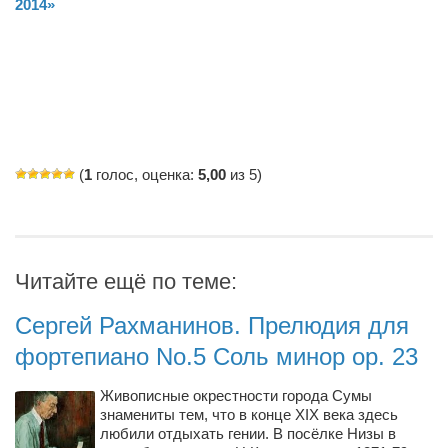
Туризм
2014»
«Траверс» — экипировочный центр
Журналисты
Александр Гвоздик
Александр Кугук
Музыканты
(
1
голос, оценка:
5,00
из 5)
Евгений Касьяненко
Сергей Коноз
Денис Федченко
Читайте ещё по теме:
Звукорежиссёры
Сергей Рахманинов. Прелюдия для
Alfom Studio
фортепиано No.5 Соль минор op. 23
Guitarproduction Studio
Живописные окрестности города Сумы
Писатели
знамениты тем, что в конце XIX века здесь
Поэты
любили отдыхать гении. В посёлке Низы в