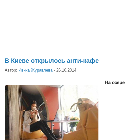
Театр
Архитектура
Кино
Техника
Общество
Факты
В Киеве открылось анти-кафе
Выборы
Автор:
Ивика Журавлева
·
26.10.2014
Деньги
На озере
Традиции
Опросы
Экология
Здоровье
Здоровый образ жизни