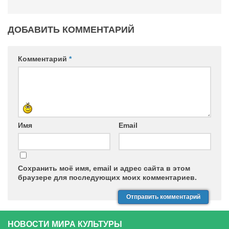
Конкурсы
Фестиваль. Конкурс «Колибри» 2017
ДОБАВИТЬ КОММЕНТАРИЙ
Конкурс «Колибри» 2016
Конкурс «Колибри» 2015
Комментарий
*
Конкурс «Колибри» 2014
Литературный конкурс «Я люблю Украину»
Конкурс «Колибри — детям!» 2014
Конкурс «Колибри» 2013
Имя
Email
Интервью
Афиша
Сохранить моё имя, email и адрес сайта в этом
Афиша Киев
браузере для последующих моих комментариев.
Афиша Сумы
О нас
НОВОСТИ МИРА КУЛЬТУРЫ