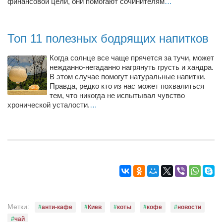
Туризм
финансовой цели, они помогают сочинителям
…
«Траверс» — экипировочный центр
Журналисты
Топ 11 полезных бодрящих напитков
Александр Гвоздик
Когда солнце все чаще прячется за тучи, может
Александр Кугук
нежданно-негаданно нагрянуть грусть и хандра.
В этом случае помогут натуральные напитки.
Музыканты
Правда, редко кто из нас может похвалиться
тем, что никогда не испытывал чувство
Евгений Касьяненко
хронической усталости.
…
Сергей Коноз
Денис Федченко
Звукорежиссёры
Alfom Studio
Guitarproduction Studio
Писатели
Метки:
анти-кафе
Киев
коты
кофе
новости
Поэты
чай