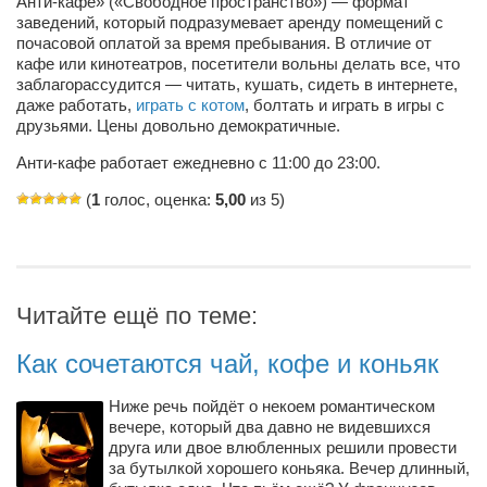
Анти-кафе» («Свободное пространство») — формат
заведений, который подразумевает аренду помещений с
Артём Мяус
почасовой оплатой за время пребывания. В отличие от
кафе или кинотеатров, посетители вольны делать все, что
Александра Сокол
заблагорассудится — читать, кушать, сидеть в интернете,
даже работать,
играть с котом
, болтать и играть в игры с
Барды
друзьями. Цены довольно демократичные.
Владимир Айзенберг
Анти-кафе работает ежедневно с 11:00 до 23:00.
Игорь Добровольский
(
1
голос, оценка:
5,00
из 5)
Ольга Козаченко
Оксана Скоробагатская
Александра Скорук
Читайте ещё по теме:
Евгений Полюхович
Как сочетаются чай, кофе и коньяк
Ольга Чикина
Бизнес-партнёры
Ниже речь пойдёт о некоем романтическом
вечере, который два давно не видевшихся
Здоровье
друга или двое влюбленных решили провести
Врач психиатр–нарколог Анплеев А.Б.
за бутылкой хорошего коньяка. Вечер длинный,