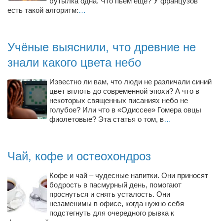
бутылка одна. Что пьём ещё? У французов
Косметологическое отделение КП Сумская
есть такой алгоритм:
…
городская клиническая больница №4
Оптика — Медтехника
Учёные выяснили, что древние не
Тенториум -центр независимых дистрибьюторов
знали какого цвета небо
Кафе, клубы, рестораны
Известно ли вам, что люди не различали синий
цвет вплоть до современной эпохи? А что в
«Винегрет» — демократичный ресторан
некоторых священных писаниях небо не
«ЧАЙ — КАВА» магазин — кафе
голубое? Или что в «Одиссее» Гомера овцы
фиолетовые? Эта статья о том, в
…
Магазины
«CYCLE GARAGE» — магазин велосипедов
Чай, кофе и остеохондроз
«Книголюб» — супермаркет
Багетный двор
Кофе и чай – чудесные напитки. Они приносят
бодрость в пасмурный день, помогают
МАГАЗИН СТИХОВ НА ЗАКАЗ
проснуться и снять усталость. Они
незаменимы в офисе, когда нужно себя
«Павел» — магазин мужской одежды
подстегнуть для очередного рывка к