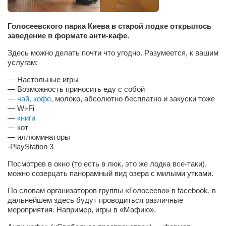
Сам себе доктор
Активный отдых
Голосеевского парка Киева в старой лодке открылось
заведение в формате анти-кафе.
Курьезы
Здесь можно делать почти что угодно. Разумеется, к вашим
Досье
услугам:
Арт-менеджеры
— Настольные игры
— Возможность приносить еду с собой
Лариса Ильченко
—
чай, кофе
, молоко, абсолютно бесплатно и закуски тоже
— Wi-Fi
Орест Коваль
—
книги
Тамара Кубракова
— кот
— иллюминаторы
Елена Мельник
-PlayStation 3
Вера Паненко
Посмотрев в окно (то есть в люк, это же лодка все-таки),
можно созерцать панорамный вид озера с милыми утками.
Семён Салатенко
По словам организаторов группы «Голосеево» в facebook, в
Сергей Шепилов
дальнейшем здесь будут проводиться различные
Актёры
мероприятия. Например, игры в «Мафию».
Валентин Бурый