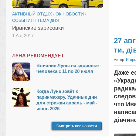
АКТИВНЫЙ ОТДЫХ
/
ОК НОВОСТИ
/
СОБЫТИЯ
/
ТЕМА ДНЯ
Иранские зарисовки
1 Авг, 2017
27 ав
ти, ді
ЛУНА РЕКОМЕНДУЕТ
Автор:
Игорь
Влияние Луны на здоровье
человека с 11 по 20 июля
Даже е
«Украд
радика
Когда Луна зовёт к
следов
парикмахеру. Удачные дни
для стрижки апрель - май -
что Ив
июнь 2026
написа
дівчино
Смотреть все новости