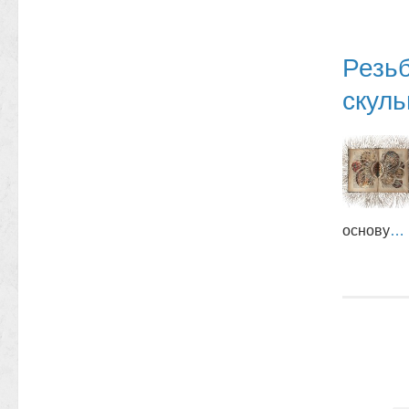
Резьб
скул
основу
…