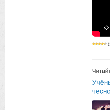
(
Читай
Учён
чесн