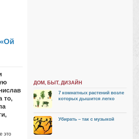
 «Ой
и
ую
ДОМ, БЫТ, ДИЗАЙН
нислав
7 комнатных растений возле
 то,
которых дышится легко
ла
ти,
Убирать – так с музыкой
е это