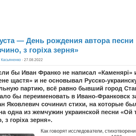
густа — День рождения автора песни
вчино, з горіха зерня»
 Касьяненко
·
27.08.2022
сли бы Иван Франко не написал «Каменярі» 
ене щастя» и не основывал Русско-украинск
льную партию, всё равно бывший город Ста
ало бы переименовать в Ивано-Франковск за
ан Яковлевич сочинил стихи, на которые бы
на одна из жемчужин украинской песни «Ой 
, з горіха зерня».
Как говорят исследователи, стихотворени