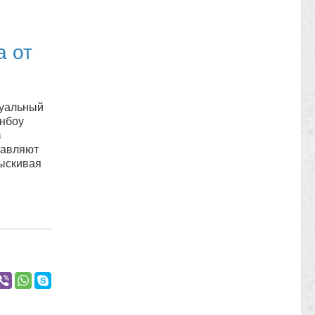
а от
туальный
нбоу
з
тавляют
тыскивая