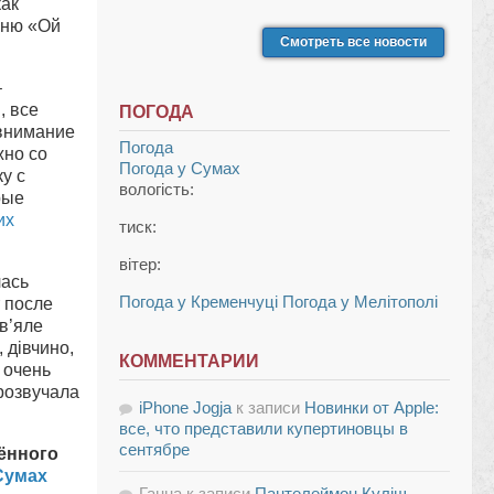
как
сню «Ой
Смотреть все новости
–
, все
ПОГОДА
 внимание
Погода
жно со
Погода у
Сумах
у с
вологість:
рые
их
тиск:
вітер:
лась
Погода у Кременчуці
Погода у Мелітополі
 после
в’яле
 дівчино,
КОММЕНТАРИИ
 очень
розвучала
iPhone Jogja
к записи
Новинки от Apple:
все, что представили купертиновцы в
сентябре
щённого
Сумах
Ганна
к записи
Пантелеймон Куліш —