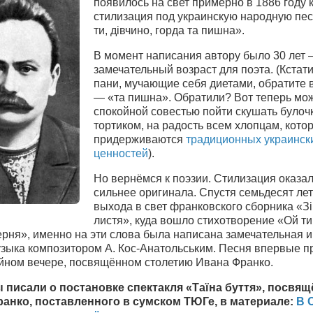
появилось на свет примерно в 1886 году 
стилизация под украинскую народную пе
ти, дівчино, горда та пишна».
В момент написания автору было 30 лет 
замечательный возраст для поэта. (Кстати
пани, мучающие себя диетами, обратите
— «та пишна». Обратили? Вот теперь мо
спокойной совестью пойти скушать булочк
тортиком, на радость всем хлопцам, кото
придерживаются
традиционных украинск
ценностей
).
Но вернёмся к поэзии. Стилизация оказа
сильнее оригинала. Спустя семьдесят лет
выхода в свет франковского сборника «Зі
листя», куда вошло стихотворение «Ой ти,
зерня», именно на эти слова была написана замечательная и
узыка композитором А. Кос-Анатольським. Песня впервые п
йном вечере, посвящённом столетию Ивана Франко.
 писали о постановке спектакля «Таїна буття», посвя
анко, поставленного в сумском ТЮГе, в материале:
В 