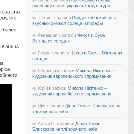
опальний світоч української культури
тора этих
Тіткаші
к записи
Рождественский гусь —
му, что
вкусный символ солнца и победы
е более
Редакция
к записи
Чехов и Сумы.
Взгляд из сегодня
ончанина
Роман
к записи
Чехов и Сумы. Взгляд из
сегодня
на
оріха
Редакція
к записи
Микола Нікітенко –
 области
художник європейського спрямування
Юрій
к записи
Микола Нікітенко –
художник європейського спрямування
Ujin
к записи
Ділан Томас. Блискавка на
тлі зоряного неба
Артур П.
к записи
Ділан Томас.
Блискавка на тлі зоряного неба