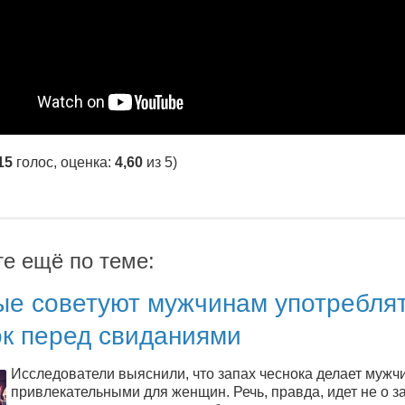
15
голос, оценка:
4,60
из 5)
те ещё по теме:
ые советуют мужчинам употребля
ок перед свиданиями
Исследователи выяснили, что запах чеснока делает мужч
привлекательными для женщин. Речь, правда, идет не о з