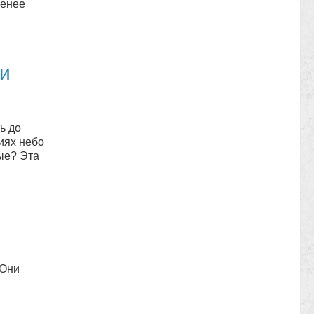
менее
ли
ь до
иях небо
ые? Эта
 Они