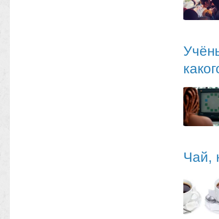
Учёны
каког
Чай, 