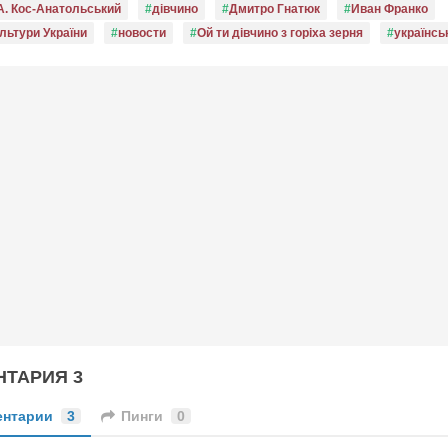
А. Кос-Анатольський
дівчино
Дмитро Гнатюк
Иван Франко
льтури України
новости
Ой ти дівчино з горіха зерня
українсь
ТАРИЯ 3
ентарии
3
Пинги
0