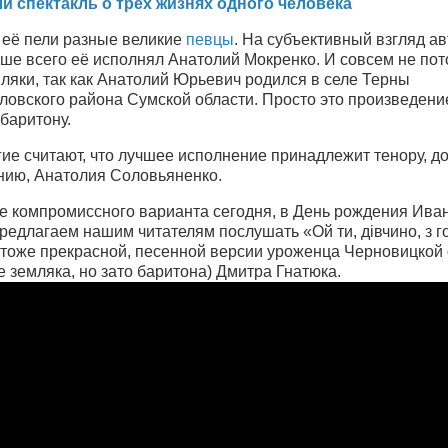
и спектакль о трёх жизнях одного человека
 её пели разные великие
певцы
. На субъективный взгляд ав
чше всего её исполнял Анатолий Мокренко. И совсем не пото
ляки, так как Анатолий Юрьевич родился в селе Терны
ловского района Сумской области. Просто это произведени
баритону.
ие считают, что лучшее исполнение принадлежит тенору, д
нию, Анатолия Соловьяненко.
ве компромиссного варианта сегодня, в День рождения Ива
редлагаем нашим читателям послушать «Ой ти, дівчино, з г
, тоже прекрасной, песенной версии уроженца Черновицкой
не земляка, но зато баритона) Дмитра Гнатюка.