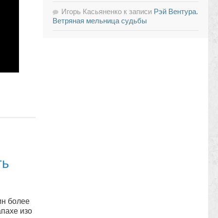
Игорь Касьяненко
к записи
Рэй Вентура.
Ветряная мельница судьбы
ть
ин более
апахе изо