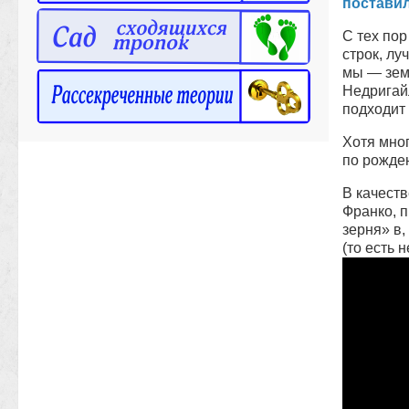
поставил
С тех пор
строк, лу
мы — зем
Недригай
подходит 
Хотя мног
по рожде
В качест
Франко, п
зерня» в
(то есть 