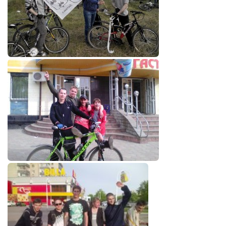
Конкурсы
Фестиваль. Конкурс «Колибри» 2017
Конкурс «Колибри» 2016
Конкурс «Колибри» 2015
Конкурс «Колибри» 2014
Литературный конкурс «Я люблю Украину»
Конкурс «Колибри — детям!» 2014
Конкурс «Колибри» 2013
Интервью
Афиша
Афиша Киев
Афиша Сумы
О нас