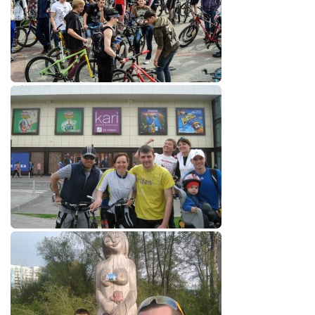
Туризм
«Траверс» — экипировочный центр
Журналисты
Александр Гвоздик
Александр Кугук
Музыканты
Евгений Касьяненко
Сергей Коноз
Денис Федченко
Звукорежиссёры
Alfom Studio
Guitarproduction Studio
Писатели
Поэты