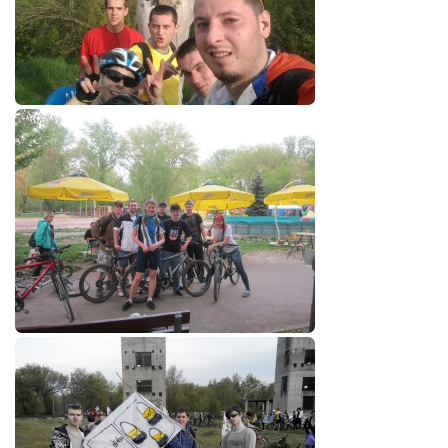
Режиссёры
Художники
Надія Белокур
Анна Гидора
Леонтий Костур
Римма Миленкова
Ирина Проценко
Александр Садовский
Сергей Степанов
Анна Черненко
Марина Фенота
Гостиная
Он и Она