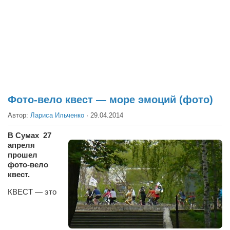
Театр
Архитектура
Кино
Техника
Общество
Факты
Фото-вело квест — море эмоций (фото)
Выборы
Автор:
Лариса Ильченко
·
29.04.2014
Деньги
В Сумах 27
апреля
Традиции
прошел
Опросы
фото-вело
квест.
Экология
КВЕСТ — это
Здоровье
Здоровый образ жизни