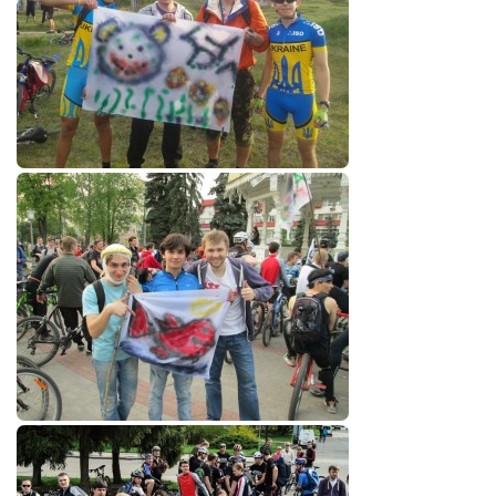
Косметологическое отделение КП Сумская
городская клиническая больница №4
Оптика — Медтехника
Тенториум -центр независимых дистрибьюторов
Кафе, клубы, рестораны
«Винегрет» — демократичный ресторан
«ЧАЙ — КАВА» магазин — кафе
Магазины
«CYCLE GARAGE» — магазин велосипедов
«Книголюб» — супермаркет
Багетный двор
МАГАЗИН СТИХОВ НА ЗАКАЗ
«Павел» — магазин мужской одежды