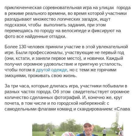
Сам себе доктор
приключенческая соревновательная игра на улицах города
в режиме реального времени, во время которой участники
Активный отдых
разгадывают множество логических загадок, ищут
Курьезы
подсказки, чтобы выполнить задания, при этом
перемещаясь по городу на велосипеде и фиксируют на
Досье
фото все найденные отгадки.
Арт-менеджеры
Более 130 человек приняли участие в этой увлекательной
игре. Были профессионалы, участвующие не первый год
Лариса Ильченко
(они, кстати, и заняли первое место), и новички. Каждый
получил огромное удовольствие и приятную усталость,
Орест Коваль
чтобы потом в
другой одежде
, но с теми же горячими
эмоциями, проживать свою жизнь.
Тамара Кубракова
За три часа, которые длилась игра, участники побывали в
Елена Мельник
разных частях города. Об этом свидетельствует огромное
Вера Паненко
количество сделанных фотографий. И, конечно же, круг
почета, в том числе и по городской набережной: с
Семён Салатенко
самодельными флагами команд и скандированием: «Слава
Сергей Шепилов
Актёры
Валентин Бурый