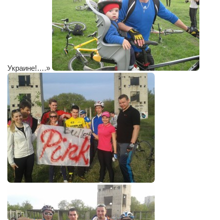
Артём Мяус
Александра Сокол
Барды
Владимир Айзенберг
Украине!….»
Игорь Добровольский
Ольга Козаченко
Оксана Скоробагатская
Александра Скорук
Евгений Полюхович
Ольга Чикина
Бизнес-партнёры
Здоровье
Врач психиатр–нарколог Анплеев А.Б.