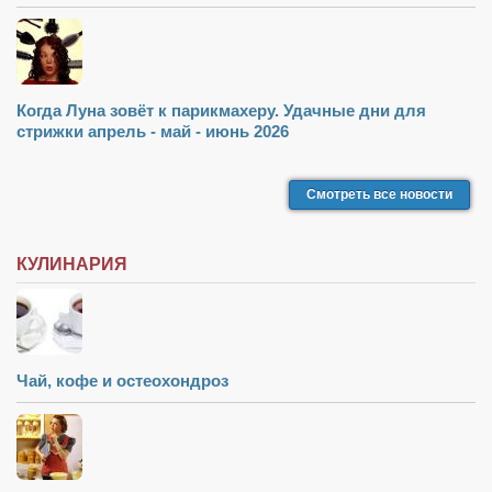
Туризм
«Траверс» — экипировочный центр
Журналисты
Александр Гвоздик
Когда Луна зовёт к парикмахеру. Удачные дни для
стрижки апрель - май - июнь 2026
Александр Кугук
Музыканты
Смотреть все новости
Евгений Касьяненко
Сергей Коноз
КУЛИНАРИЯ
Денис Федченко
Звукорежиссёры
Alfom Studio
Чай, кофе и остеохондроз
Guitarproduction Studio
Писатели
Поэты