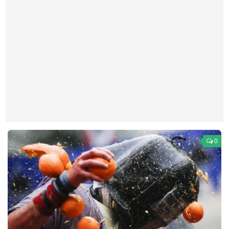
Театр
Архитектура
Кино
Техника
Общество
Факты
Выборы
Деньги
0
Традиции
Опросы
Экология
Здоровье
Здоровый образ жизни