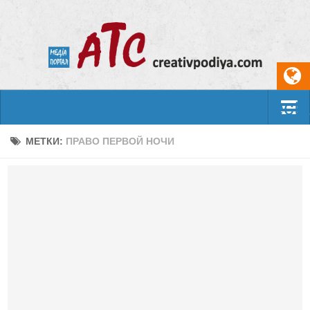
Select
События
МЕТКИ:
ПРАВО ПЕРВОЙ НОЧИ
Арт-креатив
Музыка
Живопись
Литература
Поэзия
Проза
Фотоискусство