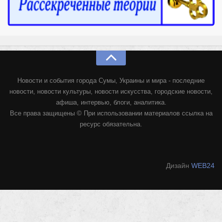
Конкурсы
Фестиваль. Конкурс «Колибри» 2017
Конкурс «Колибри» 2016
Конкурс «Колибри» 2015
Конкурс «Колибри» 2014
Новости и события города Сумы, Украины и мира - последние
Литературный конкурс «Я люблю Украину»
новости, новости культуры, новости искусства, городские новости,
Конкурс «Колибри — детям!» 2014
афиша, интервью, блоги, аналитика.
Все права защищены © При использовании материалов ссылка на
Конкурс «Колибри» 2013
ресурс обязательна.
Интервью
Афиша
Дизайн
WEB24
Афиша Киев
Афиша Сумы
О нас