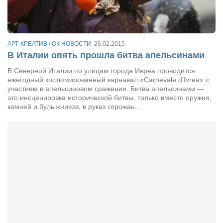
Сам себе доктор
Активный отдых
Курьезы
АРТ-КРЕАТИВ
/
ОК НОВОСТИ
26.02.2015
В Италии опять прошла битва апельсинами
Досье
В Северной Италии по улицам города Ивреа проводится
Арт-менеджеры
ежегодный костюмированный карнавал «Carnevale d’Ivrea» с
участием в апельсиновом сражении. Битва апельсинами —
Лариса Ильченко
это инсценировка исторической битвы, только вместо оружия,
камней и булыжников, в руках горожан...
Орест Коваль
Тамара Кубракова
Елена Мельник
Вера Паненко
Семён Салатенко
Сергей Шепилов
Актёры
Валентин Бурый