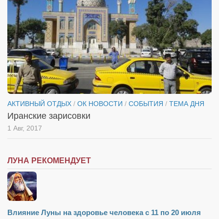
Косметологическое отделение КП Сумская
городская клиническая больница №4
Оптика — Медтехника
Тенториум -центр независимых дистрибьюторов
Кафе, клубы, рестораны
«Винегрет» — демократичный ресторан
АКТИВНЫЙ ОТДЫХ
/
ОК НОВОСТИ
/
СОБЫТИЯ
/
ТЕМА ДНЯ
«ЧАЙ — КАВА» магазин — кафе
Иранские зарисовки
Магазины
1 Авг, 2017
«CYCLE GARAGE» — магазин велосипедов
«Книголюб» — супермаркет
ЛУНА РЕКОМЕНДУЕТ
Багетный двор
МАГАЗИН СТИХОВ НА ЗАКАЗ
«Павел» — магазин мужской одежды
Влияние Луны на здоровье человека с 11 по 20 июля