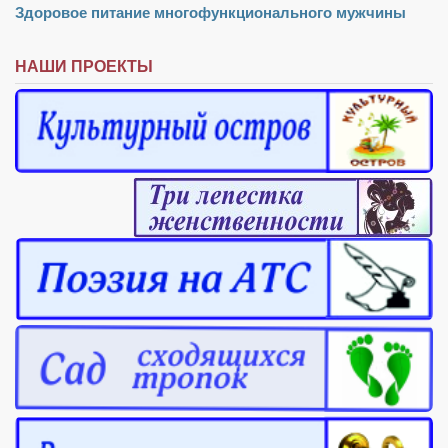
Здоровое питание многофункционального мужчины
Режиссёры
Художники
НАШИ ПРОЕКТЫ
Надія Белокур
Анна Гидора
Леонтий Костур
Римма Миленкова
Ирина Проценко
Александр Садовский
Сергей Степанов
Анна Черненко
Марина Фенота
Гостиная
Он и Она