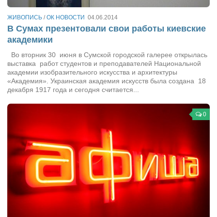
Туризм
«Траверс» — экипировочный центр
ЖИВОПИСЬ
/
ОК НОВОСТИ
04.06.2014
В Сумах презентовали свои работы киевские
Журналисты
академики
Александр Гвоздик
Во вторник 30 июня в Сумской городской галерее открылась
выставка работ студентов и преподавателей Национальной
Александр Кугук
академии изобразительного искусства и архитектуры
Музыканты
«Академия». Украинская академия искусств была создана 18
декабря 1917 года и сегодня считается...
Евгений Касьяненко
Сергей Коноз
0
Денис Федченко
Звукорежиссёры
Alfom Studio
Guitarproduction Studio
Писатели
Поэты