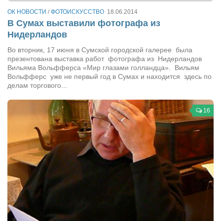
Сам себе доктор
ОК НОВОСТИ
/
ФОТОИСКУССТВО
18.06.2014
Активный отдых
В Сумах выставили фотографа из
Нидерландов
Курьезы
Во вторник, 17 июня в Сумской городской галерее была
Досье
презентована выставка работ фотографа из Нидерландов
Вильяма Вольфферса «Мир глазами голландца». Вильям
Арт-менеджеры
Вольфферс уже не первый год в Сумах и находится здесь по
делам торгового...
Лариса Ильченко
Орест Коваль
16
Тамара Кубракова
Елена Мельник
Вера Паненко
Семён Салатенко
Сергей Шепилов
Актёры
Валентин Бурый