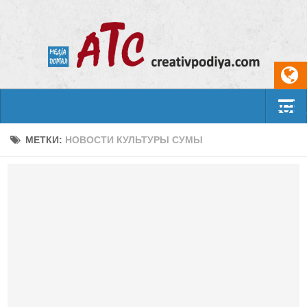
Select
События
МЕТКИ:
НОВОСТИ КУЛЬТУРЫ СУМЫ
Арт-креатив
Музыка
Живопись
Литература
Поэзия
Проза
Фотоискусство