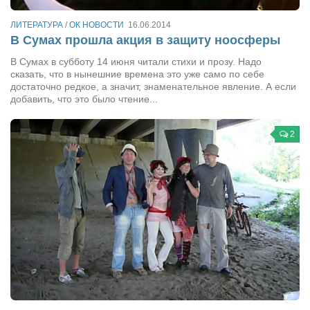
Артём Мяус
ЛИТЕРАТУРА
/
ОК НОВОСТИ
16.06.2014
В Сумах прошла акция в защиту ноосферы
Александра Сокол
В Сумах в субботу 14 июня читали стихи и прозу. Надо
Барды
сказать, что в нынешние времена это уже само по себе
достаточно редкое, а значит, знаменательное явление. А если
Владимир Айзенберг
добавить, что это было чтение...
Игорь Добровольский
2
Ольга Козаченко
Оксана Скоробагатская
Александра Скорук
Евгений Полюхович
Ольга Чикина
Бизнес-партнёры
Здоровье
Врач психиатр–нарколог Анплеев А.Б.