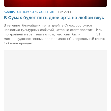
Режиссёры
Художники
АФИША
/
ОК НОВОСТИ
/
СОБЫТИЯ
31.05.2014
В Сумах будет пять дней арта на любой вкус
Надія Белокур
В течение ближайших пяти дней в Сумах состоятся
Анна Гидора
несколько культурных событий, которые стоит посетить. Или,
по крайней мере, знать о том, что они были. 31
Леонтий Костур
мая — художественный перформанс «Универсальный ключ»
Событие пройдёт...
Римма Миленкова
Ирина Проценко
Александр Садовский
Сергей Степанов
Анна Черненко
Марина Фенота
Гостиная
Он и Она