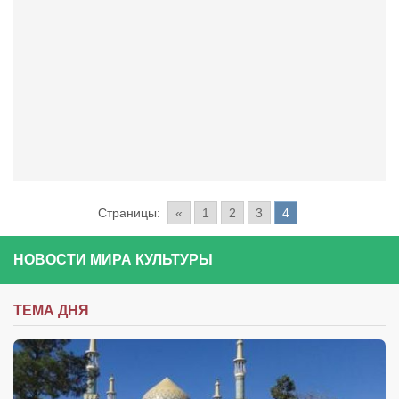
Конкурсы
Фестиваль. Конкурс «Колибри» 2017
Конкурс «Колибри» 2016
Конкурс «Колибри» 2015
Конкурс «Колибри» 2014
Литературный конкурс «Я люблю Украину»
Конкурс «Колибри — детям!» 2014
Страницы:
«
1
2
3
4
Конкурс «Колибри» 2013
Интервью
НОВОСТИ МИРА КУЛЬТУРЫ
Афиша
Афиша Киев
ТЕМА ДНЯ
Афиша Сумы
О нас