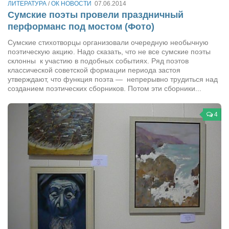
ЛИТЕРАТУРА
/
ОК НОВОСТИ
07.06.2014
Косметологическое отделение КП Сумская
Сумские поэты провели праздничный
городская клиническая больница №4
перформанс под мостом (Фото)
Оптика — Медтехника
Сумские стихотворцы организовали очередную необычную
Тенториум -центр независимых дистрибьюторов
поэтическую акцию. Надо сказать, что не все сумские поэты
склонны к участию в подобных событиях. Ряд поэтов
классической советской формации периода застоя
Кафе, клубы, рестораны
утверждают, что функция поэта — непрерывно трудиться над
созданием поэтических сборников. Потом эти сборники...
«Винегрет» — демократичный ресторан
«ЧАЙ — КАВА» магазин — кафе
4
Магазины
«CYCLE GARAGE» — магазин велосипедов
«Книголюб» — супермаркет
Багетный двор
МАГАЗИН СТИХОВ НА ЗАКАЗ
«Павел» — магазин мужской одежды