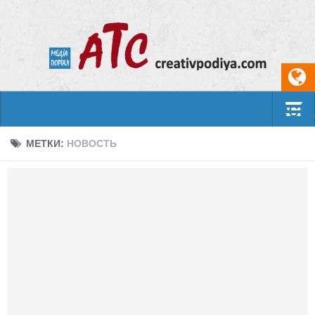
Select
События
МЕТКИ:
НОВОСТЬ
Арт-креатив
Музыка
Живопись
Литература
Поэзия
Проза
Фотоискусство