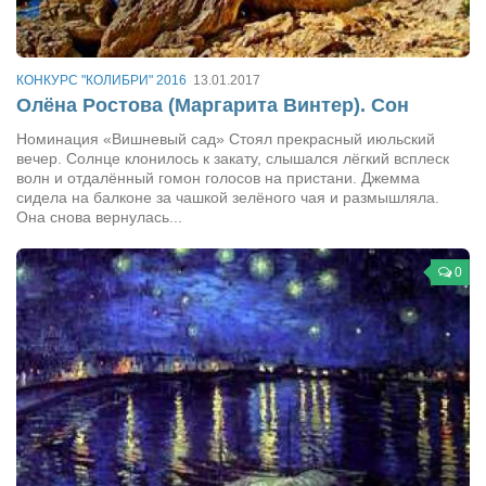
КОНКУРС "КОЛИБРИ" 2016
13.01.2017
Олёна Ростова (Маргарита Винтер). Сон
Номинация «Вишневый сад» Стоял прекрасный июльский
вечер. Солнце клонилось к закату, слышался лёгкий всплеск
волн и отдалённый гомон голосов на пристани. Джемма
сидела на балконе за чашкой зелёного чая и размышляла.
Она снова вернулась...
0