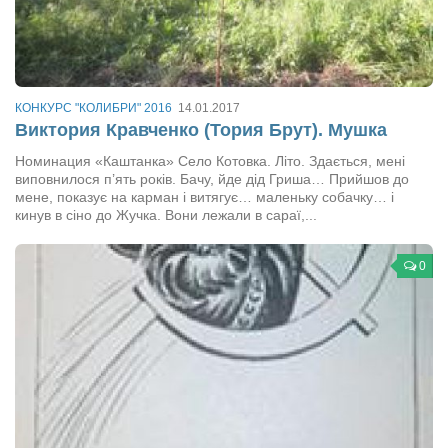
Режиссёры
Художники
Надія Белокур
КОНКУРС "КОЛИБРИ" 2016
14.01.2017
Анна Гидора
Виктория Кравченко (Тория Брут). Мушка
Леонтий Костур
Номинация «Каштанка» Село Котовка. Літо. Здається, мені
виповнилося п’ять років. Бачу, йде дід Гриша… Прийшов до
Римма Миленкова
мене, показує на карман і витягує… маленьку собачку… і
Ирина Проценко
кинув в сіно до Жучка. Вони лежали в сараї,...
Александр Садовский
0
Сергей Степанов
Анна Черненко
Марина Фенота
Гостиная
Он и Она