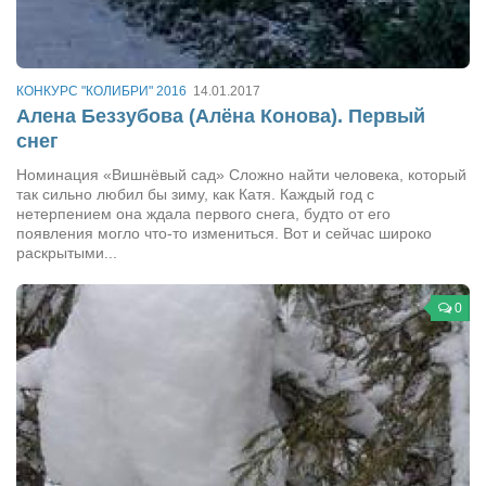
Косметологическое отделение КП Сумская
городская клиническая больница №4
Оптика — Медтехника
КОНКУРС "КОЛИБРИ" 2016
14.01.2017
Тенториум -центр независимых дистрибьюторов
Алена Беззубова (Алёна Конова). Первый
снег
Кафе, клубы, рестораны
Номинация «Вишнёвый сад» Сложно найти человека, который
так сильно любил бы зиму, как Катя. Каждый год с
«Винегрет» — демократичный ресторан
нетерпением она ждала первого снега, будто от его
появления могло что-то измениться. Вот и сейчас широко
«ЧАЙ — КАВА» магазин — кафе
раскрытыми...
Магазины
«CYCLE GARAGE» — магазин велосипедов
0
«Книголюб» — супермаркет
Багетный двор
МАГАЗИН СТИХОВ НА ЗАКАЗ
«Павел» — магазин мужской одежды