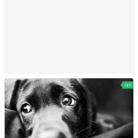
Театр
Архитектура
Кино
Техника
Общество
Факты
Выборы
Деньги
0
Традиции
Опросы
Экология
Здоровье
Здоровый образ жизни