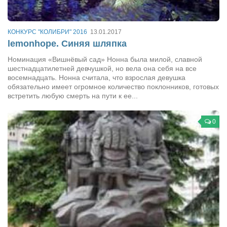
КОНКУРС "КОЛИБРИ" 2016
13.01.2017
lemonhope. Синяя шляпка
Номинация «Вишнёвый сад» Нонна была милой, славной
шестнадцатилетней девчушкой, но вела она себя на все
восемнадцать. Нонна считала, что взрослая девушка
обязательно имеет огромное количество поклонников, готовых
встретить любую смерть на пути к ее...
0