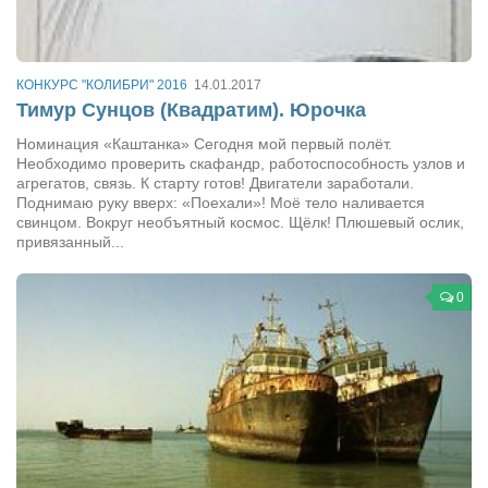
Конкурсы
Фестиваль. Конкурс «Колибри» 2017
Конкурс «Колибри» 2016
КОНКУРС "КОЛИБРИ" 2016
14.01.2017
Тимур Сунцов (Квадратим). Юрочка
Конкурс «Колибри» 2015
Номинация «Каштанка» Сегодня мой первый полёт.
Конкурс «Колибри» 2014
Необходимо проверить скафандр, работоспособность узлов и
агрегатов, связь. К старту готов! Двигатели заработали.
Литературный конкурс «Я люблю Украину»
Поднимаю руку вверх: «Поехали»! Моё тело наливается
свинцом. Вокруг необъятный космос. Щёлк! Плюшевый ослик,
Конкурс «Колибри — детям!» 2014
привязанный...
Конкурс «Колибри» 2013
Интервью
0
Афиша
Афиша Киев
Афиша Сумы
О нас