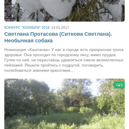
Туризм
«Траверс» — экипировочный центр
Журналисты
КОНКУРС "КОЛИБРИ" 2016
14.01.2017
Александр Гвоздик
Светлана Протасова (Ситнова Светлана).
Александр Кугук
Необычная собака
Музыканты
Номинация «Каштанка» У нас в городе есть прекрасная тропа
здоровья. Она проходит по городскому лесу, мимо прудов.
Евгений Касьяненко
Гуляя по ней, не перестаёшь удивляться смене великолепных
пейзажей. Решили пройтись с подругой, поговорить,
Сергей Коноз
полюбоваться зимними красотами....
Денис Федченко
0
Звукорежиссёры
Alfom Studio
Guitarproduction Studio
Писатели
Поэты