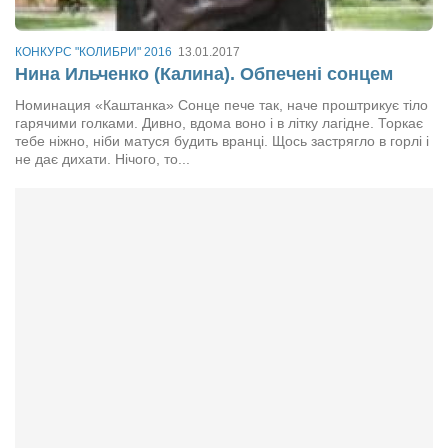
КОНКУРС "КОЛИБРИ" 2016
13.01.2017
Нина Ильченко (Калина). Обпечені сонцем
Номинация «Каштанка» Сонце пече так, наче проштрикує тіло
гарячими голками. Дивно, вдома воно і в літку лагідне. Торкає
тебе ніжно, ніби матуся будить вранці. Щось застрягло в горлі і
не дає дихати. Нічого, то...