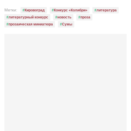
Режиссёры
Метки:
Кировоград
Конкурс «Колибри»
литература
Художники
литературный конкурс
новость
проза
Надія Белокур
прозаическая миниатюра
Сумы
Анна Гидора
Леонтий Костур
Римма Миленкова
Ирина Проценко
Александр Садовский
Сергей Степанов
Анна Черненко
Марина Фенота
Гостиная
Он и Она