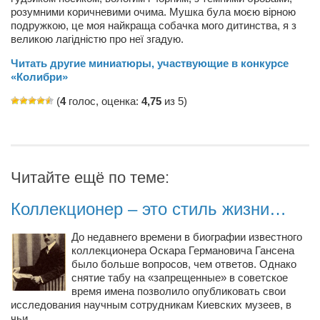
розумними коричневими очима. Мушка була моєю вірною
Артём Мяус
подружкою, це моя найкраща собачка мого дитинства, я з
великою лагідністю про неї згадую.
Александра Сокол
Читать другие миниатюры, участвующие в конкурсе
Барды
«Колибри»
Владимир Айзенберг
(
4
голос, оценка:
4,75
из 5)
Игорь Добровольский
Ольга Козаченко
Оксана Скоробагатская
Читайте ещё по теме:
Александра Скорук
Коллекционер – это стиль жизни…
Евгений Полюхович
Ольга Чикина
До недавнего времени в биографии известного
коллекционера Оскара Германовича Гансена
Бизнес-партнёры
было больше вопросов, чем ответов. Однако
снятие табу на «запрещенные» в советское
Здоровье
время имена позволило опубликовать свои
исследования научным сотрудникам Киевских музеев, в
Врач психиатр–нарколог Анплеев А.Б.
чьи
…