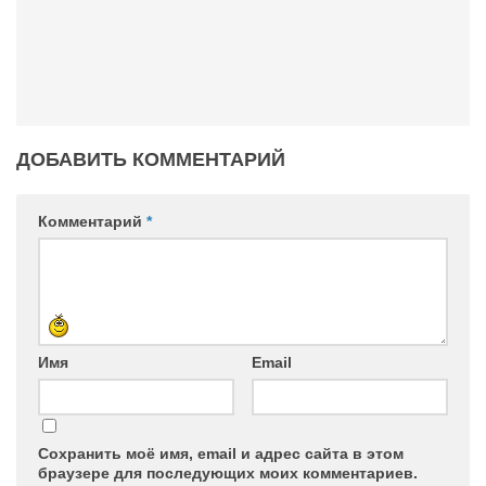
Конкурсы
Фестиваль. Конкурс «Колибри» 2017
Конкурс «Колибри» 2016
Конкурс «Колибри» 2015
Конкурс «Колибри» 2014
ДОБАВИТЬ КОММЕНТАРИЙ
Литературный конкурс «Я люблю Украину»
Комментарий
*
Конкурс «Колибри — детям!» 2014
Конкурс «Колибри» 2013
Интервью
Афиша
Имя
Email
Афиша Киев
Афиша Сумы
О нас
Сохранить моё имя, email и адрес сайта в этом
браузере для последующих моих комментариев.