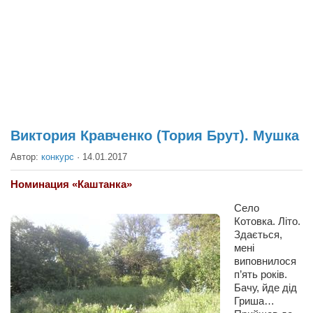
Театр
Архитектура
Кино
Техника
Общество
Факты
Виктория Кравченко (Тория Брут). Мушка
Выборы
Автор:
конкурс
·
14.01.2017
Деньги
Номинация «Каштанка»
Традиции
Село
Котовка. Літо.
Опросы
Здається,
Экология
мені
виповнилося
Здоровье
п’ять років.
Бачу, йде дід
Здоровый образ жизни
Гриша…