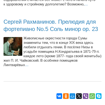
Туризм
к здоровому и стройному долголетию? Возможно,
…
«Траверс» — экипировочный центр
Журналисты
Сергей Рахманинов. Прелюдия для
Александр Гвоздик
фортепиано No.5 Соль минор op. 23
Александр Кугук
Живописные окрестности города Сумы
Музыканты
знамениты тем, что в конце XIX века здесь
Евгений Касьяненко
любили отдыхать гении. В посёлке Низы в
усадьбе помещика Н.Кондратьева в 1871-79 гг.
Сергей Коноз
каждое лето (кроме 1877- года своей женитьбы)
жил П. И. Чайковский. В особняке помещиков
Денис Федченко
Линтварёвых
…
Звукорежиссёры
Alfom Studio
Guitarproduction Studio
Писатели
Поэты