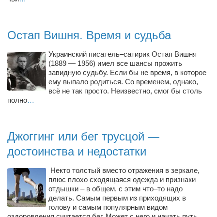
Косметологическое отделение КП Сумская
городская клиническая больница №4
Оптика — Медтехника
Остап Вишня. Время и судьба
Тенториум -центр независимых дистрибьюторов
Украинский писатель–сатирик Остап Вишня
(1889 — 1956) имел все шансы прожить
завидную судьбу. Если бы не время, в которое
Кафе, клубы, рестораны
ему выпало родиться. Со временем, однако,
«Винегрет» — демократичный ресторан
всё не так просто. Неизвестно, смог бы столь
полно
…
«ЧАЙ — КАВА» магазин — кафе
Магазины
Джоггинг или бег трусцой —
«CYCLE GARAGE» — магазин велосипедов
достоинства и недостатки
«Книголюб» — супермаркет
Багетный двор
Некто толстый вместо отражения в зеркале,
плюс плохо сходящаяся одежда и признаки
МАГАЗИН СТИХОВ НА ЗАКАЗ
отдышки – в общем, с этим что–то надо
делать. Самым первым из приходящих в
«Павел» — магазин мужской одежды
голову и самым популярным видом
оздоровления считается бег. Может с него и начать путь