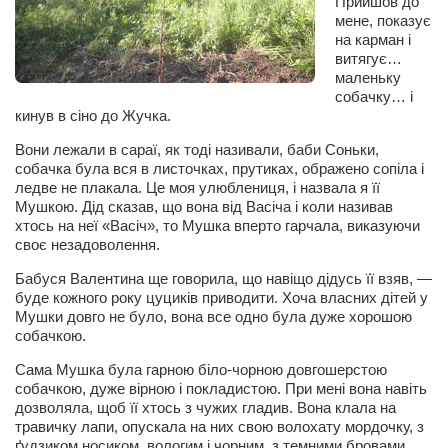
Прийшов до
Сам себе доктор
мене, показує
на карман і
Активный отдых
витягує…
Курьезы
маленьку
собачку… і
Досье
кинув в сіно до Жучка.
Вони лежали в сараї, як тоді називали, баби Соньки,
Арт-менеджеры
собачка була вся в листочках, прутиках, ображено сопіла і
Лариса Ильченко
ледве не плакала. Це моя улюблениця, і назвала я її
Мушкою. Дід сказав, що вона від Васіча і коли називав
Орест Коваль
хтось на неї «Васіч», то Мушка вперто гарчала, виказуючи
своє незадоволення.
Тамара Кубракова
Бабуся Валентина ще говорила, що навіщо дідусь її взяв, —
Елена Мельник
буде кожного року цуциків приводити. Хоча власних дітей у
Вера Паненко
Мушки довго не було, вона все одно була дуже хорошою
собачкою.
Семён Салатенко
Сама Мушка була гарною біло-чорною довгошерстою
Сергей Шепилов
собачкою, дуже вірною і покладистою. При мені вона навіть
дозволяла, щоб її хтось з чужих гладив. Вона клала на
Актёры
травичку лапи, опускала на них свою волохату мордочку, з
ґудзиком носиком, вологим і чорним, з темними бровами,
Валентин Бурый