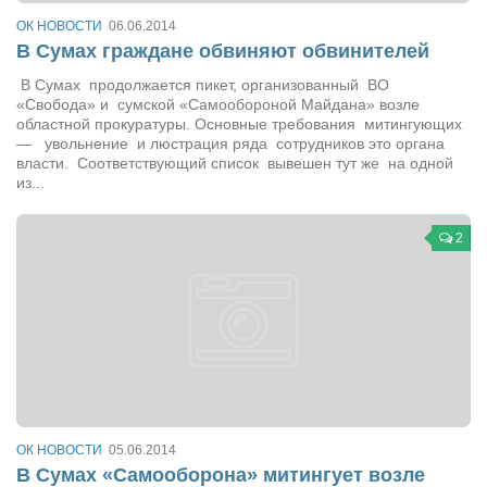
Сам себе доктор
ОК НОВОСТИ
06.06.2014
Активный отдых
В Сумах граждане обвиняют обвинителей
Курьезы
В Сумах продолжается пикет, организованный ВО
«Свобода» и сумской «Самообороной Майдана» возле
областной прокуратуры. Основные требования митингующих
Досье
— увольнение и люстрация ряда сотрудников это органа
власти. Соответствующий список вывешен тут же на одной
Арт-менеджеры
из...
Лариса Ильченко
Орест Коваль
2
Тамара Кубракова
Елена Мельник
Вера Паненко
Семён Салатенко
Сергей Шепилов
Актёры
ОК НОВОСТИ
05.06.2014
В Сумах «Самооборона» митингует возле
Валентин Бурый