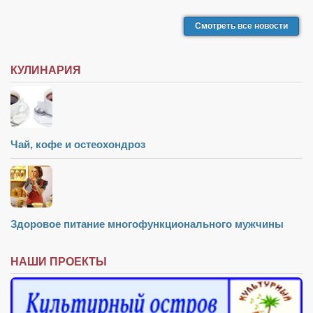
Режиссёры
Смотреть все новости
Художники
Надія Белокур
КУЛИНАРИЯ
Анна Гидора
Леонтий Костур
Римма Миленкова
Чай, кофе и остеохондроз
Ирина Проценко
Александр Садовский
Сергей Степанов
Анна Черненко
Здоровое питание многофункционального мужчины
Марина Фенота
НАШИ ПРОЕКТЫ
Гостиная
Он и Она