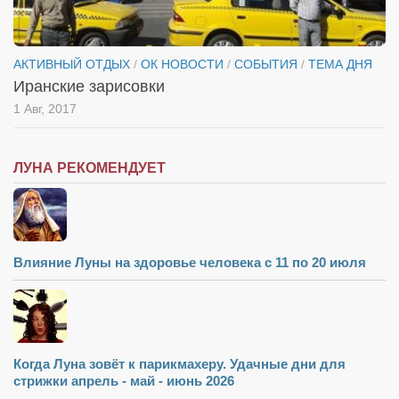
Туризм
«Траверс» — экипировочный центр
Журналисты
АКТИВНЫЙ ОТДЫХ
/
ОК НОВОСТИ
/
СОБЫТИЯ
/
ТЕМА ДНЯ
Иранские зарисовки
Александр Гвоздик
1 Авг, 2017
Александр Кугук
Музыканты
ЛУНА РЕКОМЕНДУЕТ
Евгений Касьяненко
Сергей Коноз
Денис Федченко
Влияние Луны на здоровье человека с 11 по 20 июля
Звукорежиссёры
Alfom Studio
Guitarproduction Studio
Писатели
Когда Луна зовёт к парикмахеру. Удачные дни для
стрижки апрель - май - июнь 2026
Поэты