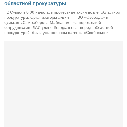
областной прокуратуры
Артём Мяус
В Сумах в 8.00 началась протестная акция возле областной
прокуратуры. Организаторы акции — ВО «Свобода» и
Александра Сокол
сумская «Самооборона Майдана». На перекрытой
сотрудниками ДАИ улице Кондратьева перед областной
Барды
прокуратурой были установлены палатки «Свободы» и...
Владимир Айзенберг
Игорь Добровольский
Ольга Козаченко
Оксана Скоробагатская
Александра Скорук
Евгений Полюхович
Ольга Чикина
Бизнес-партнёры
Здоровье
Врач психиатр–нарколог Анплеев А.Б.