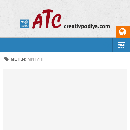
Select
События
МЕТКИ:
МИТИНГ
Арт-креатив
Музыка
Живопись
Литература
Поэзия
Проза
Фотоискусство