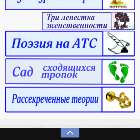
Конкурсы
Фестиваль. Конкурс «Колибри» 2017
Конкурс «Колибри» 2016
Конкурс «Колибри» 2015
Конкурс «Колибри» 2014
Литературный конкурс «Я люблю Украину»
Конкурс «Колибри — детям!» 2014
Конкурс «Колибри» 2013
Интервью
Афиша
Афиша Киев
Афиша Сумы
О нас