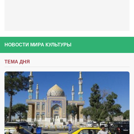
Косметологическое отделение КП Сумская
городская клиническая больница №4
Оптика — Медтехника
Тенториум -центр независимых дистрибьюторов
НОВОСТИ МИРА КУЛЬТУРЫ
Кафе, клубы, рестораны
«Винегрет» — демократичный ресторан
ТЕМА ДНЯ
«ЧАЙ — КАВА» магазин — кафе
Магазины
«CYCLE GARAGE» — магазин велосипедов
«Книголюб» — супермаркет
Багетный двор
МАГАЗИН СТИХОВ НА ЗАКАЗ
«Павел» — магазин мужской одежды