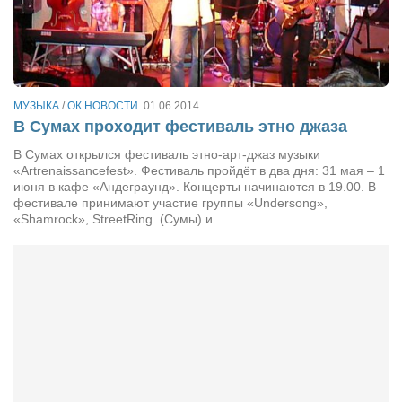
Артём Мяус
Александра Сокол
Барды
МУЗЫКА
/
ОК НОВОСТИ
01.06.2014
Владимир Айзенберг
В Сумах проходит фестиваль этно джаза
Игорь Добровольский
В Сумах открылся фестиваль этно-арт-джаз музыки
«Artrenaissancefest». Фестиваль пройдёт в два дня: 31 мая – 1
Ольга Козаченко
июня в кафе «Андеграунд». Концерты начинаются в 19.00. В
фестивале принимают участие группы «Undersong»,
Оксана Скоробагатская
«Shamrock», StreetRing (Сумы) и...
Александра Скорук
Евгений Полюхович
Ольга Чикина
Бизнес-партнёры
Здоровье
Врач психиатр–нарколог Анплеев А.Б.