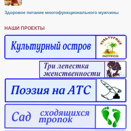
Конкурсы
Фестиваль. Конкурс «Колибри» 2017
Здоровое питание многофункционального мужчины
Конкурс «Колибри» 2016
НАШИ ПРОЕКТЫ
Конкурс «Колибри» 2015
Конкурс «Колибри» 2014
Литературный конкурс «Я люблю Украину»
Конкурс «Колибри — детям!» 2014
Конкурс «Колибри» 2013
Интервью
Афиша
Афиша Киев
Афиша Сумы
О нас