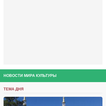
Косметологическое отделение КП Сумская
городская клиническая больница №4
Оптика — Медтехника
Тенториум -центр независимых дистрибьюторов
Кафе, клубы, рестораны
«Винегрет» — демократичный ресторан
«ЧАЙ — КАВА» магазин — кафе
Магазины
«CYCLE GARAGE» — магазин велосипедов
«Книголюб» — супермаркет
НОВОСТИ МИРА КУЛЬТУРЫ
Багетный двор
ТЕМА ДНЯ
МАГАЗИН СТИХОВ НА ЗАКАЗ
«Павел» — магазин мужской одежды