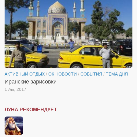
Туризм
«Траверс» — экипировочный центр
Журналисты
Александр Гвоздик
Александр Кугук
Музыканты
Евгений Касьяненко
Сергей Коноз
АКТИВНЫЙ ОТДЫХ
/
ОК НОВОСТИ
/
СОБЫТИЯ
/
ТЕМА ДНЯ
Иранские зарисовки
Денис Федченко
1 Авг, 2017
Звукорежиссёры
Alfom Studio
ЛУНА РЕКОМЕНДУЕТ
Guitarproduction Studio
Писатели
Поэты