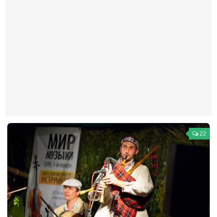
Театр
Архитектура
Кино
Техника
Общество
Факты
Выборы
Деньги
22
Традиции
Опросы
Экология
Здоровье
Здоровый образ жизни