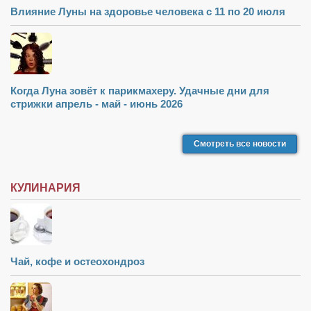
Режиссёры
Влияние Луны на здоровье человека с 11 по 20 июля
Художники
Надія Белокур
Анна Гидора
Когда Луна зовёт к парикмахеру. Удачные дни для
Леонтий Костур
стрижки апрель - май - июнь 2026
Римма Миленкова
Смотреть все новости
Ирина Проценко
Александр Садовский
КУЛИНАРИЯ
Сергей Степанов
Анна Черненко
Марина Фенота
Чай, кофе и остеохондроз
Гостиная
Он и Она