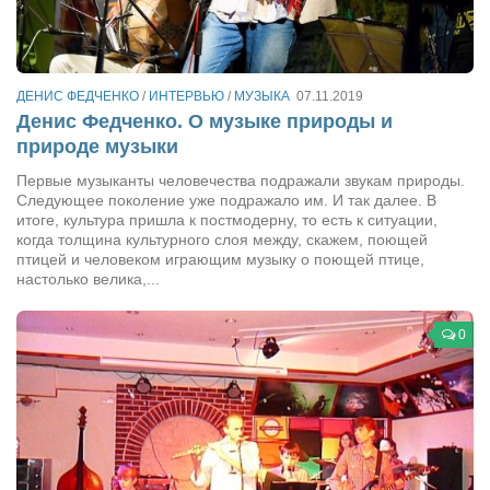
Сам себе доктор
Активный отдых
Курьезы
ДЕНИС ФЕДЧЕНКО
/
ИНТЕРВЬЮ
/
МУЗЫКА
07.11.2019
Денис Федченко. О музыке природы и
Досье
природе музыки
Арт-менеджеры
Первые музыканты человечества подражали звукам природы.
Следующее поколение уже подражало им. И так далее. В
Лариса Ильченко
итоге, культура пришла к постмодерну, то есть к ситуации,
Орест Коваль
когда толщина культурного слоя между, скажем, поющей
птицей и человеком играющим музыку о поющей птице,
Тамара Кубракова
настолько велика,...
Елена Мельник
0
Вера Паненко
Семён Салатенко
Сергей Шепилов
Актёры
Валентин Бурый