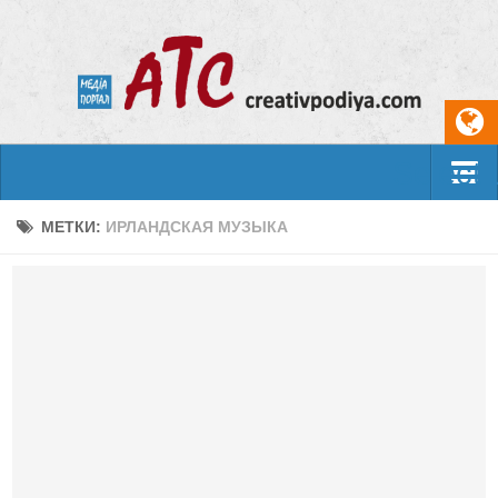
Select
События
МЕТКИ:
ИРЛАНДСКАЯ МУЗЫКА
Арт-креатив
Музыка
Живопись
Литература
Поэзия
Проза
Фотоискусство