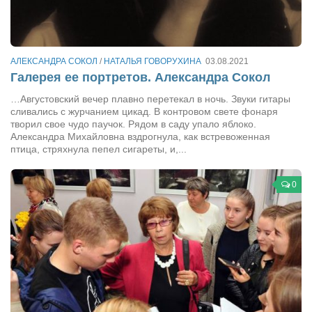
Сам себе доктор
Активный отдых
Курьезы
АЛЕКСАНДРА СОКОЛ
/
НАТАЛЬЯ ГОВОРУХИНА
03.08.2021
Галерея ее портретов. Александра Сокол
Досье
…Августовский вечер плавно перетекал в ночь. Звуки гитары
Арт-менеджеры
сливались с журчанием цикад. В контровом свете фонаря
творил свое чудо паучок. Рядом в саду упало яблоко.
Лариса Ильченко
Александра Михайловна вздрогнула, как встревоженная
птица, стряхнула пепел сигареты, и,...
Орест Коваль
Тамара Кубракова
0
Елена Мельник
Вера Паненко
Семён Салатенко
Сергей Шепилов
Актёры
Валентин Бурый