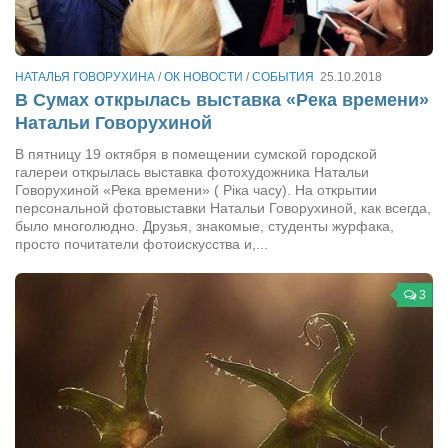
Артём Мяус
Александра Сокол
НАТАЛЬЯ ГОВОРУХИНА
/
ОК НОВОСТИ
/
СОБЫТИЯ
25.10.2018
В Сумах открылась выставка «Река времени»
Барды
Натальи Говорухиной
Владимир Айзенберг
В пятницу 19 октября в помещении сумской городской
Игорь Добровольский
галереи открылась выставка фотохудожника Натальи
Говорухиной «Река времени» ( Ріка часу). На открытии
Ольга Козаченко
персональной фотовыставки Натальи Говорухиной, как всегда,
было многолюдно. Друзья, знакомые, студенты журфака,
Оксана Скоробагатская
просто почитатели фотоискусства и,...
Александра Скорук
3
Евгений Полюхович
Ольга Чикина
Бизнес-партнёры
Здоровье
Врач психиатр–нарколог Анплеев А.Б.