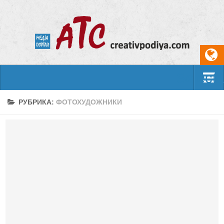
Select
События
РУБРИКА:
ФОТОХУДОЖНИКИ
Арт-креатив
Музыка
Живопись
Литература
Поэзия
Проза
Фотоискусство