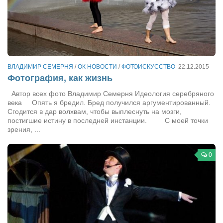
Туризм
«Траверс» — экипировочный центр
Журналисты
Александр Гвоздик
Александр Кугук
ВЛАДИМИР СЕМЕРНЯ
/
ОК НОВОСТИ
/
ФОТОИСКУССТВО
22.12.2015
Фотография, как жизнь
Музыканты
Автор всех фото Владимир Семерня Идеология серебряного
Евгений Касьяненко
века Опять я бредил. Бред получился аргументированный.
Сгодится в дар волхвам, чтобы выплеснуть на мозги,
Сергей Коноз
постигшие истину в последней инстанции. С моей точки
зрения, ...
Денис Федченко
Звукорежиссёры
0
Alfom Studio
Guitarproduction Studio
Писатели
Поэты