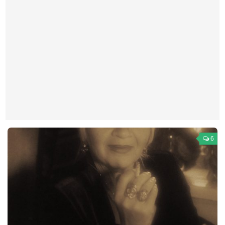
Театр
Архитектура
Кино
Техника
Общество
Факты
Выборы
Деньги
6
Традиции
Опросы
Экология
Здоровье
Здоровый образ жизни