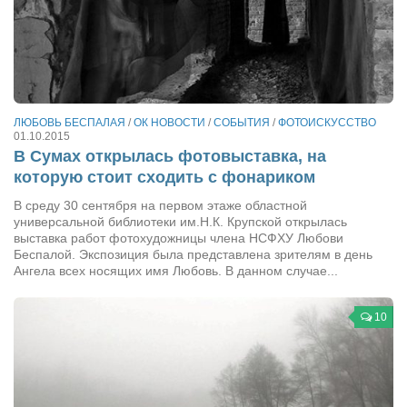
Конкурсы
Фестиваль. Конкурс «Колибри» 2017
Конкурс «Колибри» 2016
Конкурс «Колибри» 2015
ЛЮБОВЬ БЕСПАЛАЯ
/
ОК НОВОСТИ
/
СОБЫТИЯ
/
ФОТОИСКУССТВО
Конкурс «Колибри» 2014
01.10.2015
В Сумах открылась фотовыставка, на
Литературный конкурс «Я люблю Украину»
которую стоит сходить с фонариком
Конкурс «Колибри — детям!» 2014
В среду 30 сентября на первом этаже областной
Конкурс «Колибри» 2013
универсальной библиотеки им.Н.К. Крупской открылась
выставка работ фотохудожницы члена НСФХУ Любови
Интервью
Беспалой. Экспозиция была представлена зрителям в день
Ангела всех носящих имя Любовь. В данном случае...
Афиша
Афиша Киев
10
Афиша Сумы
О нас