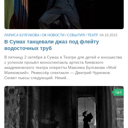
Режиссёры
Художники
Надія Белокур
Анна Гидора
ЛАРИСА БУЛГАКОВА
/
ОК НОВОСТИ
/
СОБЫТИЯ
/
ТЕАТР
04.10.2015
В Сумах танцевали джаз под флейту
Леонтий Костур
водосточных труб
Римма Миленкова
В пятницу 2 октября в Сумах в Театре для детей и юношества
Ирина Проценко
с успехом прошёл моноспектакль артиста Киевского
академического театра оперетты Максима Булгакова «Мой
Александр Садовский
Маяковский». Режиссёр спектакля — Дмитрий Чурюмов.
Сюжет пьесы следующий. Некий...
Сергей Степанов
Анна Черненко
0
Марина Фенота
Гостиная
Он и Она