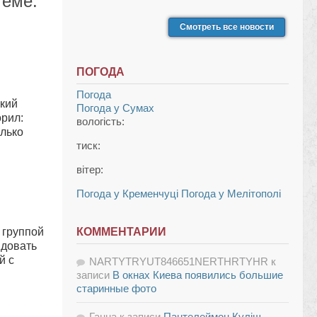
теме:
Смотреть все новости
ПОГОДА
Погода
ский
Погода у
Сумах
орил:
вологість:
олько
тиск:
вітер:
Погода у Кременчуці
Погода у Мелітополі
 группой
КОММЕНТАРИИ
ндовать
й с
NARTYTRYUT846651NERTHRTYHR
к
записи
В окнах Киева появились большие
старинные фото
Ганна
к записи
Пантелеймон Куліш —