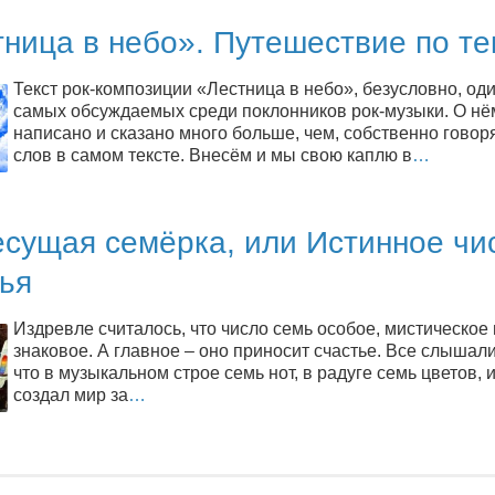
ница в небо». Путешествие по те
Текст рок-композиции «Лестница в небо», безусловно, оди
самых обсуждаемых среди поклонников рок-музыки. О нё
написано и сказано много больше, чем, собственно говоря
слов в самом тексте. Внесём и мы свою каплю в
…
есущая семёрка, или Истинное чи
ья
Издревле считалось, что число семь особое, мистическое 
знаковое. А главное – оно приносит счастье. Все слышали
что в музыкальном строе семь нот, в радуге семь цветов, 
создал мир за
…