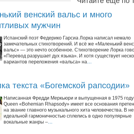
Читайте ещё по 
ький венский вальс и много
нтливых мужчин
Испанский поэт Федерико Гарсиа Лорка написал немало
замечательных стихотворений. И всё же «Маленький вен
вальс» — это нечто особенное. Стихотворение Лорка гов
«Перевод разрушает дух языка». И хотя существует неск
вариантов переложения «вальса» на
…
ка текста «Богемской рапсодии»
Написанная Фредди Меркьюри и выпущенная в 1975 году
Queen «Bohemian Rhapsody» имеет все основания прете
на звание главного музыкального хита человечества. В не
идеальной гармоничностью сплелись в одно популярные
вокальные жанры –
…