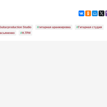
Guitarproduction Studio
гитарная аранжировка
Гитарная студия
Касьяненко
Н.ТРИ