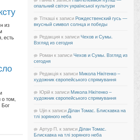
опальний світоч української культури
ксту
Тіткаші
к записи
Рождественский гусь —
вкусный символ солнца и победы
н из
м
Редакция
к записи
Чехов и Сумы.
, есть
Взгляд из сегодня
Роман
к записи
Чехов и Сумы. Взгляд из
сегодня
сло
Редакція
к записи
Микола Нікітенко –
художник європейського спрямування
Юрій
к записи
Микола Нікітенко –
и
художник європейського спрямування
 о том,
и Бог
Ujin
к записи
Ділан Томас. Блискавка на
тлі зоряного неба
Артур П.
к записи
Ділан Томас.
Блискавка на тлі зоряного неба