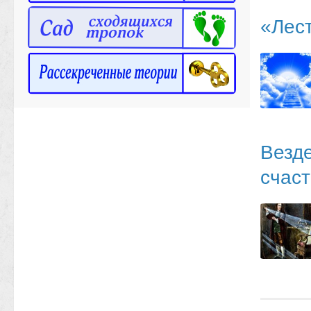
«Лест
Везд
счаст