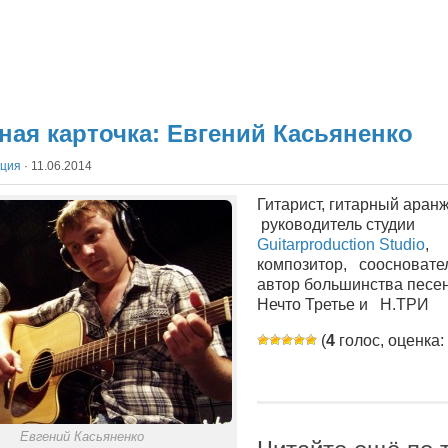
ная карточка: Евгений Касьяненко
кция
·
11.06.2014
Гитарист, гитарный аран
руководитель студии
Guitarproduction Studio
,
композитор, соосновате
автор большинства песе
Нечто Третье и Н.ТРИ
(
4
голос, оценка:
Евгений Касьяненко