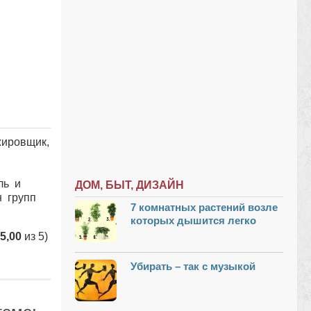
жировщик,
ль и
ДОМ, БЫТ, ДИЗАЙН
н групп
7 комнатных растений возле
которых дышится легко
5,00
из 5)
Убирать – так с музыкой