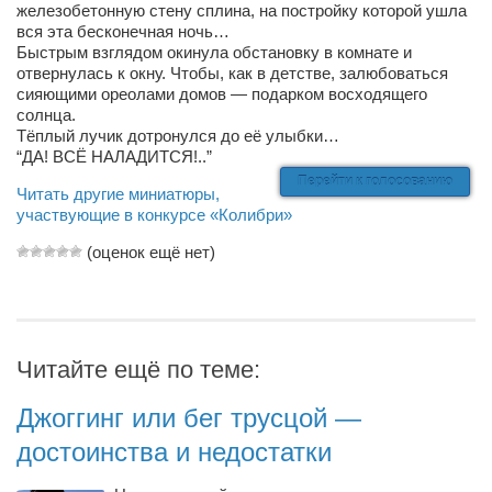
железобетонную стену сплина, на постройку которой ушла
вся эта бесконечная ночь…
Артём Мяус
Быстрым взглядом окинула обстановку в комнате и
Александра Сокол
отвернулась к окну. Чтобы, как в детстве, залюбоваться
сияющими ореолами домов — подарком восходящего
Барды
солнца.
Тёплый лучик дотронулся до её улыбки…
Владимир Айзенберг
“ДА! ВСЁ НАЛАДИТСЯ!..”
Игорь Добровольский
Перейти к голосованию
Читать другие миниатюры,
участвующие в конкурсе «Колибри»
Ольга Козаченко
(оценок ещё нет)
Оксана Скоробагатская
Александра Скорук
Евгений Полюхович
Ольга Чикина
Читайте ещё по теме:
Бизнес-партнёры
Джоггинг или бег трусцой —
Здоровье
достоинства и недостатки
Врач психиатр–нарколог Анплеев А.Б.