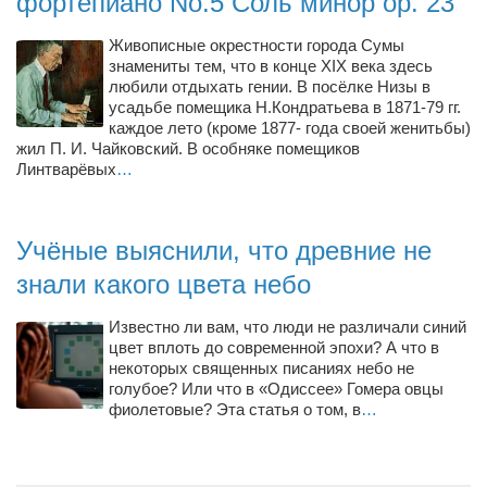
фортепиано No.5 Соль минор op. 23
Туризм
«Траверс» — экипировочный центр
Живописные окрестности города Сумы
знамениты тем, что в конце XIX века здесь
Журналисты
любили отдыхать гении. В посёлке Низы в
усадьбе помещика Н.Кондратьева в 1871-79 гг.
Александр Гвоздик
каждое лето (кроме 1877- года своей женитьбы)
Александр Кугук
жил П. И. Чайковский. В особняке помещиков
Линтварёвых
…
Музыканты
Евгений Касьяненко
Учёные выяснили, что древние не
Сергей Коноз
знали какого цвета небо
Денис Федченко
Звукорежиссёры
Известно ли вам, что люди не различали синий
цвет вплоть до современной эпохи? А что в
Alfom Studio
некоторых священных писаниях небо не
голубое? Или что в «Одиссее» Гомера овцы
Guitarproduction Studio
фиолетовые? Эта статья о том, в
…
Писатели
Поэты