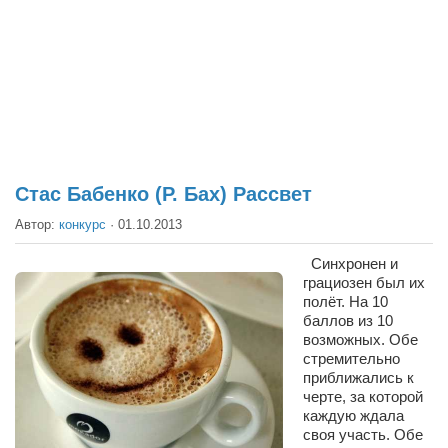
Театр
Архитектура
Кино
Техника
Общество
Факты
Стас Бабенко (Р. Бах) Рассвет
Выборы
Автор:
конкурс
·
01.10.2013
Деньги
Синхронен и
грациозен был их
Традиции
полёт. На 10
Опросы
баллов из 10
возможных. Обе
Экология
стремительно
приближались к
Здоровье
черте, за которой
каждую ждала
Здоровый образ жизни
своя участь. Обе