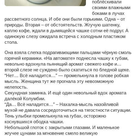
поблёскивали
Сам себе доктор
своими влажными
Активный отдых
боками в лучах
рассветного солнца. И обе они были горькими. Одна – от
Курьезы
природы. Вторая – от обстоятельств. Жгучую шатенку,
каплю кофе, ждали в дымящейся чашке сотни её подруг. А
Досье
одинокую слезу ожидала встреча с холодным пластиком
стола.
Арт-менеджеры
Она взяла слегка подрагивающими пальцами чёрную смоль
Лариса Ильченко
горячей керамики. «На автомате» поднесла чашку к губам,
невольно вдохнула пьянящий аромат свежего кофе и…
Орест Коваль
второй слезе не суждено было скатиться по бледной щеке.
“Нет… Всё наладится…” — промелькнула в голове робкая
Тамара Кубракова
мысль. Женщина тут же прогнала эту невозможную
Елена Мельник
нелепость.
Секундная заминка. И ещё один невольный вдох аромата
Вера Паненко
далёкой Колумбии.
“Да… Всё наладится…” – Нахалка-мысль назойливой
Семён Салатенко
мухой не давала сосредоточиться на тягостности ситуации.
Тень улыбки промелькнула на губах, осторожно
Сергей Шепилов
коснувшихся ободка чашки.
Актёры
Небольшой глоток с закрытыми глазами. И маленькое
жгучее цунами за мгновение смело великую
Валентин Бурый