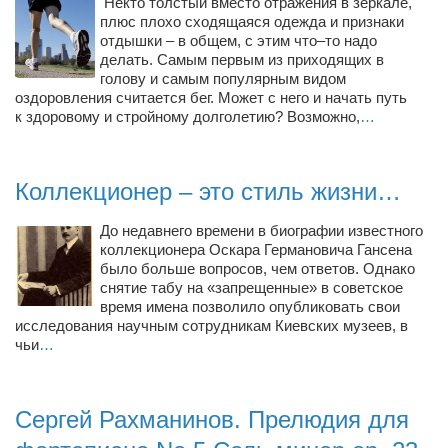
Некто толстый вместо отражения в зеркале,
Косметологическое отделение КП Сумская
плюс плохо сходящаяся одежда и признаки
городская клиническая больница №4
отдышки – в общем, с этим что–то надо
делать. Самым первым из приходящих в
Оптика — Медтехника
голову и самым популярным видом
оздоровления считается бег. Может с него и начать путь
Тенториум -центр независимых дистрибьюторов
к здоровому и стройному долголетию? Возможно,
…
Кафе, клубы, рестораны
«Винегрет» — демократичный ресторан
Коллекционер – это стиль жизни…
«ЧАЙ — КАВА» магазин — кафе
До недавнего времени в биографии известного
коллекционера Оскара Германовича Гансена
Магазины
было больше вопросов, чем ответов. Однако
«CYCLE GARAGE» — магазин велосипедов
снятие табу на «запрещенные» в советское
время имена позволило опубликовать свои
«Книголюб» — супермаркет
исследования научным сотрудникам Киевских музеев, в
чьи
…
Багетный двор
МАГАЗИН СТИХОВ НА ЗАКАЗ
Сергей Рахманинов. Прелюдия для
«Павел» — магазин мужской одежды