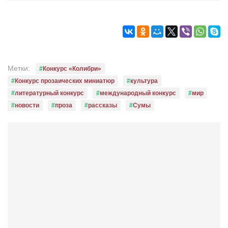
Режиссёры
Художники
Надія Белокур
Анна Гидора
Метки:
Конкурс «Колибри»
Леонтий Костур
Конкурс прозаических миниатюр
культура
Римма Миленкова
литературный конкурс
международный конкурс
мир
новости
проза
рассказы
Сумы
Ирина Проценко
Александр Садовский
Сергей Степанов
Анна Черненко
Марина Фенота
Гостиная
Он и Она