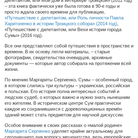
дилетантом, или Мой дом в интерьере Троицкой» (2012 год)
Косметологическое отделение КП Сумская
– эта книга фактически уже была готова в 90-е годы и
городская клиническая больница №4
просто ждала своего времени для публикации,
«Путешествие с дилетантом, или Роль личности Павла
Оптика — Медтехника
Харитоненко в истории Троицкого собора» (2014 год)
,
«Путешествие с дилетантом, или Вехи истории города
Тенториум -центр независимых дистрибьюторов
Сумы» (2016 год).
Все они представляют собой путешествия в пространстве и
Кафе, клубы, рестораны
времени. В их основу легли материалы, – старые
«Винегрет» — демократичный ресторан
фотографии, свидетельства очевидцев, архивные
документы — которые автор собирала на протяжении всей
«ЧАЙ — КАВА» магазин — кафе
жизни.
Магазины
По мнению Маргариты Сергиенко, Сумы – особенный город,
в котором слились три культуры – украинская, российская
«CYCLE GARAGE» — магазин велосипедов
и польская. Его история полна интересных событий и
людских судеб, о которых важно и нужно знать нынешним
«Книголюб» — супермаркет
его жителям. В историческом центре Сум практически
Багетный двор
каждое из сохранившихся с дореволюционных времён
зданий может стать предметом для научной дискуссии.
МАГАЗИН СТИХОВ НА ЗАКАЗ
Особое внимание в своих рассказах о «малой родине»
«Павел» — магазин мужской одежды
Маргарита Сергиенко
уделяет крайне актуальному для
сегодняшнего дня вопросу меценатства, ведь европейские