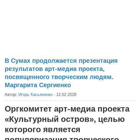
Театр
Архитектура
Кино
Техника
Общество
Факты
В Сумах продолжается презентация
результатов арт-медиа проекта,
Выборы
посвященного творческим людям.
Деньги
Маргарита Сергиенко
Традиции
Автор:
Игорь Касьяненко
·
12.02.2018
Опросы
Оргкомитет арт-медиа проекта
Экология
«Культурный остров», целью
Здоровье
которого является
Здоровый образ жизни
популяризация творческого