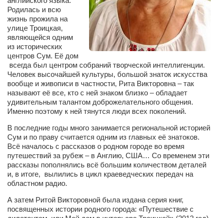
английского языка.
Родилась и всю
Артём Мяус
жизнь прожила на
улице Троицкая,
Александра Сокол
являющейся одним
из исторических
Барды
центров Сум. Её дом
Владимир Айзенберг
всегда был центром собраний творческой интеллигенции.
Человек высочайшей культуры, большой знаток искусства
Игорь Добровольский
вообще и живописи в частности, Рита Викторовна – так
называют её все, кто с ней знаком близко – обладает
Ольга Козаченко
удивительным талантом доброжелательного общения.
Именно поэтому к ней тянутся люди всех поколений.
Оксана Скоробагатская
В последние годы много занимается региональной историей
Александра Скорук
Сум и по праву считается одним из главных её знатоков.
Евгений Полюхович
Всё началось с рассказов о родном городе во время
путешествий за рубеж – в Англию, США… Со временем эти
Ольга Чикина
рассказы пополнялись всё большим количеством деталей
и, в итоге, вылились в цикл краеведческих передач на
Бизнес-партнёры
областном радио.
Здоровье
А затем Ритой Викторовной была издана серия книг,
Врач психиатр–нарколог Анплеев А.Б.
посвященных истории родного города: «Путешествие с