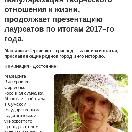
Сам себе доктор
отношения к жизни,
Активный отдых
продолжает презентацию
Курьезы
лауреатов по итогам 2017–го
Досье
года.
Арт-менеджеры
Маргарита Сергиенко – краевед — за книги и статьи,
Лариса Ильченко
прославляющие родной город и его историю.
Орест Коваль
Номинация «Достояние»
Тамара Кубракова
Маргарита
Викторовна
Елена Мельник
Сергиенко –
коренная сумчанка.
Вера Паненко
Много лет работала
Семён Салатенко
в Сумском
государственном
Сергей Шепилов
педагогическом
университете
Актёры
преподавателем
Валентин Бурый