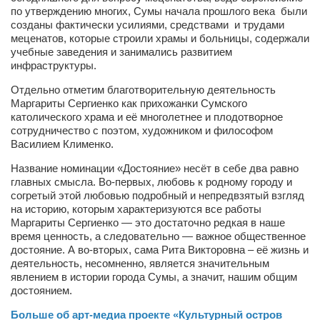
Туризм
по утверждению многих, Сумы начала прошлого века были
созданы фактически усилиями, средствами и трудами
«Траверс» — экипировочный центр
меценатов, которые строили храмы и больницы, содержали
Журналисты
учебные заведения и занимались развитием
инфраструктуры.
Александр Гвоздик
Отдельно отметим благотворительную деятельность
Александр Кугук
Маргариты Сергиенко как прихожанки Сумского
католического храма и её многолетнее и плодотворное
Музыканты
сотрудничество с поэтом, художником и философом
Евгений Касьяненко
Василием Клименко.
Сергей Коноз
Название номинации «Достояние» несёт в себе два равно
главных смысла. Во-первых, любовь к родному городу и
Денис Федченко
согретый этой любовью подробный и непредвзятый взгляд
на историю, которым характеризуются все работы
Звукорежиссёры
Маргариты Сергиенко — это достаточно редкая в наше
время ценность, а следовательно — важное общественное
Alfom Studio
достояние. А во-вторых, сама Рита Викторовна – её жизнь и
Guitarproduction Studio
деятельность, несомненно, является значительным
явлением в истории города Сумы, а значит, нашим общим
Писатели
достоянием.
Поэты
Больше об арт-медиа проекте «Культурный остров