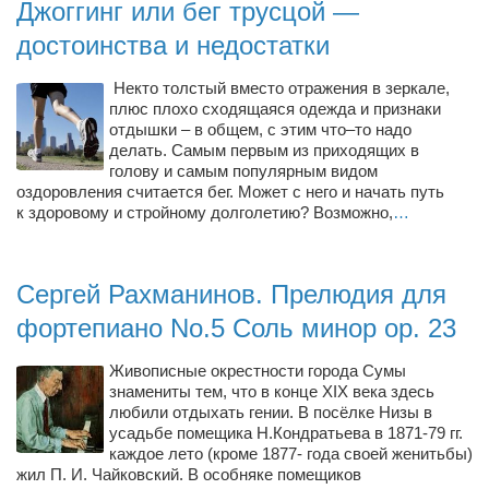
Джоггинг или бег трусцой —
Конкурсы
достоинства и недостатки
Фестиваль. Конкурс «Колибри» 2017
Конкурс «Колибри» 2016
Некто толстый вместо отражения в зеркале,
плюс плохо сходящаяся одежда и признаки
Конкурс «Колибри» 2015
отдышки – в общем, с этим что–то надо
делать. Самым первым из приходящих в
Конкурс «Колибри» 2014
голову и самым популярным видом
Литературный конкурс «Я люблю Украину»
оздоровления считается бег. Может с него и начать путь
к здоровому и стройному долголетию? Возможно,
…
Конкурс «Колибри — детям!» 2014
Конкурс «Колибри» 2013
Сергей Рахманинов. Прелюдия для
Интервью
фортепиано No.5 Соль минор op. 23
Афиша
Живописные окрестности города Сумы
Афиша Киев
знамениты тем, что в конце XIX века здесь
любили отдыхать гении. В посёлке Низы в
Афиша Сумы
усадьбе помещика Н.Кондратьева в 1871-79 гг.
О нас
каждое лето (кроме 1877- года своей женитьбы)
жил П. И. Чайковский. В особняке помещиков