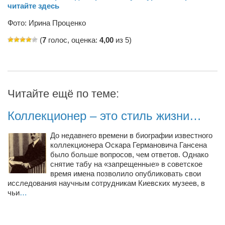
читайте здесь
Режиссёры
Фото: Ирина Проценко
Художники
(
7
голос, оценка:
4,00
из 5)
Надія Белокур
Анна Гидора
Леонтий Костур
Римма Миленкова
Читайте ещё по теме:
Ирина Проценко
Коллекционер – это стиль жизни…
Александр Садовский
До недавнего времени в биографии известного
Сергей Степанов
коллекционера Оскара Германовича Гансена
было больше вопросов, чем ответов. Однако
Анна Черненко
снятие табу на «запрещенные» в советское
Марина Фенота
время имена позволило опубликовать свои
исследования научным сотрудникам Киевских музеев, в
Гостиная
чьи
…
Он и Она