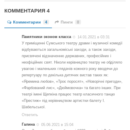
КОММЕНТАРИЯ 4
Комментарии
4
Пинги
0
Памятники эконом класса
14.01.2021 в 03:31
У приміщенні Сумського театру драми і музичної комедії
відбуваються загальноміські заходи, а також заходи,
присвячені відзначенню державних, професійних і
неофіційних свят. Ніколи керівництво театру не обділяло
увагою і маленьких глядачів кожного року вводячи до
репертуару по декілька дитячих вистав таких як:
«Яремина любов», «Троє поросят», «Новорічні пригоди»,
«Фарбований лис», «Дюймовочка» та багато інших. При
театрі імені Щепкіна працює театр класичного танцю
«Престиж» під керівництвом артистки балету І.
Шабельської.
Ответить
Галина
05.06.2021 в 15:04