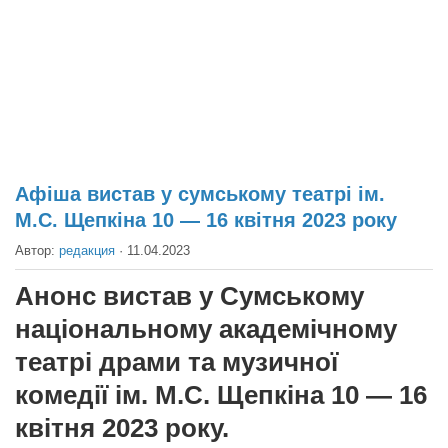
Театр
Архитектура
Кино
Техника
Общество
Факты
Афіша вистав у сумському театрі ім.
М.С. Щепкіна 10 — 16 квітня 2023 року
Выборы
Автор:
редакция
·
11.04.2023
Деньги
Традиции
Анонс вистав у Сумському
Опросы
національному академічному
Экология
театрі драми та музичної
комедії ім. М.С. Щепкіна 10 — 16
Здоровье
квітня 2023 року.
Здоровый образ жизни