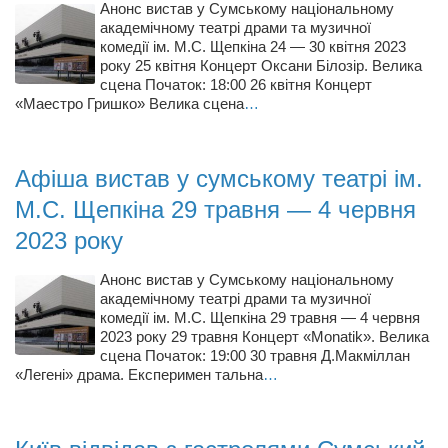
Туризм
Анонс вистав у Сумському національному
академічному театрі драми та музичної
«Траверс» — экипировочный центр
комедії ім. М.С. Щепкіна 24 — 30 квітня 2023
року 25 квітня Концерт Оксани Білозір. Велика
Журналисты
сцена Початок: 18:00 26 квітня Концерт
Александр Гвоздик
«Маестро Гришко» Велика сцена
…
Александр Кугук
Музыканты
Афіша вистав у сумському театрі ім.
Евгений Касьяненко
М.С. Щепкіна 29 травня — 4 червня
Сергей Коноз
2023 року
Денис Федченко
Анонс вистав у Сумському національному
Звукорежиссёры
академічному театрі драми та музичної
комедії ім. М.С. Щепкіна 29 травня — 4 червня
Alfom Studio
2023 року 29 травня Концерт «Monatik». Велика
сцена Початок: 19:00 30 травня Д.Макміллан
Guitarproduction Studio
«Легені» драма. Експеримен тальна
…
Писатели
Поэты