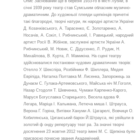
Опис Заснований ще в березні 1933-го в місті Лубни, в
січні 1939 року театр став Сумським обласним музично-
драматичним. До художньої плеяди щепкінців причетні
такі благородні, творчі натури, як народні артисти України
Д. Козачківського, А. Тарасенко, Є. Золотаренко, А.
Носачів, А. Сокіл, І. Рибчинський, І. Равицький, народний
артист Росії В. Жібінов, заслужені артисти України А.
Рибчинський, М. Новик, С. Дідусенко, Л. Рудик, Н.
Михайлова, В. Курта, Л. Мамикіна. На сцені театру
здійснювалися постановки чудових драматичних творів:
Отелло У. Шекспіра, Розбійники Ф. Шиллера, Медея
Евріпіда, Наталка Полтавка М. Лисенка, Запорожець за
Дунаєм С. Гулака-Артемовського, Майська ніч М.Гоголя,
Назар Стодоля Т. Шевченка, Чумаки Карпенко-Карого,
Маруся Богуславка Старицького, Весела вдова Ф.
Легара, Маріца І. Кальмана, Летюча миша І. Штрауса,
Верона Г. Горіна, Витівки Хануми А. Цагарелі, Вовчиця О.
Кобилянська, Циганський барон Й.Штрауса, які увійшли в
золотий ф онду репертуару теат ра. За значні творчі
досягнення 23 жовтня 2012 театр імені М. С. Щепкіна було
присвоєно почесне звання Академічний.