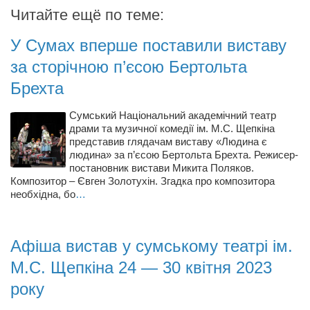
Косметологическое отделение КП Сумская
Читайте ещё по теме:
городская клиническая больница №4
У Сумах вперше поставили виставу
Оптика — Медтехника
за сторічною п’єсою Бертольта
Тенториум -центр независимых дистрибьюторов
Брехта
Кафе, клубы, рестораны
Сумський Національний академічний театр
драми та музичної комедії ім. М.С. Щепкіна
«Винегрет» — демократичный ресторан
представив глядачам виставу «Людина є
«ЧАЙ — КАВА» магазин — кафе
людина» за п’єсою Бертольта Брехта. Режисер-
постановник вистави Микита Поляков.
Магазины
Композитор – Євген Золотухін. Згадка про композитора
необхідна, бо
…
«CYCLE GARAGE» — магазин велосипедов
«Книголюб» — супермаркет
Афіша вистав у сумському театрі ім.
Багетный двор
М.С. Щепкіна 24 — 30 квітня 2023
МАГАЗИН СТИХОВ НА ЗАКАЗ
року
«Павел» — магазин мужской одежды