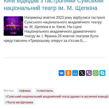
Київ відвідав з гастролями Сумський
Режиссёры
національний театр ім. М. Щепкіна
Художники
Наприкінці жовтня 2023 року відбулися гастролі
Надія Белокур
Сумського національного академічного театру
ім. М. Щепкіна в м. Києві. На сцені
Анна Гидора
Національного академічного драматичного
Леонтий Костур
театру ім. І. Франка 26 жовтня театром було
представлено «Тригрошову оперу» за п’єсою Б.
…
Римма Миленкова
Ирина Проценко
Александр Садовский
Сергей Степанов
Анна Черненко
Марина Фенота
Метки:
афиша
спектакль
Гостиная
Сумський національний академічний театр драми та музичної комедії 
Он и Она
Театр им.Щепкина