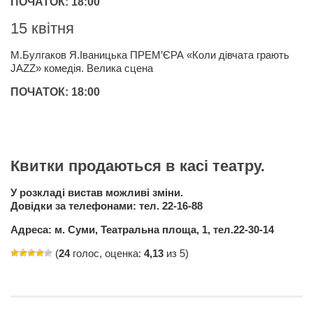
ПОЧАТОК: 18:00
Артём Мяус
15 квітня
Александра Сокол
М.Булгаков Я.Іваницька ПРЕМ’ЄРА «Коли дівчата грають
JAZZ» комедія. Велика сцена
Барды
ПОЧАТОК: 18:00
Владимир Айзенберг
Игорь Добровольский
Ольга Козаченко
Оксана Скоробагатская
Квитки продаються в касі театру.
Александра Скорук
У розкладі вистав можливі зміни.
Довідки за телефонами: тел. 22-16-88
Евгений Полюхович
Адреса: м. Суми, Театральна площа, 1, тел.22-30-14
Ольга Чикина
Бизнес-партнёры
(
24
голос, оценка:
4,13
из 5)
Здоровье
Врач психиатр–нарколог Анплеев А.Б.