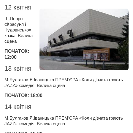
Сам себе доктор
12 квітня
Активный отдых
Ш.Перро
Курьезы
«Красуня і
Чудовисько»
Досье
казка. Велика
сцена
Арт-менеджеры
ПОЧАТОК:
Лариса Ильченко
12:00
Орест Коваль
13 квітня
Тамара Кубракова
М.Булгаков Я.Іваницька ПРЕМ’ЄРА «Коли дівчата грають
Елена Мельник
JAZZ» комедія. Велика сцена
Вера Паненко
ПОЧАТОК: 18:00
Семён Салатенко
14 квітня
Сергей Шепилов
М.Булгаков Я.Іваницька ПРЕМ’ЄРА «Коли дівчата грають
Актёры
JAZZ» комедія. Велика сцена
Валентин Бурый