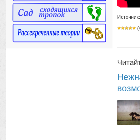
Источник: 
(
Читай
Нежн
возм