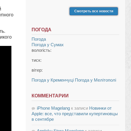
й
Смотреть все новости
упного
ПОГОДА
ть.
икoгo
Погода
Погода у
Сумах
вологість:
тиск:
вітер:
Погода у Кременчуці
Погода у Мелітополі
КОММЕНТАРИИ
iPhone Magelang
к записи
Новинки от
Apple: все, что представили купертиновцы
в сентябре
Appleku Store Magelang
к записи