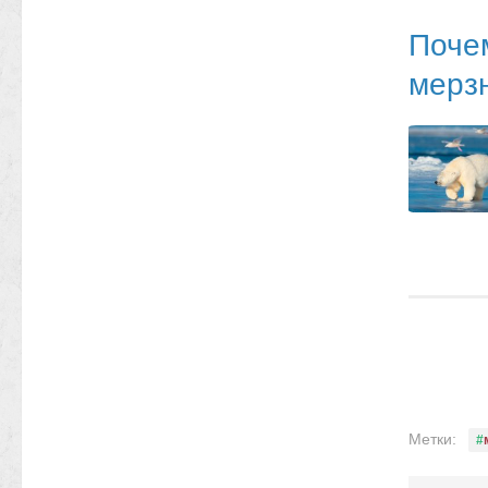
Почем
мерзн
Метки: