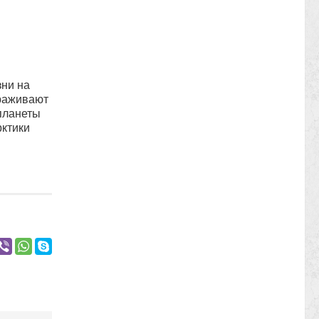
зни на
ораживают
планеты
рктики