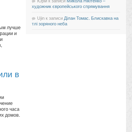
Юрій
к записи
Микола Нікітенко –
художник європейського спрямування
Ujin
к записи
Ділан Томас. Блискавка на
тлі зоряного неба
рым лучше
грации и
 и
,
или в
ии
ючение
ного часа
их домов.