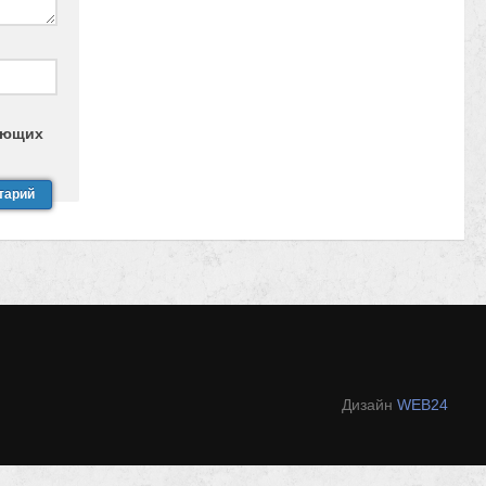
дующих
Дизайн
WEB24