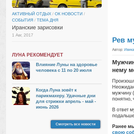
АКТИВНЫЙ ОТДЫХ
/
ОК НОВОСТИ
/
СОБЫТИЯ
/
ТЕМА ДНЯ
Иранские зарисовки
1 Авг, 2017
Рев м
Автор:
Ивик
ЛУНА РЕКОМЕНДУЕТ
Мужчин
Влияние Луны на здоровье
нему м
человека с 11 по 20 июля
Произошл
Неожидан
Когда Луна зовёт к
мужчину (
парикмахеру. Удачные дни
понятно, 
для стрижки апрель - май -
июнь 2026
В ответ м
подальше
Смотреть все новости
Ранее м
свою со