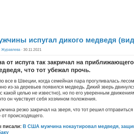
ужчины испугал дикого медведя (вид
а Журавлева
·
30.11.2021
а от испуга так закричал на приближающего
едведя, что тот убежал прочь.
о все в Швеции, когда семейная пара прогуливалась лесом
но из-за деревьев появился медведь. Дикий зверь двинулс
с какой целью не известно), но по его уверенным движени
что он чувствует себя хозяином положения.
ужчина резко закричал на зверя, что тот решил отправиться
 от происходящего.
ы писали:
В США мужчина нокаутировал медведя, защ
баку