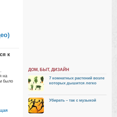
ео)
ся к
ДОМ, БЫТ, ДИЗАЙН
.
я на
7 комнатных растений возле
ям было
которых дышится легко
Убирать – так с музыкой
ищая