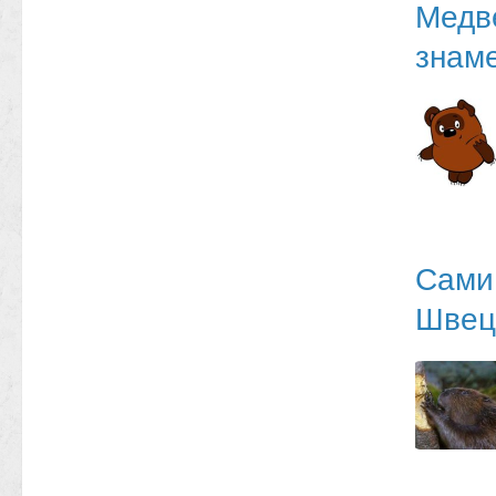
Медве
знам
Сами 
Швец