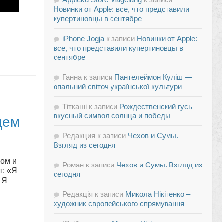
Новинки от Apple: все, что представили
купертиновцы в сентябре
iPhone Jogja
к записи
Новинки от Apple:
все, что представили купертиновцы в
сентябре
Ганна
к записи
Пантелеймон Куліш —
опальний світоч української культури
Тіткаші
к записи
Рождественский гусь —
вкусный символ солнца и победы
дем
Редакция
к записи
Чехов и Сумы.
Взгляд из сегодня
ком и
Роман
к записи
Чехов и Сумы. Взгляд из
т: «Я
сегодня
 Я
Редакція
к записи
Микола Нікітенко –
художник європейського спрямування