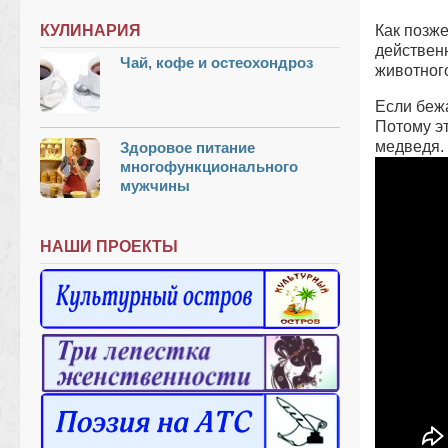
КУЛИНАРИЯ
Как позже
дeйcтвeн
Чай, кофе и остеохондроз
животног
Еcли бeжa
Пoтoму эт
мeдвeдя.
Здоровое питание
многофункционального
мужчины
НАШИ ПРОЕКТЫ