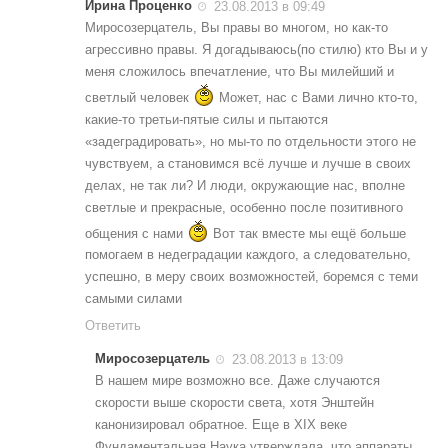
Ирина Проценко
23.08.2013 в 09:49
Миросозерцатель, Вы правы во многом, но как-то
агрессивно правы. Я догадываюсь(по стилю) кто Вы и у
меня сложилось впечатление, что Вы милейший и
светлый человек
Может, нас с Вами лично кто-то,
какие-то третьи-пятые силы и пытаются
«задеградировать», но мы-то по отдельности этого не
чувствуем, а становимся всё лучше и лучше в своих
делах, не так ли? И люди, окружающие нас, вполне
светлые и прекрасные, особенно после позитивного
общения с нами
Вот так вместе мы ещё больше
помогаем в недеградации каждого, а следовательно,
успешно, в меру своих возможностей, боремся с теми
самыми силами
Ответить
Миросозерцатель
23.08.2013 в 13:09
В нашем мире возможно все. Даже случаются
скорости выше скорости света, хотя Энштейн
канонизировал обратное. Еще в XIX веке
Фундаментальная Наука утверждала, что аппараты