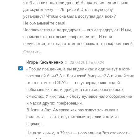
чтобы за них платили деньги! Вчера купил племяннице
детскую книжку — 79 гривен! Это я такую цену
установил? Чтобы она была доступна для всех?
Не обманывайте себя!
Человечество не деградирует — его деградируют! И мы,
понимая это, пытаемся сопротивлятся. И если
получается, то тогда это можно назвать трансформацией.
Ответить
Игорь Касьяненко
23.08.2013 в 09:24
«Прошу пращения, а вы видели как люди живут в юго-
восточной Азии? А в Латинской Америке? А в индейских
гетто в том же США?» — по утверждению людей
побывавших там, индейцам в гетто хорошо во всех
смыслах. У них там, к слову нулевое налогооболжение
и масса других преференций.
В Азии и Лат. Америке как раз живут точно как в
фильмах — авто, спутниковые тарелки и дом из
ящиков…
Цена за книжку в 79 грн — нормальная.Это стоимость