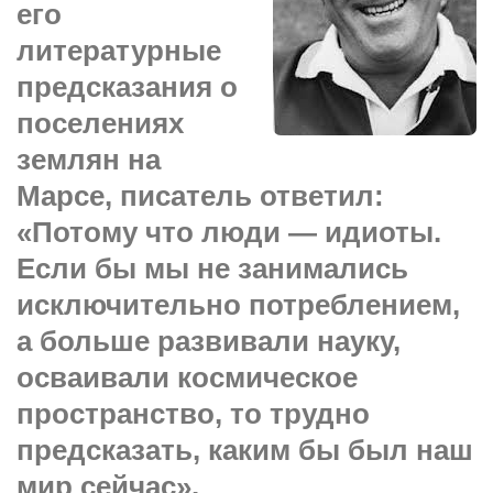
его
Сам себе доктор
литературные
Активный отдых
предсказания
о
Курьезы
поселениях
Досье
землян на
Арт-менеджеры
Марсе,
писатель ответил:
Лариса Ильченко
«Потому что люди — идиоты.
Орест Коваль
Если бы мы не занимались
Тамара Кубракова
исключительно потреблением,
Елена Мельник
а больше развивали науку,
Вера Паненко
осваивали космическое
Семён Салатенко
пространство, то трудно
Сергей Шепилов
предсказать, каким бы был наш
Актёры
мир сейчас».
Валентин Бурый