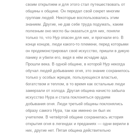
своим открытием и для этого стал путешествовать от
общины к общине. Он передал свой секрет многим
группам людей. Некоторые воспользовались этим
знанием. Другие, не дав себе труда подумать, каким
полезным оно могло бы оказаться для них, поняли
только то, что Нур опасен для них, и прогнали его. В
конце концов, люди какого-то племени, перед которыми
он продемонстрировал своё искусство, пришли в дикую
панику и убили его, видя в нём исчадие ада.
Прошли века. В одной общине, в которой Нур некогда
обучал людей добыванию огня, это знание сохранилось
только у особых жрецов, пользующихся властью,
богатством и теплом, в то время как остальные люди
замерзали от холода. Другая община начисто забыла
искусство Нура и стала поклоняться орудиям
добывания огня. Люди третьей общины поклонялись
образу самого Нура, так как именно он был их
учителем. В четвёртой общине сохранилась история
открытия огня в легендах и преданиях — одни верили в
них, другие нет. Пятая община действительно