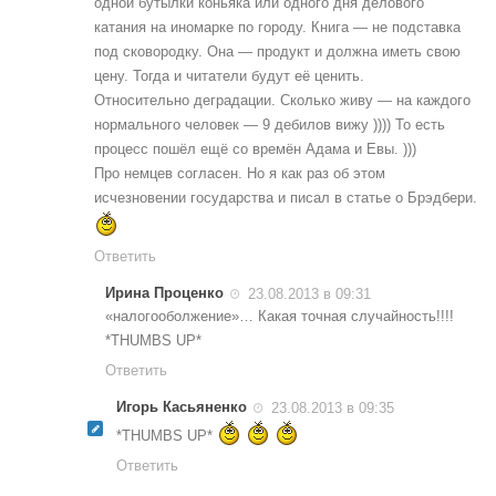
одной бутылки коньяка или одного дня делового
катания на иномарке по городу. Книга — не подставка
под сковородку. Она — продукт и должна иметь свою
цену. Тогда и читатели будут её ценить.
Относительно деградации. Сколько живу — на каждого
нормального человек — 9 дебилов вижу )))) То есть
процесс пошёл ещё со времён Адама и Евы. )))
Про немцев согласен. Но я как раз об этом
исчезновении государства и писал в статье о Брэдбери.
Ответить
Ирина Проценко
23.08.2013 в 09:31
«налогооболжение»… Какая точная случайность!!!!
*THUMBS UP*
Ответить
Игорь Касьяненко
23.08.2013 в 09:35
*THUMBS UP*
Ответить