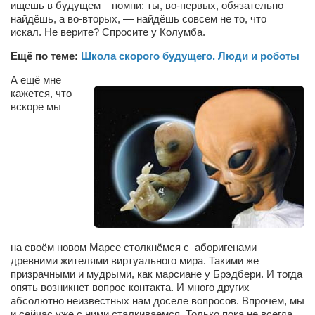
Конкурсы
ищешь
в будущем – помни:
ты, во-первых, обязательно
найдёшь, а во-вторых, — найдёшь
совсем не то,
что
Фестиваль. Конкурс «Колибри» 2017
искал.
Не верите? Спросите у Колумба.
Конкурс «Колибри» 2016
Ещё по теме:
Школа скорого будущего. Люди и роботы
Конкурс «Колибри» 2015
А ещё
мне
кажется, что
Конкурс «Колибри» 2014
вскоре мы
Литературный конкурс «Я люблю Украину»
Конкурс «Колибри — детям!» 2014
Конкурс «Колибри» 2013
Интервью
Афиша
Афиша Киев
на
своём
новом Марсе столкнёмся с
аборигенами —
древними жителями виртуального мира. Такими же
Афиша Сумы
призрачными и мудрыми,
как марсиане у Брэдбери.
И тогда
опять возникнет вопрос контакта. И много других
О нас
абсолютно неизвестных нам доселе вопросов.
Впрочем,
мы
и сейчас уже с ними сталкиваемся.
Только пока не всегда