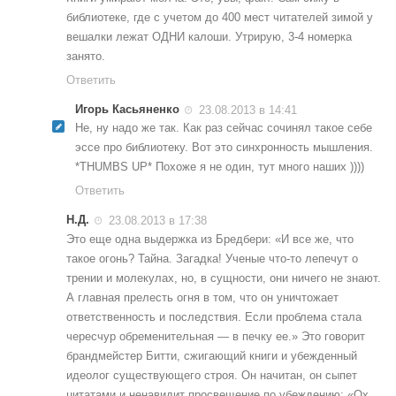
библиотеке, где с учетом до 400 мест читателей зимой у
вешалки лежат ОДНИ калоши. Утрирую, 3-4 номерка
занято.
Ответить
Игорь Касьяненко
23.08.2013 в 14:41
Не, ну надо же так. Как раз сейчас сочинял такое себе
эссе про библиотеку. Вот это синхронность мышления.
*THUMBS UP* Похоже я не один, тут много наших ))))
Ответить
Н.Д.
23.08.2013 в 17:38
Это еще одна выдержка из Бредбери: «И все же, что
такое огонь? Тайна. Загадка! Ученые что-то лепечут о
трении и молекулах, но, в сущности, они ничего не знают.
А главная прелесть огня в том, что он уничтожает
ответственность и последствия. Если проблема стала
чересчур обременительная — в печку ее.» Это говорит
брандмейстер Битти, сжигающий книги и убежденный
идеолог существующего строя. Он начитан, он сыпет
цитатами и ненавидит просвещение по убеждению: «Ох