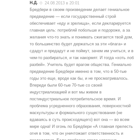
Н.Д.
24.08.2013 в 20:01
Бредбери в своем произведении делает гениальное
предвидение — если государственный строй
обеспечивает «еду и зрелища», если декларируется
главная цель: потребляй побольше и подороже, а за
желания что-то знать и понимать сжигается твой дом,
то большинство будет держаться за эти «блага» и
сдадут и предадут и не поймут, зачем им учиться, и в
чем-то разбираться, и так накормят. И тогда «хоть лоб
разбей». Учитель будет врагом общества. Гениально
предвидение Бредбери именно в том, что в 50-тые
годы это еще, вроде как бы, и не просматривалось.
Впереди были 60-тые 70-тые со своей
индустриализацией и вот мы живем в
постиндустриальное потребительское время. И
проблема усредненного образования, поверхностной
маскультуры и формального существования (не
вдаваясь в суть происходящего) вот она — во всем
мире одна! И огонь по Бредбери «А главная прелесть
огня в том, что он уничтожает ответственность и