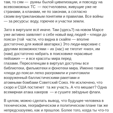
там,
то сям — руины
былой цивилизации, и повсюду на
Режиссёры
всевозможных
ТС
—
постчеловеки,
живущие
уже
не
странами,
а
кланами, не
по законам, а согласно
Художники
своим
внутриклановым
понятиям и правилам.
Все войны
Надія Белокур
—
за ресурсы: воду, горючее и участки земли.
Анна Гидора
Зато
в виртуале всё иначе. Там (здесь?)
на новом Марсе
уже активно заявляет о себе
новый вид
людей – «люди до
Леонтий Костур
пояса» (той
части, что видна в скайпе —
вполне
достаточно для живой аватарки.) Это люди-марсиане
с
Римма Миленкова
другими возможностями – их (нас) не тяготит «низ», им
(нам) достаточно набрать в поисковике «красивые
Ирина Проценко
пейзажи» —
и все красоты мира
перед
Александр Садовский
глазами.
Переселенцам
в виртуал доступны все
библиотеки, фильмотеки и фонотеки мира. Именно такие
Сергей Степанов
«люди до пояса» легко разгромили и уничтожили
вооруженный
баллистическими
ракетами и
Анна Черненко
атомными
бомбами Советский Союз.
Не исключено, что
скоро и США постигнет
Марина Фенота
та же участь. А что мешает?
Одна
всемирная атака хакеров
— и сушите звёздные флаги.
Гостиная
В целом,
можно сделать вывод, что будущее человека в
Он и Она
техническом,
географическом и
политическом плане так же
непредсказуемо, как и прошлое.
Более того,
когда ты что-то