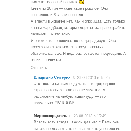
пил этот славный напиток
Книги по 10 грн — советское прошлое. Оно
кончилось и быльём поросло.
А власти в Украине нет. Как и опозиции. Есть только
кланы мародёров, которые дерутся за право грабить
первыми. Ну это ясно..
Я о том, что человечество не деградирует. Оно
просто живёт как может в предлагаемых
обстоятельствах. И подлецы остаются подлецами. А
гении — гениями.
Ответить
Владимир Семерня
23.08.2013 в 15:25
Этот пост заставил подумать, что деградация
страшна только когда она не заметна. А
расслоение на любую амплитуду — это
нормально. *PARDON*
Миросозерцатель
23.08.2013 в 15:49
Власть есть всегда! и если для нас с Вами она
ничего не делает, это не значит, что управление