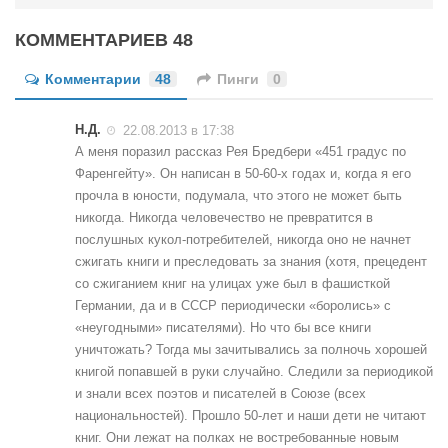
КОММЕНТАРИЕВ 48
Комментарии
48
Пинги
0
Н.Д.
22.08.2013 в 17:38
А меня поразил рассказ Рея Бредбери «451 градус по
Фаренгейту». Он написан в 50-60-х годах и, когда я его
прочла в юности, подумала, что этого не может быть
никогда. Никогда человечество не превратится в
послушных кукол-потребителей, никогда оно не начнет
сжигать книги и преследовать за знания (хотя, прецедент
со сжиганием книг на улицах уже был в фашисткой
Германии, да и в СССР периодически «боролись» с
«неугодными» писателями). Но что бы все книги
уничтожать? Тогда мы зачитывались за полночь хорошей
книгой попавшей в руки случайно. Следили за периодикой
и знали всех поэтов и писателей в Союзе (всех
национальностей). Прошло 50-лет и наши дети не читают
книг. Они лежат на полках не востребованные новым