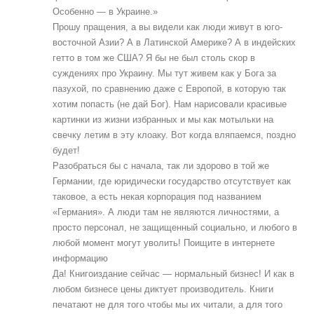
Особенно — в Украине.»
Прошу пращения, а вы видели как люди живут в юго-
восточной Азии? А в Латинской Америке? А в индейских
гетто в том же США? Я бы не был столь скор в
суждениях про Украину. Мы тут живем как у Бога за
пазухой, по сравнению даже с Европой, в которую так
хотим попасть (не дай Бог). Нам нарисовали красивые
картинки из жизни избранных и мы как мотыльки на
свечку летим в эту клоаку. Вот когда вляпаемся, поздно
будет!
Разобраться бы с начала, так ли здорово в той же
Германии, где юридически государство отсутствует как
таковое, а есть некая корпорация под названием
«Германия». А люди там не являются личностями, а
просто персонал, не защищенный социально, и любого в
любой момент могут уволить! Поищите в интернете
информацию
Да! Книгоиздание сейчас — нормальный бизнес! И как в
любом бизнесе цены диктует производитель. Книги
печатают не для того чтобы мы их читали, а для того