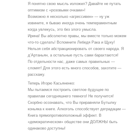
Я понятно свою мысль изложил? Давайте не путать
оптимизм с «розовыми очками»!
Возможно я несколько «агрессивен» — ну уж
извините, я бываю иногда очень темпераментным
когда увлекусь, это без злого умысла.
Ирина! Вы абсолютно правы, мы вместе только можем
что-то сделать! Вспомните Лебедя Рака и Щуку!
Нельзя себя абстракционировать от своего народа. Я
д’Артаньян, а остальные пусть сами барахтаются!
По отдельности нас, даже самых правильных —
сломят! Для этого есть много способов, захотите —
расскажу.
Теперь Игорю Касьяненко:
Мы пытаемся построить светлое будущее по
правилам сегодняшнего темного! Не получится!
Скорбно осознавать, что Вы приравняли Бутылку
коньяка к книге. Алкоголь способствует деградации —
Книга прямопротивоположный эффект. В
«демократическом» обществе они ДОЛЖНЫ быть
одинаково доступны!