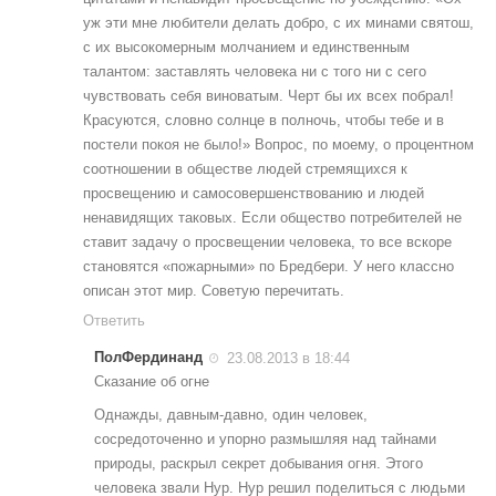
уж эти мне любители делать добро, с их минами святош,
с их высокомерным молчанием и единственным
талантом: заставлять человека ни с того ни с сего
чувствовать себя виноватым. Черт бы их всех побрал!
Красуются, словно солнце в полночь, чтобы тебе и в
постели покоя не было!» Вопрос, по моему, о процентном
соотношении в обществе людей стремящихся к
просвещению и самосовершенствованию и людей
ненавидящих таковых. Если общество потребителей не
ставит задачу о просвещении человека, то все вскоре
становятся «пожарными» по Бредбери. У него классно
описан этот мир. Советую перечитать.
Ответить
ПолФердинанд
23.08.2013 в 18:44
Сказание об огне
Однажды, давным-давно, один человек,
сосредоточенно и упорно размышляя над тайнами
природы, раскрыл секрет добывания огня. Этого
человека звали Нур. Нур решил поделиться с людьми