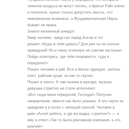
тяжелее воздуха не могут летать, а братья Райт взяли
и полетели, нужно только допустить мысль, что
невозможное возможно, а Фундаментальная Наука
бывает не права.
Знаете жизненный анекдот:
Умер человек, предстал перед Богом и тот
решает:»Куда ж тебя девать? Для рая ты не сильно
праведный! Но и гиену огненную не совсем заслужил.
Пойди осмотрись, где тебе понравится, туда и
определю!»
Пошел человек в рай. Все в белых одеждах, ангелы
поют, райские кущи, но как то скучно.
Пошел в пекло. А там пьянка в разгаре, музыка,
девушки стриптиз на столе исполняют.
«Вот сюда меня определяй, Господи!» Получил
направление, явился как было указано. А его черти за
шкварник и в котел с кипящей смолой. Человек в
крик:»Алле! ребята, а где же водка, стриптиз?» — а
ему в ответ:»Так то была рекламная компания, а это
реалии!»