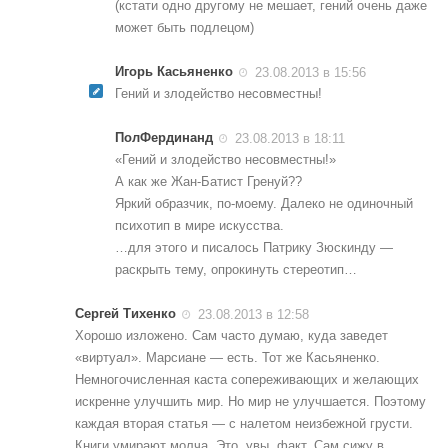
(кстати одно другому не мешает, гений очень даже
может быть подлецом)
Игорь Касьяненко
23.08.2013 в 15:56
Гений и злодейство несовместны!
ПолФердинанд
23.08.2013 в 18:11
«Гений и злодейство несовместны!»
А как же Жан-Батист Гренуй??
Яркий образчик, по-моему. Далеко не одиночный
психотип в мире искусства.
…для этого и писалось Патрику Зюскинду —
раскрыть тему, опрокинуть стереотип…
Сергей Тихенко
23.08.2013 в 12:58
Хорошо изложено. Сам часто думаю, куда заведет
«виртуал». Марсиане — есть. Тот же Касьяненко.
Немногочисленная каста сопереживающих и желающих
искренне улучшить мир. Но мир не улучшается. Поэтому
каждая вторая статья — с налетом неизбежной грусти.
Книги умирают молча. Это, увы, факт. Сам сижу в