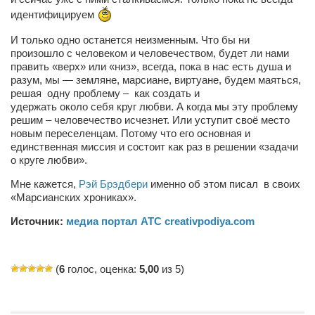
идентифицируем
И только одно останется неизменным. Что бы ни
произошло с человеком и человечеством, будет ли нами
править
«верх» или «низ», всегда, пока в нас есть душа и
разум, мы — земляне, марсиане, виртуане, будем маяться,
решая одну проблему –
как
создать и
удержать
около
себя круг любви.
А когда мы эту проблему
решим – человечество исчезнет. Или уступит своё место
новым переселенцам. Потому что его
основная
и
единственная миссия и состоит как раз в
решении «задачи
о круге любви».
Мне кажется,
Рэй Брэдбери
именно об этом писал
в своих
«Марсианских хрониках».
Источник:
медиа портал АТС creativpodiya.com
(
6
голос, оценка:
5,00
из 5)