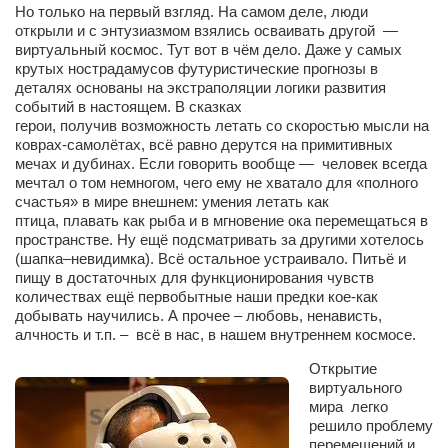
Но только на первый взгляд. На самом деле, люди
Косметологическое отделение КП Сумская
открыли
и
с энтузиазмом взялись
осваивать другой
—
городская клиническая больница №4
виртуальный космос.
Тут вот в чём дело.
Даже у самых
Оптика — Медтехника
крутых нострадамусов футуристические прогнозы
в
деталях основаны на экстраполяции
логики
развития
Тенториум -центр независимых дистрибьюторов
событий в настоящем.
В сказках
герои,
получив
возможность летать со скоростью мысли на
коврах-самолётах, всё равно дерутся на примитивных
Кафе, клубы, рестораны
мечах и дубинах. Если говорить вообще
—
человек всегда
мечтал о том немногом, чего ему
не хватало
для «полного
«Винегрет» — демократичный ресторан
счастья» в мире внешнем:
умения летать
как
«ЧАЙ — КАВА» магазин — кафе
птица,
плавать как рыба и в мгновение ока перемещаться в
пространстве.
Ну ещё подсматривать за другими хотелось
Магазины
(шапка–невидимка). Всё остальное устраивало.
Питьё
и
пищу
в достаточных
для функционирования чувств
«CYCLE GARAGE» — магазин велосипедов
количествах ещё первобытные наши предки
кое-как
добывать научились. А прочее – любовь, ненависть,
«Книголюб» — супермаркет
алчность и т.п. –
всё в нас,
в нашем внутреннем космосе.
Багетный двор
Открытие
МАГАЗИН СТИХОВ НА ЗАКАЗ
виртуального
мира
легко
«Павел» — магазин мужской одежды
решило проблему
перемещений и