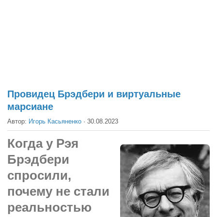
Театр
Архитектура
Кино
Техника
Общество
Факты
Провидец Брэдбери и виртуальные
марсиане
Выборы
Автор:
Игорь Касьяненко
·
30.08.2023
Деньги
Традиции
Когда
у Рэя
Опросы
Брэдбери
Экология
спросили,
почему не стали
Здоровье
реальностью
Здоровый образ жизни