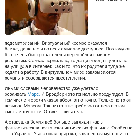
Туризм
«Траверс» — экипировочный центр
Журналисты
Александр Гвоздик
Александр Кугук
подсматриваний.
Виртуальный космос оказался
ближе,
дешевле и
во всех смыслах доступнее. Поэтому
он
Музыканты
был очень быстро заселён
и переплёлся с миром
реальным. Сейчас нормально, когда
дети ходят гулять не
Евгений Касьяненко
на улицу,
а в интернет. Как и
то, что
их родители
туда же
Сергей Коноз
ходят на работу. В виртуальном
мире
завязываются
романы и
совершаются преступления.
Денис Федченко
Иными словами, человечество уже улетело
Звукорежиссёры
осваивать
Марс.
И Брэдбери это гениально предугадал. В
том числе и сроки
указал
абсолютно точно. Только не то
он
Alfom Studio
называл Марсом. Так никто и не требовал от него в этом
смысле точности. Он же — писатель.
Guitarproduction Studio
Писатели
А старушка Земля
всё больше выглядит
как в
фантастических постапокалиптических фильмах. Особенно
Поэты
—
в Украине. Угасающая природа, заваленная мусором,
то