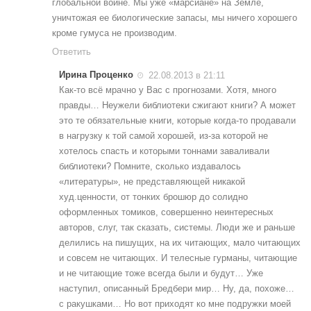
глобальной войне. Мы уже «марсиане» на Земле,
уничтожая ее биологические запасы, мы ничего хорошего
кроме гумуса не производим.
Ответить
Ирина Проценко
22.08.2013 в 21:11
Как-то всё мрачно у Вас с прогнозами. Хотя, много
правды… Неужели библиотеки сжигают книги? А может
это те обязательные книги, которые когда-то продавали
в нагрузку к той самой хорошей, из-за которой не
хотелось спасть и которыми тоннами заваливали
библиотеки? Помните, сколько издавалось
«литературы», не представляющей никакой
худ.ценности, от тонких брошюр до солидно
оформленных томиков, совершенно неинтересных
авторов, слуг, так сказать, системы. Люди же и раньше
делились на пишущих, на их читающих, мало читающих
и совсем не читающих. И телесные гурманы, читающие
и не читающие тоже всегда были и будут… Уже
наступил, описанный Бредбери мир… Ну, да, похоже…
с ракушками… Но вот приходят ко мне подружки моей