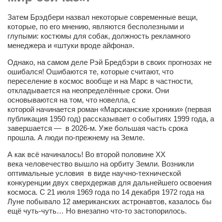
Артём Мяус
Затем Брэдбери назвал некоторые современные вещи,
которые, по его мнению, являются бесполезными и
Александра Сокол
глупыми: костюмы для собак, должность рекламного
менеджера и «штуки вроде айфона».
Барды
Однако, на самом деле Рэй Бредбэри в своих
прогнозах не
Владимир Айзенберг
ошибался!
Ошибаются те,
которые
считают, что
переселение
в космос вообще и на Марс в частности,
Игорь Добровольский
откладывается на неопределённые сроки. Они
Ольга Козаченко
основываются на том, что новелла, с
которой
начинается
роман «Марсианские хроники» (первая
Оксана Скоробагатская
публикация 1950 год)
рассказывает о событиях
1999 года, а
завершается —
в 2026-м. Уже большая часть срока
Александра Скорук
прошла. А люди
по-прежнему на Земле.
Евгений Полюхович
А
как всё начиналось! Во второй половине ХХ
Ольга Чикина
века
человечество вышло на орбиту Земли. Возникли
оптимальные условия в виде научно-технической
Бизнес-партнёры
конкуренции двух сверхдержав для
дальнейшего освоения
космоса.
С 21 июля 1969 года
по 14 декабря 1972 года
на
Здоровье
Луне побывало 12 американских астронавтов, казалось бы
ещё чуть-чуть…
Но внезапно
что-то застопорилось.
Врач психиатр–нарколог Анплеев А.Б.