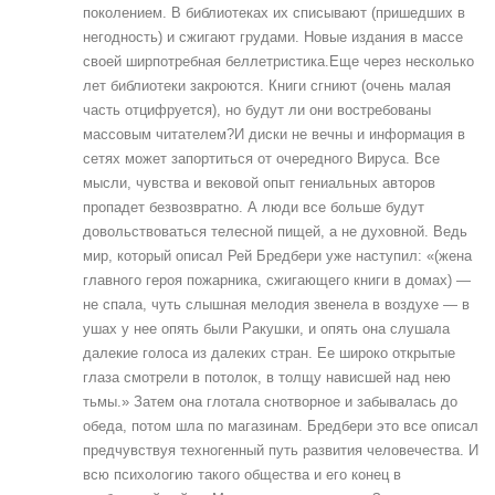
поколением. В библиотеках их списывают (пришедших в
негодность) и сжигают грудами. Новые издания в массе
своей ширпотребная беллетристика.Еще через несколько
лет библиотеки закроются. Книги сгниют (очень малая
часть отцифруется), но будут ли они востребованы
массовым читателем?И диски не вечны и информация в
сетях может запортиться от очередного Вируса. Все
мысли, чувства и вековой опыт гениальных авторов
пропадет безвозвратно. А люди все больше будут
довольствоваться телесной пищей, а не духовной. Ведь
мир, который описал Рей Бредбери уже наступил: «(жена
главного героя пожарника, сжигающего книги в домах) —
не спала, чуть слышная мелодия звенела в воздухе — в
ушах у нее опять были Ракушки, и опять она слушала
далекие голоса из далеких стран. Ее широко открытые
глаза смотрели в потолок, в толщу нависшей над нею
тьмы.» Затем она глотала снотворное и забывалась до
обеда, потом шла по магазинам. Бредбери это все описал
предчувствуя техногенный путь развития человечества. И
всю психологию такого общества и его конец в