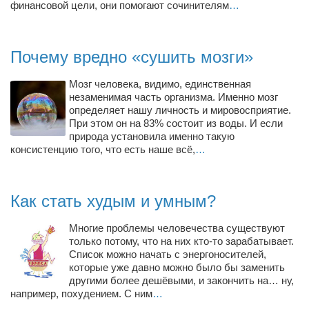
Туризм
финансовой цели, они помогают сочинителям
…
«Траверс» — экипировочный центр
Журналисты
Почему вредно «сушить мозги»
Александр Гвоздик
Мозг человека, видимо, единственная
Александр Кугук
незаменимая часть организма. Именно мозг
определяет нашу личность и мировосприятие.
Музыканты
При этом он на 83% состоит из воды. И если
природа установила именно такую
Евгений Касьяненко
консистенцию того, что есть наше всё,
…
Сергей Коноз
Денис Федченко
Как стать худым и умным?
Звукорежиссёры
Многие проблемы человечества существуют
Alfom Studio
только потому, что на них кто-то зарабатывает.
Guitarproduction Studio
Список можно начать с энергоносителей,
которые уже давно можно было бы заменить
Писатели
другими более дешёвыми, и закончить на… ну,
например, похудением. С ним
…
Поэты