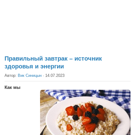
Театр
Архитектура
Кино
Техника
Общество
Факты
Правильный завтрак – источник
здоровья и энергии
Выборы
Автор:
Вик Синицын
·
14.07.2023
Деньги
Традиции
Как мы
Опросы
Экология
Здоровье
Здоровый образ жизни