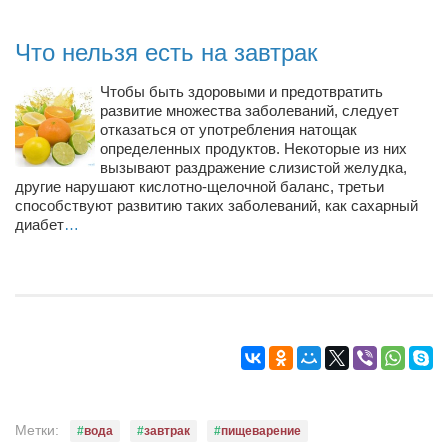
Режиссёры
Что нельзя есть на завтрак
Художники
Надія Белокур
Чтобы быть здоровыми и предотвратить
развитие множества заболеваний, следует
Анна Гидора
отказаться от употребления натощак
Леонтий Костур
определенных продуктов. Некоторые из них
вызывают раздражение слизистой желудка,
Римма Миленкова
другие нарушают кислотно-щелочной баланс, третьи
способствуют развитию таких заболеваний, как сахарный
Ирина Проценко
диабет
…
Александр Садовский
Сергей Степанов
Анна Черненко
Марина Фенота
Гостиная
Он и Она
Метки:
вода
завтрак
пищеварение