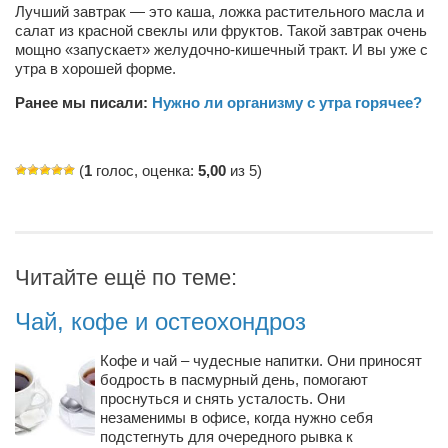
Лучший завтрак — это каша, ложка растительного масла и
Косметологическое отделение КП Сумская
салат из красной свеклы или фруктов. Такой завтрак очень
городская клиническая больница №4
мощно «запускает» желудочно-кишечный тракт. И вы уже с
Оптика — Медтехника
утра в хорошей форме.
Тенториум -центр независимых дистрибьюторов
Ранее мы писали:
Нужно ли организму с утра горячее?
Кафе, клубы, рестораны
(
1
голос, оценка:
5,00
из 5)
«Винегрет» — демократичный ресторан
«ЧАЙ — КАВА» магазин — кафе
Магазины
Читайте ещё по теме:
«CYCLE GARAGE» — магазин велосипедов
Чай, кофе и остеохондроз
«Книголюб» — супермаркет
Багетный двор
Кофе и чай – чудесные напитки. Они приносят
бодрость в пасмурный день, помогают
МАГАЗИН СТИХОВ НА ЗАКАЗ
проснуться и снять усталость. Они
«Павел» — магазин мужской одежды
незаменимы в офисе, когда нужно себя
подстегнуть для очередного рывка к