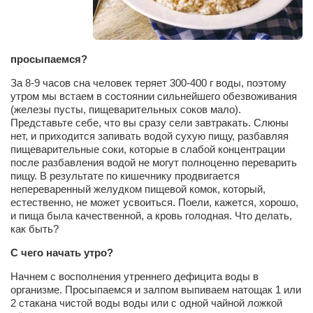
Сам себе доктор
Активный отдых
Курьезы
просыпаемся?
Досье
За 8-9 часов сна человек теряет 300-400 г воды, поэтому
утром мы встаем в состоянии сильнейшего обезвоживания
Арт-менеджеры
(железы пусты, пищеварительных соков мало).
Представьте себе, что вы сразу сели завтракать. Слюны
Лариса Ильченко
нет, и приходится запивать водой сухую пищу, разбавляя
пище­варительные соки, которые в слабой концентрации
Орест Коваль
после разбавления водой не могут полноценно переварить
Тамара Кубракова
пищу. В результате по кишечнику продвигается
непереваренный желудком пищевой комок, который,
Елена Мельник
естественно, не может усвоиться. Поели, кажется, хорошо,
и пища была качественной, а кровь голодная. Что делать,
Вера Паненко
как быть?
Семён Салатенко
С чего начать утро?
Сергей Шепилов
Начнем с восполнения утреннего дефицита воды в
организме. Просыпаемся и залпом выпиваем натощак 1 или
Актёры
2 стакана чистой воды воды или с одной чайной ложкой
Валентин Бурый