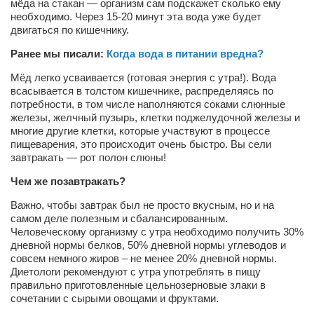
мёда на стакан — организм сам подскажет сколько ему
необходимо. Через 15-20 минут эта вода уже будет
Артём Мяус
двигаться по кишечнику.
Александра Сокол
Ранее мы писали:
Когда вода в питании вредна?
Барды
Мёд легко усваивается (готовая энергия с утра!). Вода
всасывается в толстом кишечнике, распределяясь по
Владимир Айзенберг
потребности, в том числе наполняются соками слюнные
Игорь Добровольский
железы, желчный пузырь, клетки поджелудочной железы и
многие другие клетки, которые участвуют в процессе
Ольга Козаченко
пищеварения, это происходит очень быстро. Вы сели
завтракать — рот полон слюны!
Оксана Скоробагатская
Чем же позавтракать?
Александра Скорук
Важно, чтобы завтрак был не просто вкусным, но и на
Евгений Полюхович
самом деле полезным и сбалансированным.
Ольга Чикина
Человеческому организму с утра необходимо получить 30%
дневной нормы белков, 50% дневной нормы углеводов и
Бизнес-партнёры
совсем немного жиров – не менее 20% дневной нормы.
Диетологи рекомендуют с утра употреблять в пищу
Здоровье
правильно приготовленные цельнозерновые злаки в
сочетании с сырыми овощами и фруктами.
Врач психиатр–нарколог Анплеев А.Б.