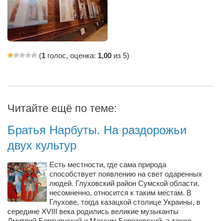
Туризм
«Траверс» — экипировочный центр
Журналисты
Александр Гвоздик
(
1
голос, оценка:
1,00
из 5)
Александр Кугук
Музыканты
Евгений Касьяненко
Читайте ещё по теме:
Сергей Коноз
Братья Нарбуты. На раздорожьи
Денис Федченко
двух культур
Звукорежиссёры
Alfom Studio
Есть местности, где сама природа
способствует появлению на свет одаренных
Guitarproduction Studio
людей. Глуховский район Сумской области,
несомненно, относится к таким местам. В
Писатели
Глухове, тогда казацкой столице Украины, в
середине XVIII века родились великие музыканты
Поэты
Дмитрий Бортнянский и Максим Березовский, а также