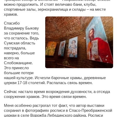
можно продолжить. И стоят величаво бани, клубы,
Артём Мяус
спортивные залы, зернохранилища и склады – на месте
храмов.
Александра Сокол
Спасибо
Барды
Владимиру Быкову
за сохранение того,
Владимир Айзенберг
что осталось. Ведь
Сумская область
Игорь Добровольский
пострадала,
Ольга Козаченко
наверно, больше
всего на
Оксана Скоробагатская
Слобожанщине.
Это принесло
Александра Скорук
большие потери
Евгений Полюхович
нашей культуре. Исчезли барочные храмы, деревянные
церкви 17-18 столетий. Распалась связь времен.
Ольга Чикина
Сейчас настало время возрождения духовности, а отсюда
Бизнес-партнёры
сооружения храмов. Это время связи времен.
Здоровье
Меня особенно растрогал тот факт, что автор выставки
сохранил в фотографиях росписи в Спасо-Преображенской
Врач психиатр–нарколог Анплеев А.Б.
церкви в селе Ворожба Лебединского района. Росписи