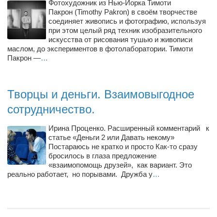
Конкурсы
Фотохудожник из Нью-Йорка Тимоти
Пакрон (Timothy Pakron) в своём творчестве
Фестиваль. Конкурс «Колибри» 2017
соединяет живопись и фотографию, используя
при этом целый ряд техник изобразительного
Конкурс «Колибри» 2016
искусства от рисования тушью и живописи
маслом, до экспериментов в фотолаборатории. Тимоти
Конкурс «Колибри» 2015
Пакрон —
…
Конкурс «Колибри» 2014
Литературный конкурс «Я люблю Украину»
Творцы и деньги. Взаимовыгодное
Конкурс «Колибри — детям!» 2014
сотрудничество.
Конкурс «Колибри» 2013
Ирина Проценко. Расширенный комментарий к
Интервью
статье «Деньги 2 или Давать некому»
Постараюсь не кратко и просто Как-то сразу
Афиша
бросилось в глаза предложение
«взаимопомощь друзей», как вариант. Это
Афиша Киев
реально работает, но порывами. Дружба у
…
Афиша Сумы
О нас