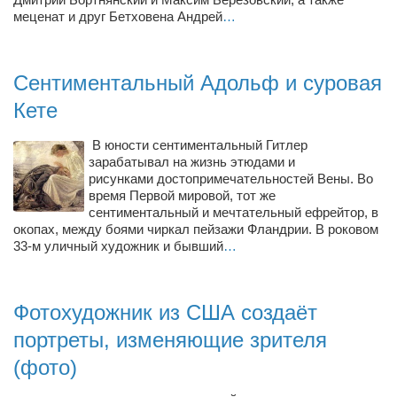
Режиссёры
меценат и друг Бетховена Андрей
…
Художники
Надія Белокур
Сентиментальный Адольф и суровая
Анна Гидора
Кете
Леонтий Костур
В юности сентиментальный Гитлер
Римма Миленкова
зарабатывал на жизнь этюдами и
рисунками достопримечательностей Вены. Во
Ирина Проценко
время Первой мировой, тот же
сентиментальный и мечтательный ефрейтор, в
Александр Садовский
окопах, между боями чиркал пейзажи Фландрии. В роковом
33-м уличный художник и бывший
…
Сергей Степанов
Анна Черненко
Марина Фенота
Фотохудожник из США создаёт
портреты, изменяющие зрителя
Гостиная
(фото)
Он и Она