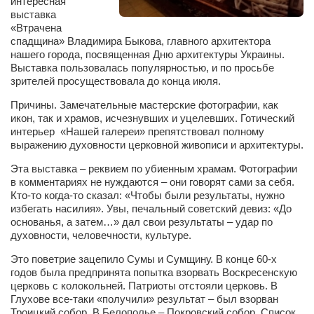
интересная
Сам себе доктор
выставка
«Втрачена
Активный отдых
спадщина» Владимира Быкова, главного архитектора
нашего города, посвященная Дню архитектуры Украины.
Курьезы
Выставка пользовалась популярностью, и по просьбе
Досье
зрителей просуществовала до конца июля.
Причины. Замечательные мастерские фотографии, как
Арт-менеджеры
икон, так и храмов, исчезнувших и уцелевших. Готический
Лариса Ильченко
интерьер «Нашей галереи» препятствовал полному
выражению духовности церковной живописи и архитектуры.
Орест Коваль
Эта выставка – реквием по убиенным храмам. Фотографии
Тамара Кубракова
в комментариях не нуждаются – они говорят сами за себя.
Кто-то когда-то сказал: «Чтобы были результаты, нужно
Елена Мельник
избегать насилия». Увы, печальный советский девиз: «До
Вера Паненко
основанья, а затем…» дал свои результаты – удар по
духовности, человечности, культуре.
Семён Салатенко
Это поветрие зацепило Сумы и Сумщину. В конце 60-х
Сергей Шепилов
годов была предпринята попытка взорвать Воскресенскую
церковь с колокольней. Патриоты отстояли церковь. В
Актёры
Глухове все-таки «получили» результат – был взорван
Троицкий собор. В Белополье – Покровский собор. Список
Валентин Бурый