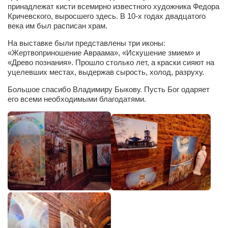
принадлежат кисти всемирно известного художника Федора
Косметологическое отделение КП Сумская
Кричевского, выросшего здесь. В 10-х годах двадцатого
городская клиническая больница №4
века им был расписан храм.
Оптика — Медтехника
На выставке были представлены три иконы:
Тенториум -центр независимых дистрибьюторов
«Жертвоприношение Авраама», «Искушение змием» и
«Древо познания». Прошло столько лет, а краски сияют на
уцелевших местах, выдержав сырость, холод, разруху.
Кафе, клубы, рестораны
Большое спасибо Владимиру Быкову. Пусть Бог одаряет
«Винегрет» — демократичный ресторан
его всеми необходимыми благодатями.
«ЧАЙ — КАВА» магазин — кафе
Магазины
«CYCLE GARAGE» — магазин велосипедов
«Книголюб» — супермаркет
Багетный двор
МАГАЗИН СТИХОВ НА ЗАКАЗ
«Павел» — магазин мужской одежды