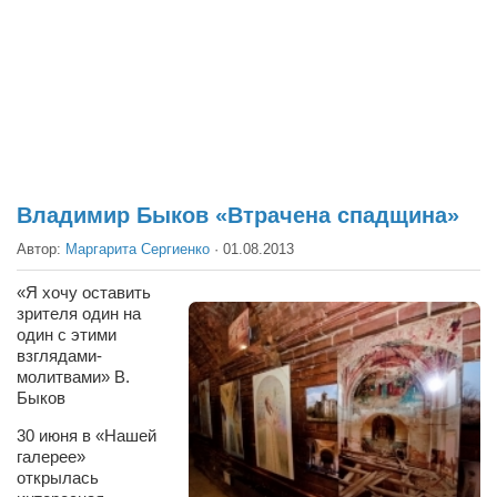
Театр
Архитектура
Кино
Техника
Общество
Факты
Владимир Быков «Втрачена спадщина»
Выборы
Автор:
Маргарита Сергиенко
·
01.08.2013
Деньги
«Я хочу оставить
зрителя один на
Традиции
один с этими
Опросы
взглядами-
молитвами» В.
Экология
Быков
Здоровье
30 июня в «Нашей
галерее»
Здоровый образ жизни
открылась