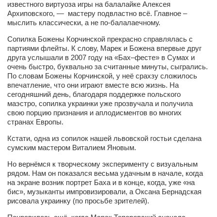
известного виртуоза игры на балалайке Алексея
Косметологическое отделение КП Сумская
Архиповского, — мастеру подвластно всё. Главное –
городская клиническая больница №4
мыслить классически, а не по-балалаечному.
Оптика — Медтехника
Сопилка Божены Корчинской прекрасно справлялась с
партиями флейты. К слову, Марек и Божена впервые друг
Тенториум -центр независимых дистрибьюторов
друга услышали в 2007 году на «Бах–фесте» в Сумах и
очень быстро, буквально за считанные минуты, сыгрались.
Кафе, клубы, рестораны
По словам Божены Корчинской, у неё срахзу сложилось
впечатление, что они играют вместе всю жизнь. На
«Винегрет» — демократичный ресторан
сегодняшний день, благодаря поддержке польского
маэстро, сопилка украинки уже прозвучала и получила
«ЧАЙ — КАВА» магазин — кафе
свою порцию признания и аплодисментов во многих
странах Европы.
Магазины
«CYCLE GARAGE» — магазин велосипедов
Кстати, одна из сопилок нашей львовской гостьи сделана
сумским мастером Виталием Яновым.
«Книголюб» — супермаркет
Но вернёмся к творческому эксперименту с визуальным
Багетный двор
рядом. Нам он показался весьма удачным в начале, когда
на экране возник портрет Баха и в конце, когда, уже «на
МАГАЗИН СТИХОВ НА ЗАКАЗ
бис», музыканты импровизировали, а Оксана Бернадская
рисовала украинку (по просьбе зрителей).
«Павел» — магазин мужской одежды