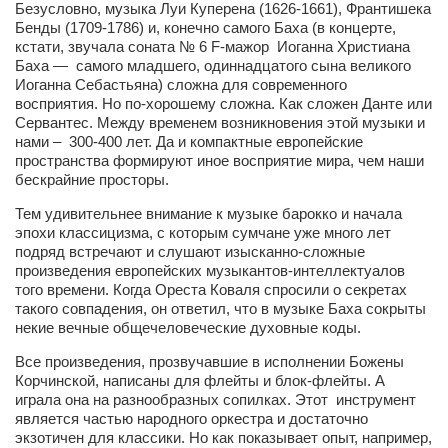
Безусловно, музыка Луи Куперена (1626-1661), Франтишека
Бенды (1709-1786) и, конечно самого Баха (в концерте,
Артём Мяус
кстати, звучала соната № 6 F-мажор Иоганна Христиана
Баха — самого младшего, одиннадцатого сына великого
Александра Сокол
Иоганна Себастьяна) сложна для современного
Барды
восприятия. Но по-хорошему сложна. Как сложен Данте или
Сервантес. Между временем возникновения этой музыки и
Владимир Айзенберг
нами – 300-400 лет. Да и компактные европейские
пространства формируют иное восприятие мира, чем наши
Игорь Добровольский
бескрайние просторы.
Ольга Козаченко
Тем удивительнее внимание к музыке барокко и начала
Оксана Скоробагатская
эпохи классицизма, с которым сумчане уже много лет
подряд встречают и слушают изысканно-сложные
Александра Скорук
произведения европейских музыкантов-интеллектуалов
того времени. Когда Ореста Коваля спросили о секретах
Евгений Полюхович
такого совпадения, он ответил, что в музыке Баха сокрыты
некие вечные общечеловеческие духовные коды.
Ольга Чикина
Все произведения, прозвучавшие в исполнении Божены
Бизнес-партнёры
Корчинской, написаны для флейты и блок-флейты. А
Здоровье
играла она на разнообразных сопилках. Этот инструмент
является частью народного оркестра и достаточно
Врач психиатр–нарколог Анплеев А.Б.
экзотичен для классики. Но как показывает опыт, например,