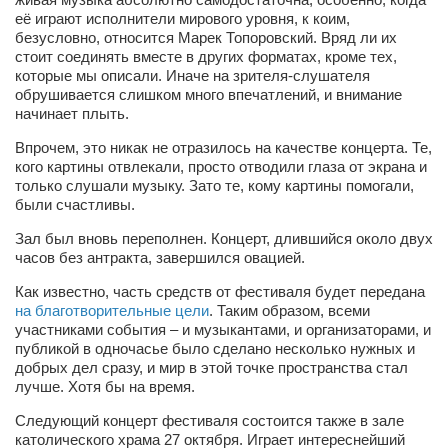
Режиссёры
её играют исполнители мирового уровня, к коим,
безусловно, относится Марек Топоровский. Вряд ли их
Художники
стоит соединять вместе в других форматах, кроме тех,
которые мы описали. Иначе на зрителя-слушателя
Надія Белокур
обрушивается слишком много впечатлений, и внимание
начинает плыть.
Анна Гидора
Впрочем, это никак не отразилось на качестве концерта. Те,
Леонтий Костур
кого картины отвлекали, просто отводили глаза от экрана и
Римма Миленкова
только слушали музыку. Зато те, кому картины помогали,
были счастливы.
Ирина Проценко
Зал был вновь переполнен. Концерт, длившийся около двух
Александр Садовский
часов без антракта, завершился овацией.
Сергей Степанов
Как известно, часть средств от фестиваля будет передана
на благотворительные цели
. Таким образом, всеми
Анна Черненко
участниками события – и музыкантами, и организаторами, и
Марина Фенота
публикой в одночасье было сделано несколько нужных и
добрых дел сразу, и мир в этой точке пространства стал
Гостиная
лучше. Хотя бы на время.
Он и Она
Следующий концерт фестиваля состоится также в зале
католического храма 27 октября. Играет интереснейший