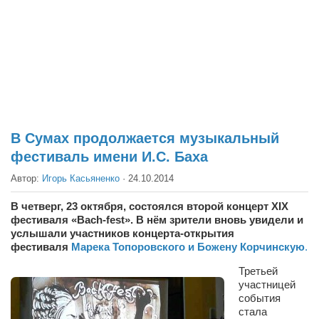
Театр
Архитектура
Кино
Техника
Общество
Факты
В Сумах продолжается музыкальный
фестиваль имени И.С. Баха
Выборы
Автор:
Игорь Касьяненко
·
24.10.2014
Деньги
Традиции
В четверг, 23 октября, состоялся второй концерт XIX
фестиваля «Bach-fest». В нём зрители вновь увидели и
Опросы
услышали участников концерта-открытия
фестиваля
Марека Топоровского и Божену Корчинскую
.
Экология
Третьей
Здоровье
участницей
события
Здоровый образ жизни
стала