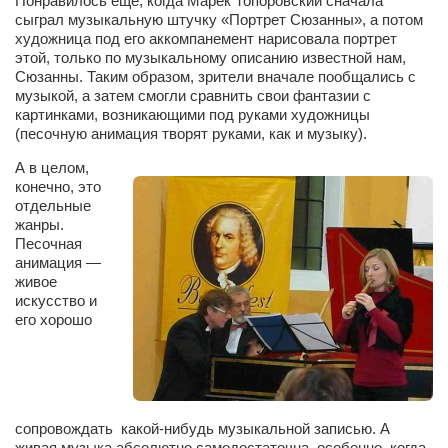
Понравилось ещё, когда Марек Топоровский сначала
Туризм
сыграл музыкальную штучку «Портрет Сюзанны», а потом
«Траверс» — экипировочный центр
художница под его аккомпанемент нарисовала портрет
этой, только по музыкальному описанию известной нам,
Журналисты
Сюзанны. Таким образом, зрители вначале пообщались с
музыкой, а затем смогли сравнить свои фантазии с
Александр Гвоздик
картинками, возникающими под руками художницы
(песочную анимация творят руками, как и музыку).
Александр Кугук
Музыканты
А в целом,
конечно, это
Евгений Касьяненко
отдельные
жанры.
Сергей Коноз
Песочная
анимация —
Денис Федченко
живое
Звукорежиссёры
искусство и
его хорошо
Alfom Studio
Guitarproduction Studio
Писатели
сопровождать какой-нибудь музыкальной записью. А
Поэты
живая музыка абсолютно самодостаточна, особенно, когда