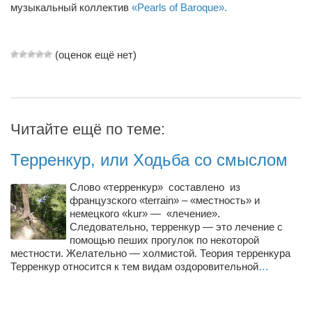
Конкурсы
музыкальный коллектив
«Pearls of Baroque».
Фестиваль. Конкурс «Колибри» 2017
Конкурс «Колибри» 2016
(оценок ещё нет)
Конкурс «Колибри» 2015
Конкурс «Колибри» 2014
Литературный конкурс «Я люблю Украину»
Читайте ещё по теме:
Конкурс «Колибри — детям!» 2014
Терренкур, или Ходьба со смыслом
Конкурс «Колибри» 2013
Слово «терренкур» составлено из
Интервью
французского «terrain» – «местность» и
немецкого «kur» — «лечение».
Афиша
Следовательно, терренкур — это лечение с
помощью пеших прогулок по некоторой
Афиша Киев
местности. Желательно — холмистой. Теория терренкура
Афиша Сумы
Терренкур относится к тем видам оздоровительной
…
О нас