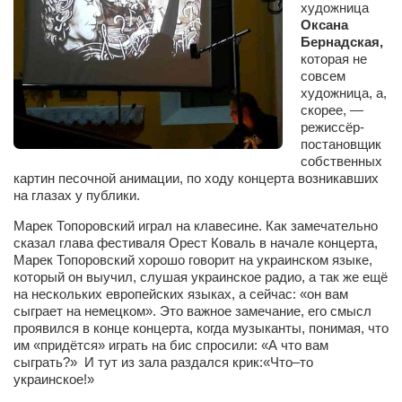
художница
Сам себе доктор
Оксана
Активный отдых
Бернадская,
которая не
Курьезы
совсем
художница, а,
Досье
скорее, —
режиссёр-
Арт-менеджеры
постановщик
собственных
Лариса Ильченко
картин песочной анимации, по ходу концерта возникавших
Орест Коваль
на глазах у публики.
Тамара Кубракова
Марек Топоровский играл на клавесине. Как замечательно
сказал глава фестиваля Орест Коваль в начале концерта,
Елена Мельник
Марек Топоровский хорошо говорит на украинском языке,
который он выучил, слушая украинское радио, а так же ещё
Вера Паненко
на нескольких европейских языках, а сейчас: «он вам
сыграет на немецком». Это важное замечание, его смысл
Семён Салатенко
проявился в конце концерта, когда музыканты, понимая, что
Сергей Шепилов
им «придётся» играть на бис спросили: «А что вам
сыграть?» И тут из зала раздался крик:«Что–то
Актёры
украинское!»
Валентин Бурый