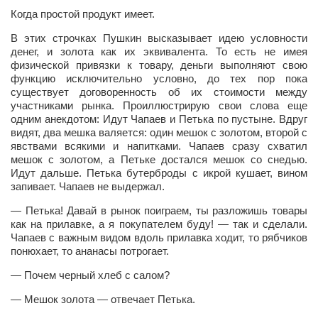
Режиссёры
Когда простой продукт имеет.
Художники
В этих строчках Пушкин высказывает идею условности
денег, и золота как их эквивалента. То есть не имея
Надія Белокур
физической привязки к товару, деньги выполняют свою
функцию исключительно условно, до тех пор пока
Анна Гидора
существует договоренность об их стоимости между
Леонтий Костур
участниками рынка. Проиллюстрирую свои слова еще
одним анекдотом: Идут Чапаев и Петька по пустыне. Вдруг
Римма Миленкова
видят, два мешка валяется: один мешок с золотом, второй с
явствами всякими и напитками. Чапаев сразу схватил
Ирина Проценко
мешок с золотом, а Петьке достался мешок со снедью.
Идут дальше. Петька бутерброды с икрой кушает, вином
Александр Садовский
запивает. Чапаев не выдержал.
Сергей Степанов
— Петька! Давай в рынок поиграем, ты разложишь товары
Анна Черненко
как на прилавке, а я покупателем буду! ­— так и сделали.
Чапаев с важным видом вдоль прилавка ходит, то рябчиков
Марина Фенота
понюхает, то ананасы потрогает.
Гостиная
— Почем черный хлеб с салом?
Он и Она
— Мешок золота — отвечает Петька.