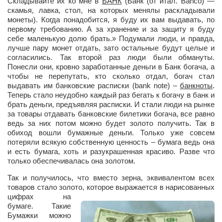
Складывайте их ко мне в
БАНК
(
Банк (от итал. Banco) —
скамья, лавка, стол, на которых менялы раскладывали
Артём Мяус
монеты)
. Когда понадобится, я буду их вам выдавать, по
первому требованию. А за хранение и за защиту я буду
Александра Сокол
себе маленькую долю брать.» Подумали люди, и правда,
лучше пару монет отдать, зато остальные будут целые и
Барды
согласились. Так второй раз люди были обмануты.
Владимир Айзенберг
Понесли они, кровно заработанные деньги в Банк богача, а
чтобы не перепутать, кто сколько отдал, богач стал
Игорь Добровольский
выдавать им банковские расписки (bank note) –
банкноты
.
Теперь стало неудобно каждый раз бегать к богачу в банк и
Ольга Козаченко
брать деньги, предъявляя расписки. И стали люди на рынке
за товары отдавать банковские билетики богача, все равно
Оксана Скоробагатская
ведь за них потом можно будет золото получить. Так в
Александра Скорук
обиход вошли бумажные деньги. Только уже совсем
потеряли всякую собственную ценность – бумага ведь она
Евгений Полюхович
и есть бумага, хоть и разукрашенная красиво. Разве что
только обеспечивалась она золотом.
Ольга Чикина
Так и получилось, что вместо зерна, эквивалентом всех
Бизнес-партнёры
товаров стало золото, которое выражается в нарисованных
Здоровье
цифрах на
бумаге. Такие
Врач психиатр–нарколог Анплеев А.Б.
Бумажки можно