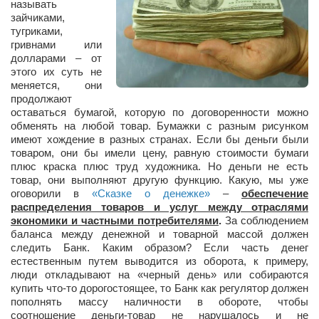
называть
Косметологическое отделение КП Сумская
зайчиками,
городская клиническая больница №4
тугриками,
гривнами или
Оптика — Медтехника
долларами – от
Тенториум -центр независимых дистрибьюторов
этого их суть не
меняется, они
продолжают
Кафе, клубы, рестораны
оставаться бумагой, которую по договоренности можно
обменять на любой товар. Бумажки с разным рисунком
«Винегрет» — демократичный ресторан
имеют хождение в разных странах. Если бы деньги были
товаром, они бы имели цену, равную стоимости бумаги
«ЧАЙ — КАВА» магазин — кафе
плюс краска плюс труд художника. Но деньги не есть
Магазины
товар, они выполняют другую функцию. Какую, мы уже
оговорили в
«Сказке о денежке»
–
обеспечение
«CYCLE GARAGE» — магазин велосипедов
распределения товаров и услуг между отраслями
экономики и частными потребителями
.
За соблюдением
«Книголюб» — супермаркет
баланса между денежной и товарной массой должен
следить Банк. Каким образом? Если часть денег
Багетный двор
естественным путем выводится из оборота, к примеру,
МАГАЗИН СТИХОВ НА ЗАКАЗ
люди откладывают на «черный день» или собираются
купить что-то дорогостоящее, то Банк как регулятор должен
«Павел» — магазин мужской одежды
пополнять массу наличности в обороте, чтобы
соотношение деньги-товар не нарушалось и не