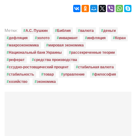
Метки:
А.С. Пушкин
Библия
валюта
деньги
дефляция
золото
инвариант
инфляция
Коран
макроэкономика
мировая экономика
Национальный банк Украины
рассекреченные теории
реферат
средства производства
ссудно-ростовщический процент
стабильная валюта
стабильность
товар
управление
философия
хозяйство
экономика