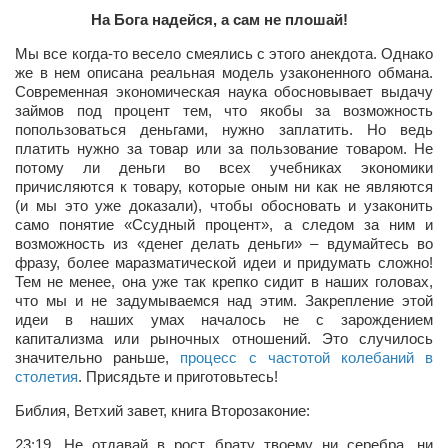
На Бога надейся, а сам не плошай!
Мы все когда-то весело смеялись с этого анекдота. Однако
же в нем описана реальная модель узаконенного обмана.
Современная экономическая наука обосновывает выдачу
займов под процент тем, что якобы за возможность
попользоваться деньгами, нужно заплатить. Но ведь
платить нужно за товар или за пользование товаром. Не
потому ли деньги во всех учебниках экономики
причисляются к товару, которые оным ни как не являются
(и мы это уже доказали), чтобы обосновать и узаконить
само понятие «Ссудный процент», а следом за ним и
возможность из «денег делать деньги» – вдумайтесь во
фразу, более маразматической идеи и придумать сложно!
Тем не менее, она уже так крепко сидит в наших головах,
что мы и не задумываемся над этим. Закрепление этой
идеи в наших умах началось не с зарождением
капитализма или рыночных отношений. Это случилось
значительно раньше,
процесс с частотой колебаний в
столетия
. Присядьте и приготовьтесь!
Библия, Ветхий завет, книга Второзаконие:
23:19. Не отдавай в рост брату твоему ни серебра, ни