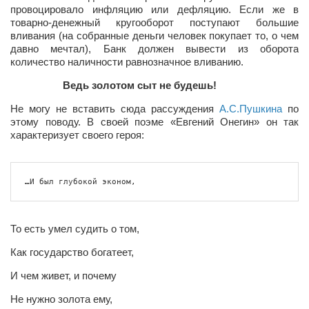
Туризм
провоцировало инфляцию или дефляцию. Если же в
товарно-денежный кругооборот поступают большие
«Траверс» — экипировочный центр
вливания (на собранные деньги человек покупает то, о чем
Журналисты
давно мечтал), Банк должен вывести из оборота
количество наличности равнозначное вливанию.
Александр Гвоздик
Ведь золотом сыт не будешь!
Александр Кугук
Не могу не вставить сюда рассуждения
А.С.Пушкина
по
Музыканты
этому поводу. В своей поэме «Евгений Онегин» он так
характеризует своего героя:
Евгений Касьяненко
Сергей Коноз
…
И был глубокой эконом,
Денис Федченко
Звукорежиссёры
То есть умел судить о том,
Alfom Studio
Guitarproduction Studio
Как государство богатеет,
Писатели
И чем живет, и почему
Поэты
Не нужно золота ему,