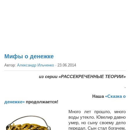
Театр
Архитектура
Кино
Техника
Общество
Факты
Мифы о денежке
Выборы
Автор:
Александр Ильченко
·
23.06.2014
Деньги
из серии «РАССЕКРЕЧЕННЫЕ ТЕОРИИ»
Традиции
.
Опросы
Наша
«Сказка о
денежке»
продолжается!
Экология
Много лет прошло, много
Здоровье
воды утекло. Ювелир давно
умер, но сыну своему дело
Здоровый образ жизни
передал. Сын стал богачем,