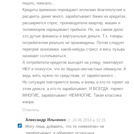
пошло, поехало…
Кредиты временно порождают иллюзию благополучия и
расцвета- денег много, зарабатывают банки на кредитах,
расширяется спрос, производители квартир, машин и
телевизоров наращивают прибыли. Но, на самом деле-
это дутые финансы и виртуальные деньги. Т.к. товары
потребителем реально не произведены. Потом следует
перегрев экономики, какой-нибудь стресс и весь пузырь
начинает схлопываться.
А потребители кредитов выходят на улицу, пикетируют
НБУ и плачутся, что их бедных-несчастных обманули. А
ведь жить нужно по средствам, от заработанного…
Но ситуация повторяется вновь и вновь и кто-то теряет на
этом деньги, а кто-то зарабатывает. И ВСЕГДА -теряют
МНОГИЕ, зарабатывают -НЕМНОГИЕ. Такая классика
жанра.
Ответить
Александр Ильченко
24.06.2014 в 12:15
Могу лишь добавить, что те «немногие» не
зарабатывают, а оббирают остальных.