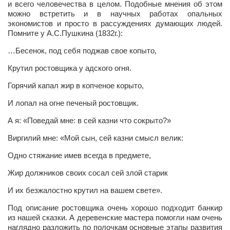
и всего человечества в целом. Подобные мнения об этом
можно встретить и в научных работах опальных
экономистов и просто в рассуждениях думающих людей.
Помните у А.С.Пушкина (1832г.):
…Бесенок, под себя поджав свое копыто,
Крутил ростовщика у адского огня.
Горячий капал жир в копченое корыто,
И лопал на огне печеный ростовщик.
А я: «Поведай мне: в сей казни что сокрыто?»
Виргилий мне: «Мой сын, сей казни смысл велик:
Одно стяжание имев всегда в предмете,
Жир должников своих сосал сей злой старик
И их безжалостно крутил на вашем свете».
Под описание ростовщика очень хорошо подходит банкир
из нашей сказки. А деревенские мастера помогли нам очень
наглядно разложить по полочкам основные этапы развития