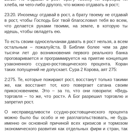
хлеба, ни чего-либо другого, что можно отдавать в рост;
23:20.
Иноземцу отдавай в рост, а брату твоему не отдавай
в рост, чтобы Господь Бог твой благословил тебя во всем,
что делается руками твоими, на земле, в которую ты
идешь, чтобы овладеть ею.
То есть своим односельчанам давать в рост нельзя, а всем
остальным – пожалуйста. В Библии более чем за две
тысячи лет до возникновения первого реального банка
проговаривается и программируется на приятие концепция
узаконенного ссудно-ростовщического процента. Коран
таких попущений не допускает. Сура 2 Корова, аят 275:
2:275. Те, которые пожирают рост, восстанут только такими
же, как восстанет тот, кого повергает сатана своим
прикосновением. Это – за то, что они говорили: «Ведь
торговля – то же, что рост». А Бог разрешил торговлю и
запретил рост.
О несправедливости ссудно-ростовщического процента
можно было бы особо и не разглагольствовать, не будь
именно он основной причиной всех кризисов и тормозом
экономического развития как отдельных фирм и стран, так