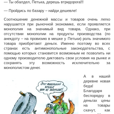
Конкурсы
— Ты обалдел, Петька, дерешь втридорога!!!
— Пройдись по базару – найди дешевле!
Фестиваль. Конкурс «Колибри» 2017
Конкурс «Колибри» 2016
Соотношение денежной массы и товаров очень легко
нарушается при рыночной экономике, если проявляется
Конкурс «Колибри» 2015
монополия на значимый вид товара. Однако, при
отсутствии монополии на продукты производства (по
Конкурс «Колибри» 2014
анекдоту – на провизию в мешке у Петьки) роль значимого
товара приобретают деньги. Именно поэтому во всех
Литературный конкурс «Я люблю Украину»
странах есть антимонопольные законодательства, с
Конкурс «Колибри — детям!» 2014
помощью которых становится возможным не позволить ни
одному производителю диктовать свои условия на рынке и
Конкурс «Колибри» 2013
сохранять эту возможность исключительно за
монополистом денег.
Интервью
А в нашей
Афиша
деревне новая
беда!
Афиша Киев
Благодаря
беспорядку в
Афиша Сумы
деньгах цены
О нас
на товары
скачут, как