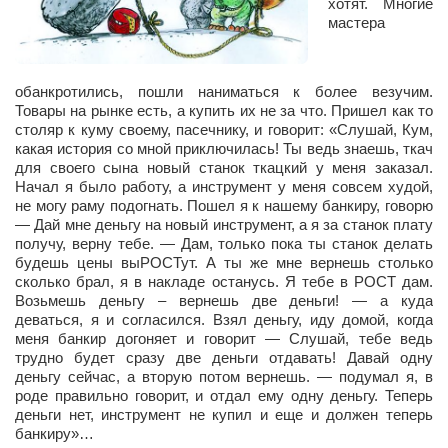
хотят. Многие
мастера
обанкротились, пошли наниматься к более везучим.
Товары на рынке есть, а купить их не за что. Пришел как то
столяр к куму своему, пасечнику, и говорит: «Слушай, Кум,
какая история со мной приключилась! Ты ведь знаешь, ткач
для своего сына новый станок ткацкий у меня заказал.
Начал я было работу, а инструмент у меня совсем худой,
не могу раму подогнать. Пошел я к нашему банкиру, говорю
— Дай мне деньгу на новый инструмент, а я за станок плату
получу, верну тебе. — Дам, только пока ты станок делать
будешь цены выРОСТут. А ты же мне вернешь столько
сколько брал, я в накладе останусь. Я тебе в РОСТ дам.
Возьмешь деньгу – вернешь две деньги! — а куда
деваться, я и согласился. Взял деньгу, иду домой, когда
меня банкир догоняет и говорит — Слушай, тебе ведь
трудно будет сразу две деньги отдавать! Давай одну
деньгу сейчас, а вторую потом вернешь. — подумал я, в
роде правильно говорит, и отдал ему одну деньгу. Теперь
деньги нет, инструмент не купил и еще и должен теперь
банкиру»…