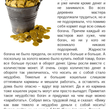
Сам себе доктор
и уже ничем кроме денег и
не занимался. Во всех
Активный отдых
деревнях мастера
продолжали трудиться, но и
Курьезы
не подозревали, что помимо
себя кормят еще всю семью
Досье
богача. Причем каждый из
мастеров жил хуже, чем
Арт-менеджеры
богач, но ни у кого не
Лариса Ильченко
возникало никаких
подозрений. Жадности
Орест Коваль
богача не было предела, он хотел все больше и больше. А
поскольку за золото можно было купить любой товар, богач
Тамара Кубракова
все больше пускал в оборот денег. Цены росли вместе с
количеством монет. И очень скоро количество денег в
Елена Мельник
обороте так увеличилось, что носить их с собой стало
Вера Паненко
неудобно. Тяжелые и большие кошельки слишком
оттягивали карманы и мешали работать, а оставлять их
Семён Салатенко
дома было опасно – вдруг вор залезет. Да и из кармана
тоже кошелек украсть могут или просто выпадет. Приметил
Сергей Шепилов
такое неудобство богач и придумал на чем еще можно
«заработать». Собрал весь трудовой люд и сказал: «Вижу
Актёры
как вам тяжело и неудобно деньги с собой носить!
Валентин Бурый