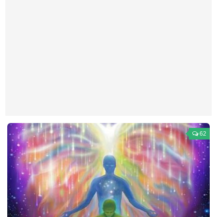
Театр
Архитектура
Кино
Техника
Общество
Факты
Выборы
Деньги
62
Традиции
Опросы
Экология
Здоровье
Здоровый образ жизни