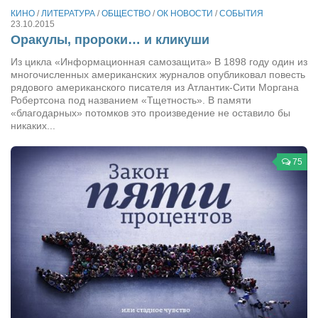
Туризм
КИНО
/
ЛИТЕРАТУРА
/
ОБЩЕСТВО
/
ОК НОВОСТИ
/
СОБЫТИЯ
«Траверс» — экипировочный центр
23.10.2015
Оракулы, пророки… и кликуши
Журналисты
Из цикла «Информационная самозащита» В 1898 году один из
Александр Гвоздик
многочисленных американских журналов опубликовал повесть
рядового американского писателя из Атлантик-Сити Моргана
Александр Кугук
Робертсона под названием «Тщетность». В памяти
«благодарных» потомков это произведение не оставило бы
Музыканты
никаких...
Евгений Касьяненко
75
Сергей Коноз
Денис Федченко
Звукорежиссёры
Alfom Studio
Guitarproduction Studio
Писатели
Поэты