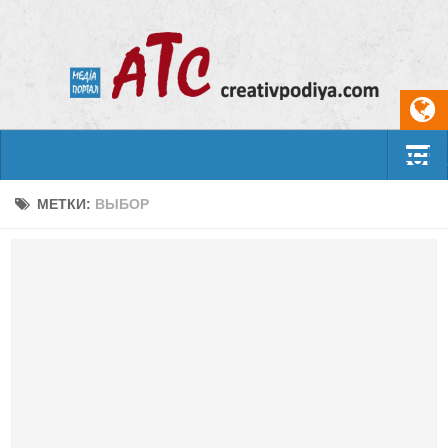
Select
События
МЕТКИ:
ВЫБОР
Арт-креатив
Музыка
Живопись
Литература
Поэзия
Проза
Фотоискусство