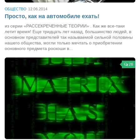
Конкурсы
ОБЩЕСТВО
12.06.2014
Фестиваль. Конкурс «Колибри» 2017
Просто, как на автомобиле ехать!
Конкурс «Колибри» 2016
из серии «РАССЕКРЕЧЕННЫЕ ТЕОРИИ» . Как же все-таки
летит время! Еще тридцать лет назад, большинство людей, в
Конкурс «Колибри» 2015
основном представителей так называемой сильной половины
нашего общества, могли только мечтать о приобретении
Конкурс «Колибри» 2014
основного предмета роскоши в...
Литературный конкурс «Я люблю Украину»
Конкурс «Колибри — детям!» 2014
26
Конкурс «Колибри» 2013
Интервью
Афиша
Афиша Киев
Афиша Сумы
О нас