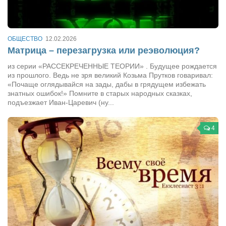
Артём Мяус
Александра Сокол
ОБЩЕСТВО
12.02.2026
Матрица – перезагрузка или реэволюция?
Барды
из серии «РАССЕКРЕЧЕННЫЕ ТЕОРИИ» . Будущее рождается
Владимир Айзенберг
из прошлого. Ведь не зря великий Козьма Прутков говаривал:
Игорь Добровольский
«Почаще оглядывайся на зады, дабы в грядущем избежать
знатных ошибок!» Помните в старых народных сказках,
Ольга Козаченко
подъезжает Иван-Царевич (ну...
Оксана Скоробагатская
4
Александра Скорук
Евгений Полюхович
Ольга Чикина
Бизнес-партнёры
Здоровье
Врач психиатр–нарколог Анплеев А.Б.