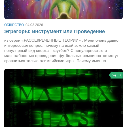
Сам себе доктор
Активный отдых
Курьезы
ОБЩЕСТВО
04.03.2026
Эгрегоры: инструмент или Проведение
Досье
из серии «РАССЕКРЕЧЕННЫЕ ТЕОРИИ» . Меня очень давно
Арт-менеджеры
интересовал вопрос: почему на всей земле самый
популярный вид спорта – футбол? С популярностью и
Лариса Ильченко
масштабностью проведения футбольных чемпионатов могут
сравниться только олимпийские игры. Почему именно...
Орест Коваль
Тамара Кубракова
13
Елена Мельник
Вера Паненко
Семён Салатенко
Сергей Шепилов
Актёры
Валентин Бурый