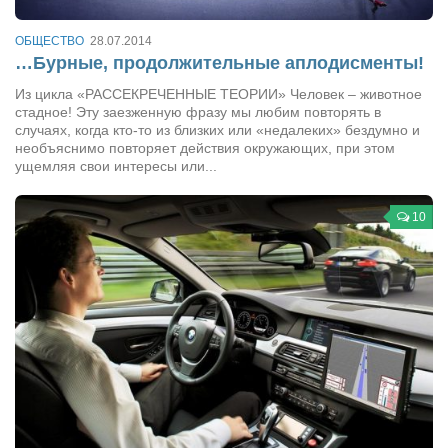
Режиссёры
ОБЩЕСТВО
28.07.2014
Художники
…Бурные, продолжительные аплодисменты!
Надія Белокур
Из цикла «РАССЕКРЕЧЕННЫЕ ТЕОРИИ» Человек – животное
стадное! Эту заезженную фразу мы любим повторять в
Анна Гидора
случаях, когда кто-то из близких или «недалеких» бездумно и
Леонтий Костур
необъяснимо повторяет действия окружающих, при этом
ущемляя свои интересы или...
Римма Миленкова
Ирина Проценко
10
Александр Садовский
Сергей Степанов
Анна Черненко
Марина Фенота
Гостиная
Он и Она