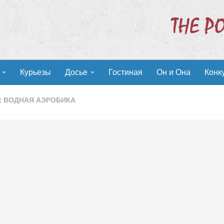
Курьезы
Досье
Гостиная
Он и Она
Конк
:
ВОДНАЯ АЭРОБИКА