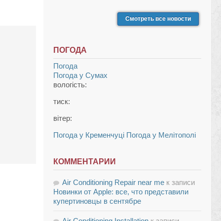
Смотреть все новости
ПОГОДА
Погода
Погода у
Сумах
вологість:
тиск:
вітер:
Погода у Кременчуці
Погода у Мелітополі
КОММЕНТАРИИ
Air Conditioning Repair near me
к записи
Новинки от Apple: все, что представили
купертиновцы в сентябре
Air Conditioning Installation
к записи