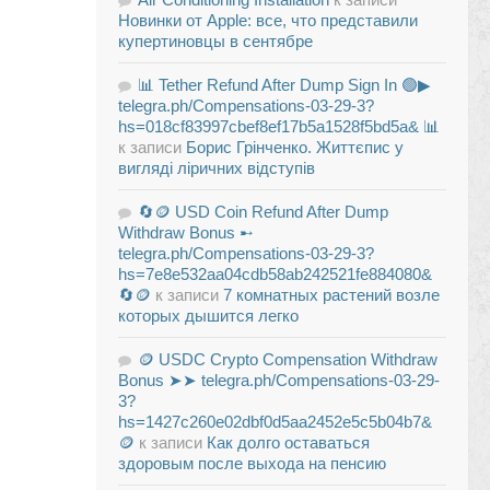
Новинки от Apple: все, что представили
купертиновцы в сентябре
📊 Tether Refund After Dump Sign In 🟢▶
telegra.ph/Compensations-03-29-3?
hs=018cf83997cbef8ef17b5a1528f5bd5a& 📊
к записи
Борис Грінченко. Життєпис у
вигляді ліричних відступів
🔄🪙 USD Coin Refund After Dump
Withdraw Bonus ➸
telegra.ph/Compensations-03-29-3?
hs=7e8e532aa04cdb58ab242521fe884080&
🔄🪙
к записи
7 комнатных растений возле
которых дышится легко
🪙 USDC Crypto Compensation Withdraw
Bonus ➤➤ telegra.ph/Compensations-03-29-
3?
hs=1427c260e02dbf0d5aa2452e5c5b04b7&
🪙
к записи
Как долго оставаться
здоровым после выхода на пенсию