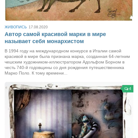
Сам себе доктор
Активный отдых
Курьезы
ЖИВОПИСЬ
17.08.2020
Автор самой красивой марки в мире
Досье
называет себя монархистом
Арт-менеджеры
В 1994 году на международном конкурсе в Италии самой
красивой в мире была признана марка, созданная 64-летним
Лариса Ильченко
чешским художником-иллюстратором Адольфом Борном в
Орест Коваль
честь 740-й годовщины со дня рождения путешественника
Марко Поло. К тому времени...
Тамара Кубракова
Елена Мельник
4
Вера Паненко
Семён Салатенко
Сергей Шепилов
Актёры
Валентин Бурый