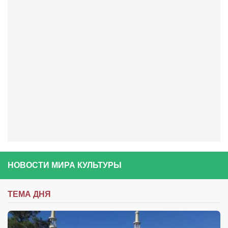
Косметологическое отделение КП Сумская
городская клиническая больница №4
Оптика — Медтехника
Тенториум -центр независимых дистрибьюторов
Кафе, клубы, рестораны
«Винегрет» — демократичный ресторан
«ЧАЙ — КАВА» магазин — кафе
Магазины
«CYCLE GARAGE» — магазин велосипедов
«Книголюб» — супермаркет
НОВОСТИ МИРА КУЛЬТУРЫ
Багетный двор
ТЕМА ДНЯ
МАГАЗИН СТИХОВ НА ЗАКАЗ
«Павел» — магазин мужской одежды