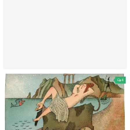
Театр
Архитектура
Кино
Техника
Общество
Факты
Выборы
Деньги
4
Традиции
Опросы
Экология
Здоровье
Здоровый образ жизни