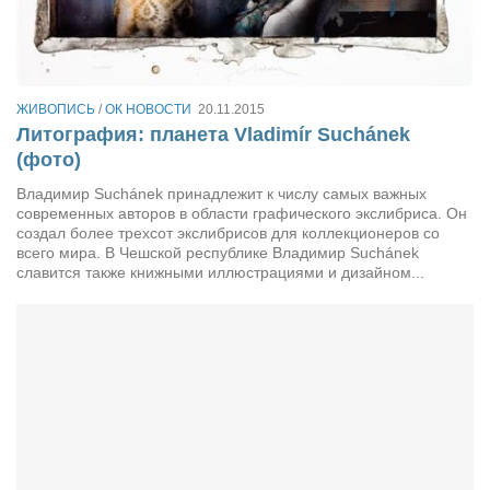
Артём Мяус
Александра Сокол
Барды
ЖИВОПИСЬ
/
ОК НОВОСТИ
20.11.2015
Литография: планета Vladimír Suchánek
Владимир Айзенберг
(фото)
Игорь Добровольский
Владимир Suchánek принадлежит к числу самых важных
современных авторов в области графического экслибриса. Он
Ольга Козаченко
создал более трехсот экслибрисов для коллекционеров со
Оксана Скоробагатская
всего мира. В Чешской республике Владимир Suchánek
славится также книжными иллюстрациями и дизайном...
Александра Скорук
Евгений Полюхович
Ольга Чикина
Бизнес-партнёры
Здоровье
Врач психиатр–нарколог Анплеев А.Б.