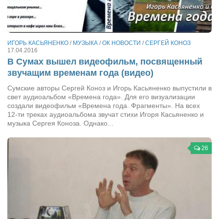
Сам себе доктор
Активный отдых
Курьезы
ИГОРЬ КАСЬЯНЕНКО
/
МУЗЫКА
/
ОК НОВОСТИ
/
СЕРГЕЙ КОНОЗ
17.04.2016
Досье
В Сумах вышел видеофильм, посвященный
звучащим временам года (видео)
Арт-менеджеры
Сумские авторы Сергей Коноз и Игорь Касьяненко выпустили в
Лариса Ильченко
свет аудиоальбом «Времена года». Для его визуализации
создали видеофильм «Времена года. Фрагменты». На всех
Орест Коваль
12-ти треках аудиоальбома звучат стихи Игоря Касьяненко и
Тамара Кубракова
музыка Сергея Коноза. Однако...
Елена Мельник
26
Вера Паненко
Семён Салатенко
Сергей Шепилов
Актёры
Валентин Бурый