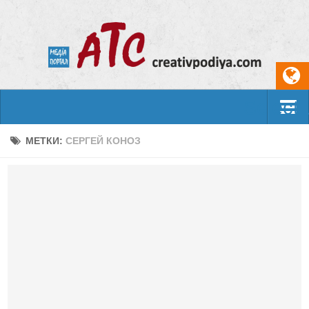
Select
События
МЕТКИ:
СЕРГЕЙ КОНОЗ
Арт-креатив
Музыка
Живопись
Литература
Поэзия
Проза
Фотоискусство