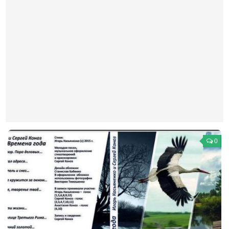
Театр
Архитектура
Кино
Техника
Общество
Факты
Выборы
Деньги
0
Традиции
Опросы
Экология
Здоровье
Здоровый образ жизни