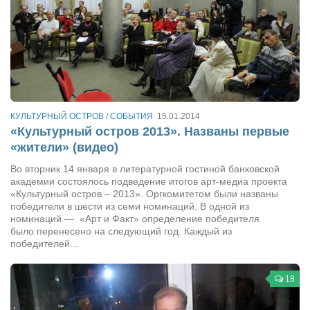
Режиссёры
Художники
Надія Белокур
Анна Гидора
Леонтий Костур
КУЛЬТУРНЫЙ ОСТРОВ
/
СОБЫТИЯ
15.01.2014
Римма Миленкова
«Культурный остров 2013». Названы первые
«жители» (видео)
Ирина Проценко
Во вторник 14 января в литературной гостиной банковской
Александр Садовский
академии состоялось подведение итогов арт-медиа проекта
Сергей Степанов
«Культурный остров – 2013». Оргкомитетом были названы
победители в шести из семи номинаций. В одной из
Анна Черненко
номинаций — «Арт и Факт» определение победителя
было перенесено на следующий год. Каждый из
Марина Фенота
победителей...
Гостиная
18
Он и Она