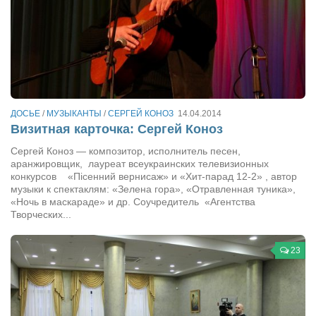
Туризм
«Траверс» — экипировочный центр
Журналисты
Александр Гвоздик
Александр Кугук
ДОСЬЕ
/
МУЗЫКАНТЫ
/
СЕРГЕЙ КОНОЗ
14.04.2014
Музыканты
Визитная карточка: Сергей Коноз
Евгений Касьяненко
Сергей Коноз — композитор, исполнитель песен,
Сергей Коноз
аранжировщик, лауреат всеукраинских телевизионных
конкурсов «Пісенний вернисаж» и «Хит-парад 12-2» , автор
Денис Федченко
музыки к спектаклям: «Зелена гора», «Отравленная туника»,
«Ночь в маскараде» и др. Соучредитель «Агентства
Звукорежиссёры
Творческих...
Alfom Studio
23
Guitarproduction Studio
Писатели
Поэты