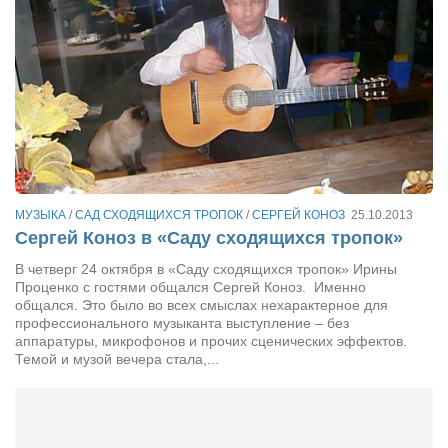
Конкурсы
Фестиваль. Конкурс «Колибри» 2017
Конкурс «Колибри» 2016
Конкурс «Колибри» 2015
Конкурс «Колибри» 2014
Литературный конкурс «Я люблю Украину»
Конкурс «Колибри — детям!» 2014
МУЗЫКА
/
САД СХОДЯЩИХСЯ ТРОПОК
/
СЕРГЕЙ КОНОЗ
25.10.2013
Сергей Коноз в «Саду сходящихся тропок»
Конкурс «Колибри» 2013
В четверг 24 октября в «Саду сходящихся тропок» Ирины
Интервью
Проценко с гостями общался Сергей Коноз. Именно
общался. Это было во всех смыслах нехарактерное для
Афиша
профессионального музыканта выступление – без
аппаратуры, микрофонов и прочих сценических эффектов.
Афиша Киев
Темой и музой вечера стала,...
Афиша Сумы
О нас