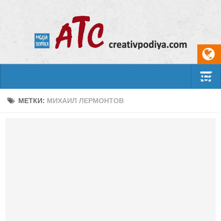
Select
События
МЕТКИ:
МИХАИЛ ЛЕРМОНТОВ
Арт-креатив
Музыка
Живопись
Литература
Поэзия
Проза
Фотоискусство