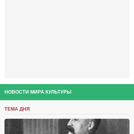
Артём Мяус
Александра Сокол
Барды
Владимир Айзенберг
Игорь Добровольский
Ольга Козаченко
Оксана Скоробагатская
Александра Скорук
Евгений Полюхович
НОВОСТИ МИРА КУЛЬТУРЫ
Ольга Чикина
Бизнес-партнёры
ТЕМА ДНЯ
Здоровье
Врач психиатр–нарколог Анплеев А.Б.