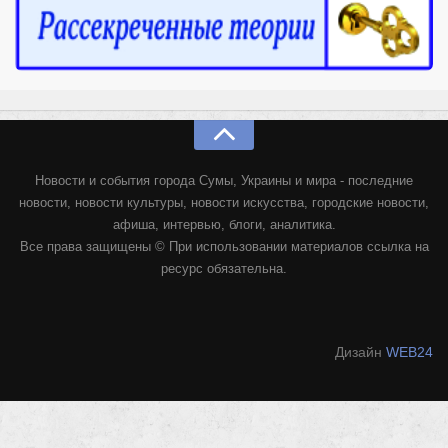
Конкурсы
Фестиваль. Конкурс «Колибри» 2017
Конкурс «Колибри» 2016
Конкурс «Колибри» 2015
Конкурс «Колибри» 2014
Литературный конкурс «Я люблю Украину»
Новости и события города Сумы, Украины и мира - последние
новости, новости культуры, новости искусства, городские новости,
Конкурс «Колибри — детям!» 2014
афиша, интервью, блоги, аналитика.
Конкурс «Колибри» 2013
Все права защищены © При использовании материалов ссылка на
ресурс обязательна.
Интервью
Афиша
Афиша Киев
Дизайн
WEB24
Афиша Сумы
О нас