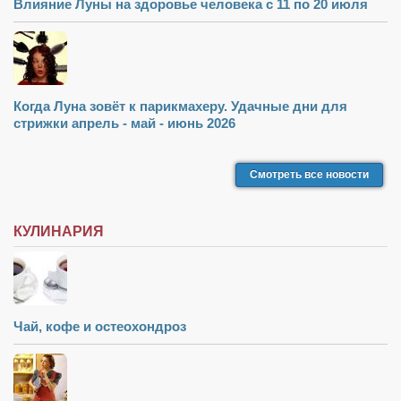
Туризм
Влияние Луны на здоровье человека с 11 по 20 июля
«Траверс» — экипировочный центр
Журналисты
Александр Гвоздик
Когда Луна зовёт к парикмахеру. Удачные дни для
Александр Кугук
стрижки апрель - май - июнь 2026
Музыканты
Смотреть все новости
Евгений Касьяненко
Сергей Коноз
КУЛИНАРИЯ
Денис Федченко
Звукорежиссёры
Alfom Studio
Guitarproduction Studio
Чай, кофе и остеохондроз
Писатели
Поэты