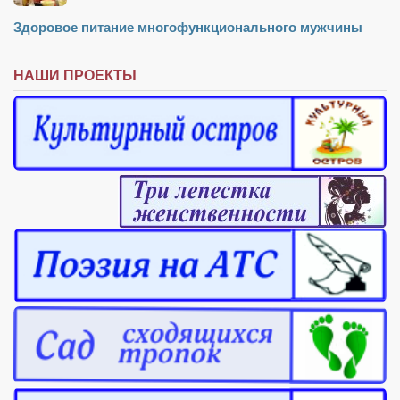
Режиссёры
Здоровое питание многофункционального мужчины
Художники
Надія Белокур
НАШИ ПРОЕКТЫ
Анна Гидора
Леонтий Костур
Римма Миленкова
Ирина Проценко
Александр Садовский
Сергей Степанов
Анна Черненко
Марина Фенота
Гостиная
Он и Она