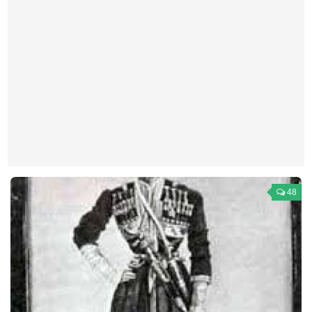
Театр
Архитектура
Кино
Техника
Общество
Факты
Выборы
Деньги
48
Традиции
Опросы
Экология
Здоровье
Здоровый образ жизни