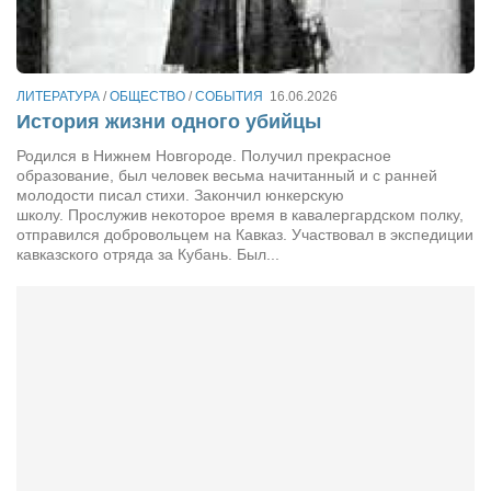
Сам себе доктор
Активный отдых
Курьезы
ЛИТЕРАТУРА
/
ОБЩЕСТВО
/
СОБЫТИЯ
16.06.2026
История жизни одного убийцы
Досье
Родился в Нижнем Новгороде. Получил прекрасное
Арт-менеджеры
образование, был человек весьма начитанный и с ранней
молодости писал стихи. Закончил юнкерскую
Лариса Ильченко
школу. Прослужив некоторое время в кавалергардском полку,
отправился добровольцем на Кавказ. Участвовал в экспедиции
Орест Коваль
кавказского отряда за Кубань. Был...
Тамара Кубракова
Елена Мельник
Вера Паненко
Семён Салатенко
Сергей Шепилов
Актёры
Валентин Бурый