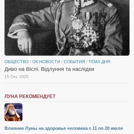
Туризм
«Траверс» — экипировочный центр
Журналисты
Александр Гвоздик
Александр Кугук
Музыканты
Евгений Касьяненко
ОБЩЕСТВО
/
ОК НОВОСТИ
/
СОБЫТИЯ
/
ТЕМА ДНЯ
Диво на Віслі. Відлуння та наслідки
Сергей Коноз
15 Окт, 2025
Денис Федченко
Звукорежиссёры
ЛУНА РЕКОМЕНДУЕТ
Alfom Studio
Guitarproduction Studio
Писатели
Влияние Луны на здоровье человека с 11 по 20 июля
Поэты