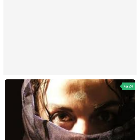
Театр
Архитектура
Кино
Техника
Общество
Факты
Выборы
Деньги
24
Традиции
Опросы
Экология
Здоровье
Здоровый образ жизни