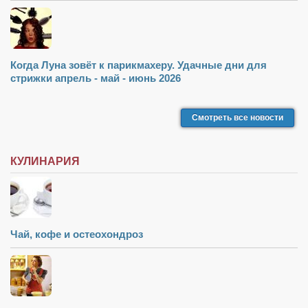
Режиссёры
Художники
Надія Белокур
Когда Луна зовёт к парикмахеру. Удачные дни для
стрижки апрель - май - июнь 2026
Анна Гидора
Леонтий Костур
Смотреть все новости
Римма Миленкова
Ирина Проценко
КУЛИНАРИЯ
Александр Садовский
Сергей Степанов
Анна Черненко
Чай, кофе и остеохондроз
Марина Фенота
Гостиная
Он и Она