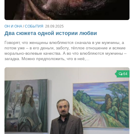
Сам себе доктор
Активный отдых
Курьезы
ОН И ОНА
/
СОБЫТИЯ
28.09.2025
Два сюжета одной истории любви
Досье
Говорят, что женщины влюбляются сначала в ум мужчины, а
Арт-менеджеры
потом уже – в его деньги, заботу, тёплое отношение и всякие
морально-волевые качества. А во что влюбляются мужчины –
Лариса Ильченко
загадка. Можно предположить, что в неё,...
Орест Коваль
64
Тамара Кубракова
Елена Мельник
Вера Паненко
Семён Салатенко
Сергей Шепилов
Актёры
Валентин Бурый