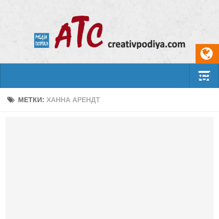
Select
События
МЕТКИ:
ХАННА АРЕНДТ
Арт-креатив
Музыка
Живопись
Литература
Поэзия
Проза
Фотоискусство