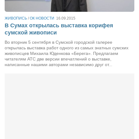
Артём Мяус
ЖИВОПИСЬ
/
ОК НОВОСТИ
16.09.2015
Александра Сокол
В Сумах открылась выставка корифея
Барды
сумской живописи
Владимир Айзенберг
Во вторник 5 сентября в Сумской городской галерее
открылась выставка работ одного из самых знатных сумских
Игорь Добровольский
живописцев Михаила Юденкова «Берега». Предлагаем
читателям АТС две версии впечатлений о выставке,
Ольга Козаченко
написанные нашими авторами независимо друг от...
Оксана Скоробагатская
Александра Скорук
Евгений Полюхович
Ольга Чикина
Бизнес-партнёры
Здоровье
Врач психиатр–нарколог Анплеев А.Б.