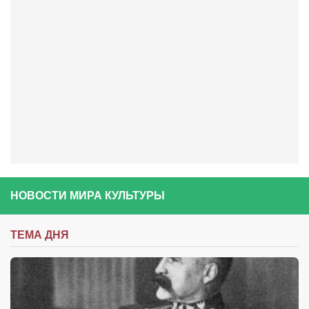
Косметологическое отделение КП Сумская
городская клиническая больница №4
Оптика — Медтехника
Тенториум -центр независимых дистрибьюторов
Кафе, клубы, рестораны
«Винегрет» — демократичный ресторан
«ЧАЙ — КАВА» магазин — кафе
Магазины
НОВОСТИ МИРА КУЛЬТУРЫ
«CYCLE GARAGE» — магазин велосипедов
«Книголюб» — супермаркет
ТЕМА ДНЯ
Багетный двор
МАГАЗИН СТИХОВ НА ЗАКАЗ
«Павел» — магазин мужской одежды