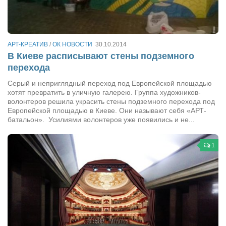
Сам себе доктор
Активный отдых
Курьезы
АРТ-КРЕАТИВ
/
ОК НОВОСТИ
30.10.2014
В Киеве расписывают стены подземного
Досье
перехода
Арт-менеджеры
Серый и неприглядный переход под Европейской площадью
хотят превратить в уличную галерею. Группа художников-
Лариса Ильченко
волонтеров решила украсить стены подземного перехода под
Орест Коваль
Европейской площадью в Киеве. Они называют себя «АРТ-
батальон». Усилиями волонтеров уже появились и не...
Тамара Кубракова
Елена Мельник
1
Вера Паненко
Семён Салатенко
Сергей Шепилов
Актёры
Валентин Бурый