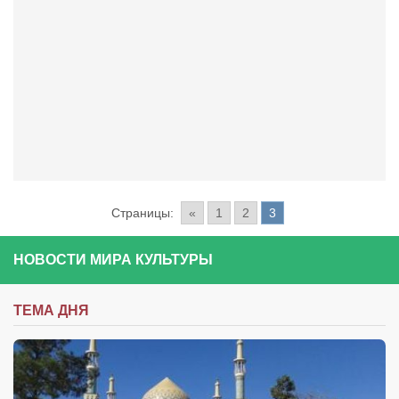
Конкурсы
Фестиваль. Конкурс «Колибри» 2017
Конкурс «Колибри» 2016
Конкурс «Колибри» 2015
Конкурс «Колибри» 2014
Литературный конкурс «Я люблю Украину»
Конкурс «Колибри — детям!» 2014
Страницы:
«
1
2
3
Конкурс «Колибри» 2013
Интервью
НОВОСТИ МИРА КУЛЬТУРЫ
Афиша
Афиша Киев
ТЕМА ДНЯ
Афиша Сумы
О нас