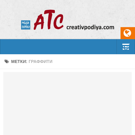
Select
События
МЕТКИ:
ГРАФФИТИ
Арт-креатив
Музыка
Живопись
Литература
Поэзия
Проза
Фотоискусство