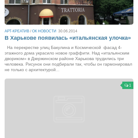
Туризм
«Траверс» — экипировочный центр
Журналисты
Александр Гвоздик
АРТ-КРЕАТИВ
/
ОК НОВОСТИ
30.06.2014
В Харькове появилась «итальянская улочка»
Александр Кугук
На перекрестке улиц Бакулина и Космической фасад 4-
Музыканты
этажного дома украсило новое граффити. Над «итальянским
двориком» в Дзержинском районе Харькова трудились три
Евгений Касьяненко
человека. Рисунок они подбирали так, чтобы он гармонировал
не только с архитектурой...
Сергей Коноз
Денис Федченко
1
Звукорежиссёры
Alfom Studio
Guitarproduction Studio
Писатели
Поэты