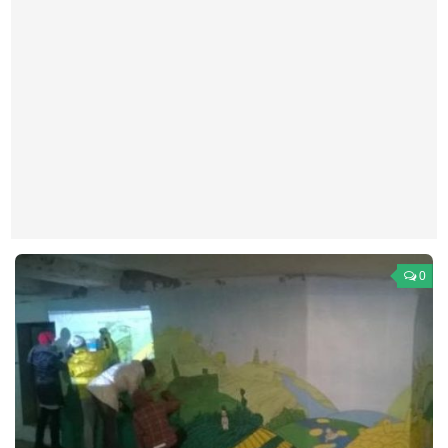
Театр
Архитектура
Кино
Техника
Общество
Факты
Выборы
Деньги
0
Традиции
Опросы
Экология
Здоровье
Здоровый образ жизни