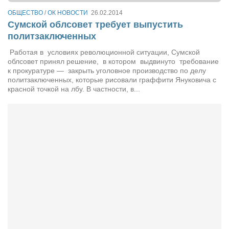
Режиссёры
ОБЩЕСТВО
/
ОК НОВОСТИ
26.02.2014
Сумской облсовет требует выпустить
Художники
политзаключенных
Надія Белокур
Работая в условиях революционной ситуации, Сумской
Анна Гидора
облсовет принял решение, в котором выдвинуто требование
к прокуратуре — закрыть уголовное производство по делу
Леонтий Костур
политзаключенных, которые рисовали граффити Януковича с
красной точкой на лбу. В частности, в...
Римма Миленкова
Ирина Проценко
Александр Садовский
Сергей Степанов
Анна Черненко
Марина Фенота
Гостиная
Он и Она