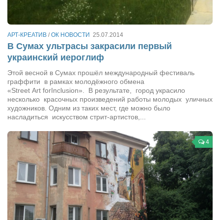
Косметологическое отделение КП Сумская
городская клиническая больница №4
Оптика — Медтехника
АРТ-КРЕАТИВ
/
ОК НОВОСТИ
25.07.2014
В Сумах ультрасы закрасили первый
Тенториум -центр независимых дистрибьюторов
украинский иероглиф
Этой весной в Сумах прошёл международный фестиваль
Кафе, клубы, рестораны
граффити в рамках молодёжного обмена
«Street Art forInclusion». В результате, город украсило
«Винегрет» — демократичный ресторан
несколько красочных произведений работы молодых уличных
«ЧАЙ — КАВА» магазин — кафе
художников. Одним из таких мест, где можно было
насладиться искусством стрит-артистов,...
Магазины
«CYCLE GARAGE» — магазин велосипедов
4
«Книголюб» — супермаркет
Багетный двор
МАГАЗИН СТИХОВ НА ЗАКАЗ
«Павел» — магазин мужской одежды