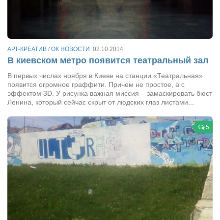
Артём Мяус
Александра Сокол
Барды
АРТ-КРЕАТИВ
/
ОК НОВОСТИ
02.10.2014
В киевском метро появится театральный зал
Владимир Айзенберг
В первых числах ноября в Киеве на станции «Театральная»
Игорь Добровольский
появится огромное граффити. Причем не простое, а с
эффектом 3D. У рисунка важная миссия – замаскировать бюст
Ольга Козаченко
Ленина, который сейчас скрыт от людских глаз листами...
Оксана Скоробагатская
5
Александра Скорук
Евгений Полюхович
Ольга Чикина
Бизнес-партнёры
Здоровье
Врач психиатр–нарколог Анплеев А.Б.