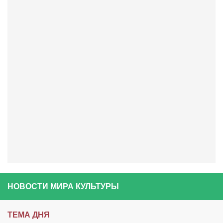
Косметологическое отделение КП Сумская
городская клиническая больница №4
Оптика — Медтехника
Тенториум -центр независимых дистрибьюторов
Кафе, клубы, рестораны
«Винегрет» — демократичный ресторан
«ЧАЙ — КАВА» магазин — кафе
Магазины
«CYCLE GARAGE» — магазин велосипедов
«Книголюб» — супермаркет
Багетный двор
НОВОСТИ МИРА КУЛЬТУРЫ
МАГАЗИН СТИХОВ НА ЗАКАЗ
«Павел» — магазин мужской одежды
ТЕМА ДНЯ