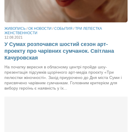
Артём Мяус
Александра Сокол
Барды
ЖИВОПИСЬ
/
ОК НОВОСТИ
/
СОБЫТИЯ
/
ТРИ ЛЕПЕСТКА
ЖЕНСТВЕННОСТИ
12.08.2021
Владимир Айзенберг
У Сумах розпочався шостий сезон арт-
Игорь Добровольский
проекту про чарівних сумчанок. Світлана
Качуровская
Ольга Козаченко
На початку вересня в обласному центрі пройде шоу-
Оксана Скоробагатская
презентація підсумків щорічного арт-медіа проєкту «Три
пелюстки жіночності». Захід приурочено до Дня міста Суми і
Александра Скорук
присвячено чарівним сумчанкам. Головним критерієм для
Евгений Полюхович
вибору героїнь є наявність у їх...
Ольга Чикина
Бизнес-партнёры
Здоровье
Врач психиатр–нарколог Анплеев А.Б.