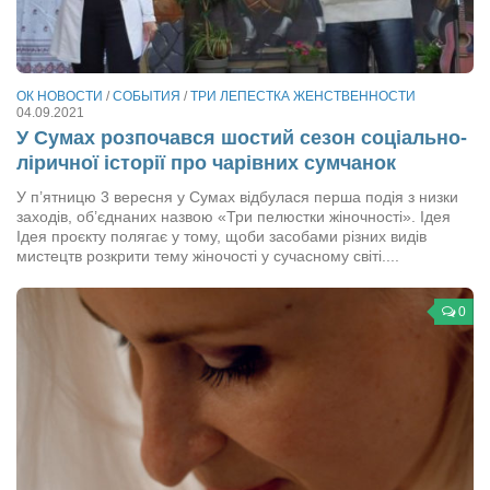
Сам себе доктор
Активный отдых
Курьезы
ОК НОВОСТИ
/
СОБЫТИЯ
/
ТРИ ЛЕПЕСТКА ЖЕНСТВЕННОСТИ
04.09.2021
Досье
У Сумах розпочався шостий сезон соціально-
ліричної історії про чарівних сумчанок
Арт-менеджеры
У п’ятницю 3 вересня у Сумах відбулася перша подія з низки
Лариса Ильченко
заходів, об’єднаних назвою «Три пелюстки жіночності». Ідея
Ідея проєкту полягає у тому, щоби засобами різних видів
Орест Коваль
мистецтв розкрити тему жіночості у сучасному світі....
Тамара Кубракова
Елена Мельник
0
Вера Паненко
Семён Салатенко
Сергей Шепилов
Актёры
Валентин Бурый