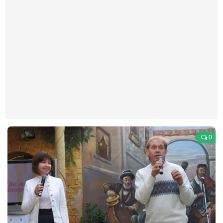
Театр
Архитектура
Кино
Техника
Общество
Факты
Выборы
Деньги
0
Традиции
Опросы
Экология
Здоровье
Здоровый образ жизни