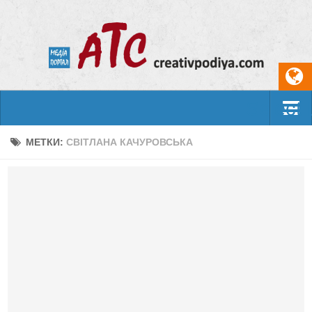
Select
События
МЕТКИ:
СВІТЛАНА КАЧУРОВСЬКА
Арт-креатив
Музыка
Живопись
Литература
Поэзия
Проза
Фотоискусство