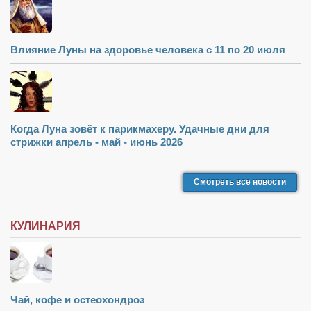
Режиссёры
Художники
Влияние Луны на здоровье человека с 11 по 20 июля
Надія Белокур
Анна Гидора
Леонтий Костур
Римма Миленкова
Когда Луна зовёт к парикмахеру. Удачные дни для
стрижки апрель - май - июнь 2026
Ирина Проценко
Александр Садовский
Смотреть все новости
Сергей Степанов
Анна Черненко
КУЛИНАРИЯ
Марина Фенота
Гостиная
Он и Она
Чай, кофе и остеохондроз