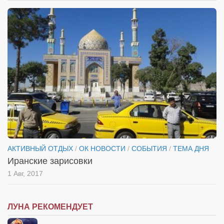
Туризм
«Траверс» — экипировочный центр
Журналисты
Александр Гвоздик
Александр Кугук
Музыканты
Евгений Касьяненко
Сергей Коноз
Денис Федченко
АКТИВНЫЙ ОТДЫХ
/
ОК НОВОСТИ
/
СОБЫТИЯ
/
ТЕМА ДНЯ
Звукорежиссёры
Иранские зарисовки
Alfom Studio
1 Авг, 2017
Guitarproduction Studio
Писатели
ЛУНА РЕКОМЕНДУЕТ
Поэты