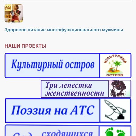
Конкурсы
Фестиваль. Конкурс «Колибри» 2017
Конкурс «Колибри» 2016
Здоровое питание многофункционального мужчины
Конкурс «Колибри» 2015
Конкурс «Колибри» 2014
НАШИ ПРОЕКТЫ
Литературный конкурс «Я люблю Украину»
Конкурс «Колибри — детям!» 2014
Конкурс «Колибри» 2013
Интервью
Афиша
Афиша Киев
Афиша Сумы
О нас