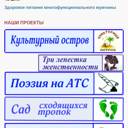
Туризм
Здоровое питание многофункционального мужчины
«Траверс» — экипировочный центр
Журналисты
НАШИ ПРОЕКТЫ
Александр Гвоздик
Александр Кугук
Музыканты
Евгений Касьяненко
Сергей Коноз
Денис Федченко
Звукорежиссёры
Alfom Studio
Guitarproduction Studio
Писатели
Поэты