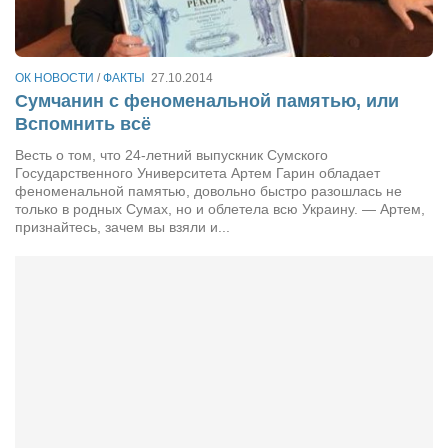
Театр
Архитектура
ОК НОВОСТИ
/
ФАКТЫ
27.10.2014
Кино
Сумчанин с феноменальной памятью, или
Техника
Вспомнить всё
Общество
Весть о том, что 24-летний выпускник Сумского
Государственного Университета Артем Гарин обладает
Факты
феноменальной памятью, довольно быстро разошлась не
только в родных Сумах, но и облетела всю Украину. — Артем,
Выборы
признайтесь, зачем вы взяли и...
Деньги
Традиции
Опросы
Экология
Здоровье
Здоровый образ жизни