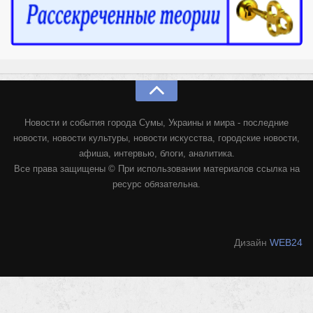
Режиссёры
Художники
Надія Белокур
Анна Гидора
Леонтий Костур
Новости и события города Сумы, Украины и мира - последние
Римма Миленкова
новости, новости культуры, новости искусства, городские новости,
Ирина Проценко
афиша, интервью, блоги, аналитика.
Все права защищены © При использовании материалов ссылка на
Александр Садовский
ресурс обязательна.
Сергей Степанов
Анна Черненко
Марина Фенота
Дизайн
WEB24
Гостиная
Он и Она