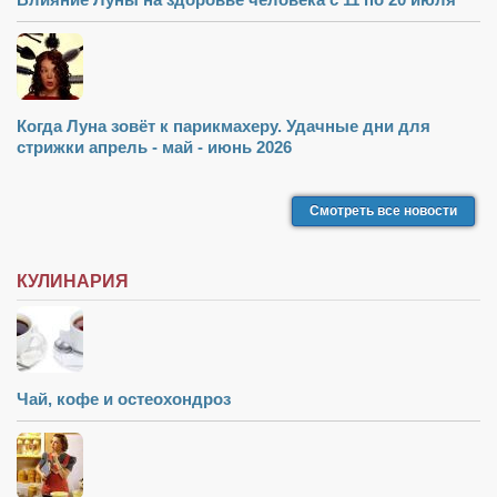
Косметологическое отделение КП Сумская
городская клиническая больница №4
Оптика — Медтехника
Тенториум -центр независимых дистрибьюторов
Когда Луна зовёт к парикмахеру. Удачные дни для
стрижки апрель - май - июнь 2026
Кафе, клубы, рестораны
«Винегрет» — демократичный ресторан
Смотреть все новости
«ЧАЙ — КАВА» магазин — кафе
Магазины
КУЛИНАРИЯ
«CYCLE GARAGE» — магазин велосипедов
«Книголюб» — супермаркет
Багетный двор
Чай, кофе и остеохондроз
МАГАЗИН СТИХОВ НА ЗАКАЗ
«Павел» — магазин мужской одежды