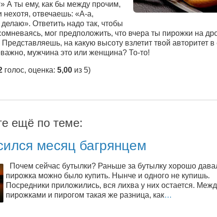
 А ты ему, как бы между прочим,
и нехотя, отвечаешь: «А-а,
делаю». Ответить надо так, чтобы
 сомневаясь, мог предположить, что вчера ты пирожки на д
. Представляешь, на какую высоту взлетит твой авторитет в 
еважно, мужчина это или женщина? То-то!
2
голос, оценка:
5,00
из 5)
те ещё по теме:
сился месяц багрянцем
Почем сейчас бутылки? Раньше за бутылку хорошо давал
пирожка можно было купить. Нынче и одного не купишь.
Посредники приложились, вся лихва у них остается. Межд
пирожками и пирогом такая же разница, как
…