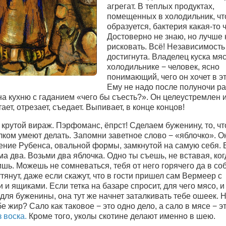
агрегат. В теплых продуктах,
помещенных в холодильник, чт
образуется, бактерия какая-то ч
Достоверно не знаю, но лучше 
рисковать. Всё! Независимость
достигнута. Владелец куска мяс
холодильнике − человек, ясно
понимающий, чего он хочет в э
Ему не надо после полуночи р
а кухню с гаданием «чего бы съесть?». Он целеустремлен и
тает, отрезает, съедает. Выпивает, в конце концов!
крутой вираж. Пэрфоманс, ёпрст! Сделаем буженину, то, чт
лком умеют делать. Запомни заветное слово − «яблочко». Он
ение Рубенса, овальной формы, замкнутой на самую себя. 
а два. Возьми два яблочка. Одно ты съешь, не вставая, ког
шь. Можешь не сомневаться, тебя от него горячего да в с
ттянут, даже если скажут, что в гости пришел сам Вермеер с
 и ящиками. Если тетка на базаре спросит, для чего мясо, и
для буженины, она тут же начнет заталкивать тебе ошеек. Н
е жир? Сало как таковое − это одно дело, а сало в мясе − эт
з воска.
Кроме того, уколы скотине делают именно в шею.