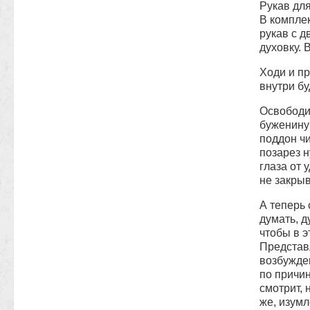
Рукав для
В комплек
рукав с д
духовку. 
Ходи и пр
внутри бу
Освободи
буженину 
поддон чи
позарез н
глаза от 
не закрыв
А теперь 
думать, д
чтобы в э
Представл
возбужде
по причин
смотрит, 
же, изумл