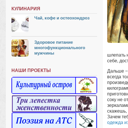
КУЛИНАРИЯ
Чай, кофе и остеохондроз
Здоровое питание
многофункционального
мужчины
шлепать н
себе, дос
НАШИ ПРОЕКТЫ
Дальше − 
всегда то
произвед
килограмм
приготови
соку не о
зеркалами
скажешь, 
Зачем теб
одежда и