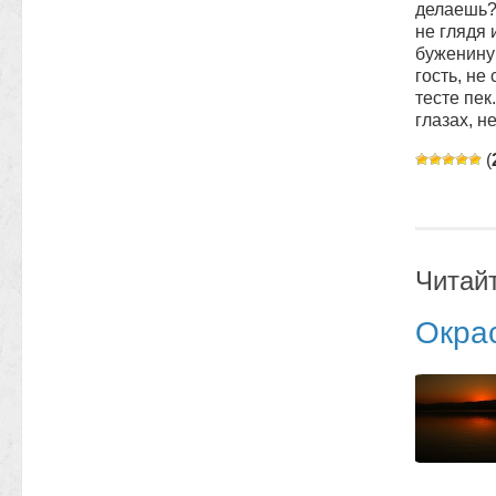
делаешь?»
не глядя 
буженину 
гость, не
тесте пек
глазах, н
(
Читай
Окра