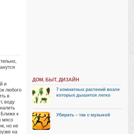
тельно,
танутся
ДОМ, БЫТ, ДИЗАЙН
й и
7 комнатных растений возле
ок любого
которых дышится легко
ить в
т, воду
 налить
 Ближе к
Убирать – так с музыкой
к мясо
к, но не
рузке на