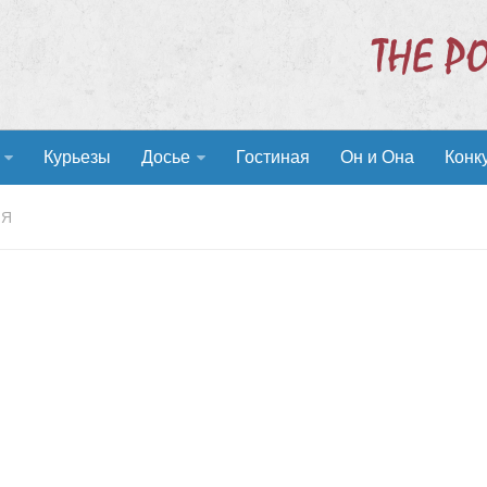
Курьезы
Досье
Гостиная
Он и Она
Конк
ИЯ