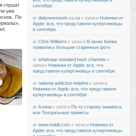
и глушат
сентябре
пи уже
еснок. По
dailynewswork.co.za
к записи
Новинки от
ериалы»,
Apple: все, что представили купертиновцы
нт.
в сентябре
Chris Williams
к записи
В окнах Киева
появились большие старинные фото
whatsapp standard hash channels
к
записи
Новинки от Apple: все, что
представили купертиновцы в сентябре
national addiction helpline
к записи
Новинки от Apple: все, что представили
купертиновцы в сентябре
Алина
к записи
По ту сторону занавеса,
или Театральные приметы
www.reddit.com
к записи
Новинки от
Apple: все, что представили купертиновцы