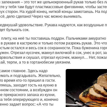
 запекания – это тот же цельнокроенный рукав только без 
те у тебя там будут пластмассовые фиговинки, чтобы засте
вух сторон. На худой конец, ниткой концы замотаешь. На по
Всё, дело сделано! Через час можно вынимать.
едвкушай удовольствие. Рукава надуются, как воздушные п
дет булькать сок.
 плиту, на неё ты поставишь поддон. Пальчиками аккуратно
в рукаве в кастрюлю и только потом разрежь рукав. Это чт
стым остался и весь сок в сохранности. Пока буженина горя
ужен. Отрезал кусочек, макнул вилочкой в сок, унес в рот, з
удовольствия и скушал, отрезал кусочек, макнул… Нет, пожал
ай, терпи, а то в гортанобесии увязнем.
самое главное. Здесь надо
умать и подгадывать. Желательно,
то время кто-то пришел в гости.
яешь, заходит гость на кухню в
нном состоянии, а возбужден он
е прекрасного запаха из кухни,
на тебя оперирующего и, конечно
енно задает вопрос: «А что ты