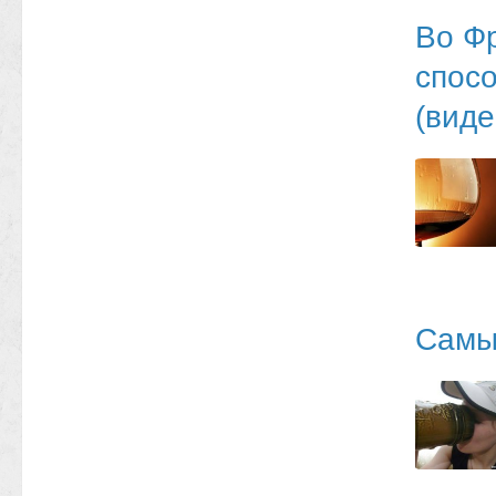
Во Ф
спосо
(виде
Самы