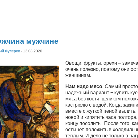
ужчина мужчине
ий Фулеров
·
13.08.2020
Овощи, фрукты, орехи – замеча
очень полезно, поэтому они ос
женщинам.
Нам надо мясо
. Самый просто
надежный вариант − купить кус
мяса без кости, целиком полож
кастрюлю с водой. Когда закипи
вместе с жуткой пеной вылить,
новой и кипятить часа полтора.
концу посолить. После того, ка
остынет, положить в холодильни
теплым. И дело не только в наг