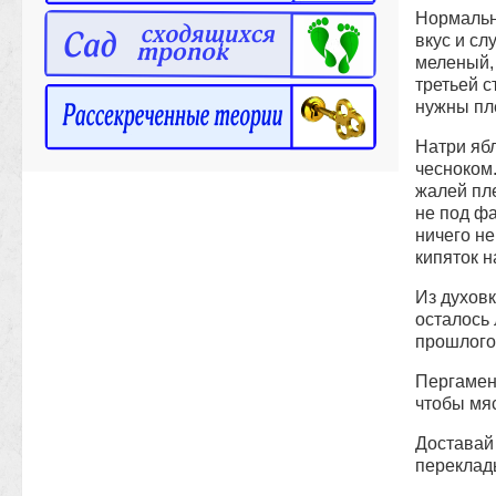
Нормальн
вкус и с
меленый, 
третьей 
нужны пле
Натри яб
чесноком
жалей пле
не под ф
ничего не
кипяток н
Из духовк
осталось 
прошлого 
Пергамент
чтобы мяс
Доставай 
переклад