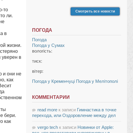
о-то
Смотреть все новости
то ли.
не
ПОГОДА
а в
Погода
той жизни.
Погода у
Сумах
вологість:
астеряно
 уверен в
тиск:
вітер:
о и они не
о, как
Погода у Кременчуці
Погода у Мелітополі
Весит
да
КОММЕНТАРИИ
обственном
 ты
read more
к записи
Гимнастика в точке
е бери.
перехода, или Оздоровление между дел
о как
vergo tech
к записи
Новинки от Apple:
все, что представили купертиновцы в