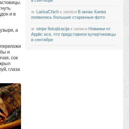
в сентябре
ластовицы.
гнуть
LarisaChich
к записи
В окнах Киева
ддон и в
появились большие старинные фото
stripe fiskalizacija
к записи
Новинки от
узыри, а
Apple: все, что представили купертиновцы
в сентябре
 переложи
обы и
чая, сок
акрыл
уй, глаза