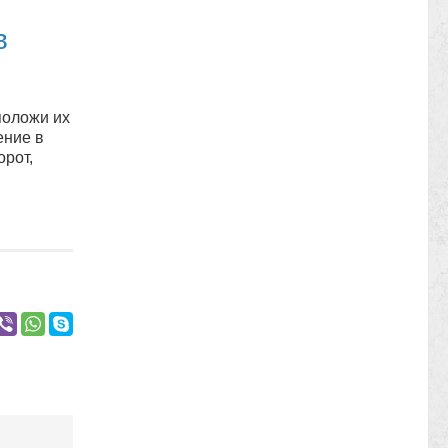
в
положи их
ение в
орот,