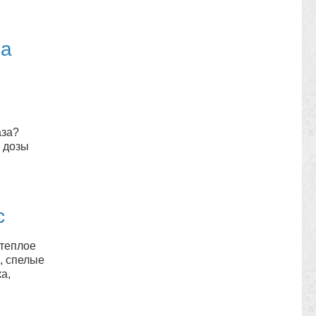
на
аза?
 дозы
с
 теплое
, спелые
а,