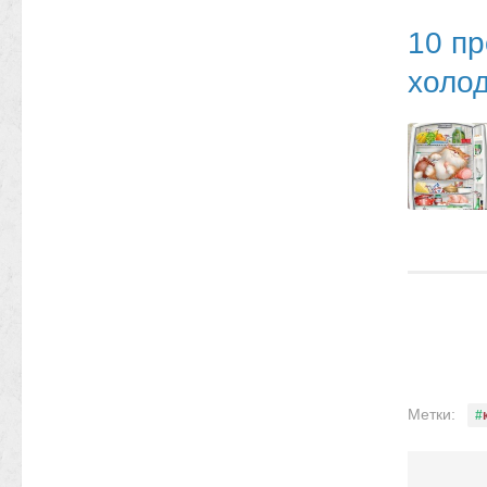
10 пр
холо
Метки: