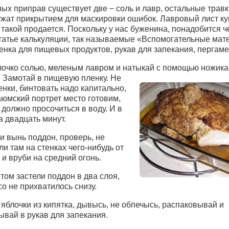
ых приправ существует две − соль и лавр, остальные травк
лужат прикрытием для маскировки ошибок. Лавровый лист ку
такой продается. Поскольку у нас буженина, понадобится ч
статье калькуляции, так называемые «Вспомогательные мат
нка для пищевых продуктов, рукав для запекания, пергаме
лочко солью, меленым лавром и натыкай с помощью ножика
. Замотай в пищевую пле
нку. Не
нки, бинтовать надо капитально,
аюмский портрет место готовим,
 должно просочиться в воду. И в
а двадцать минут.
и вынь поддон, проверь, не
ли там на стенках чего-нибудь от
и вруби на средний огонь.
ом застели поддон в два слоя,
о не прихватилось снизу.
яблочки из кипятка, дывысь, не обпечысь, распаковывай и
ывай в рукав для запекания.