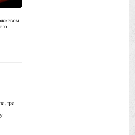
рожжевом
его
и, три
у