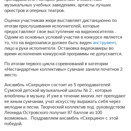
музыкальных учебных заведениях, артисты лучших
Артём Мяус
оркестров и оперных театров.
Александра Сокол
Оценки участникам жюри выставляет дистанционно по
итогам прослушивания исполнителей, которые
Барды
предоставляют свое выступление на видеоносителях .
Одним из основных условий участия в конкурсе является
Владимир Айзенберг
то, что на видеозаписи должен быть виден
инструмент
,
лицo и руки исполнителя. Остановка видеокамеры во
Игорь Добровольский
время исполнения конкурсной программы не допускается.
Ольга Козаченко
По итогам первого цикла соревнований в категории
Оксана Скоробагатская
«Нестандартные коллективы» сумчане заняли почетное 2
место.
Александра Скорук
Ансамбль «Скерцино» состоит из 5 преподавателей
Евгений Полюхович
Сумской детской музыкальной школы № 2 , которые
влюблены в музыку. И уже в течение многих лет преподают
Ольга Чикина
ее юным сумчанам, учат искусству выражать себя через
Бизнес-партнёры
мелодии и песни. Творческий коллектив под руководством
Леонида Островского получил 87 баллов из 100
Здоровье
возможных. Поздравляем ансамбль «Скерцино» с этой
победой.
Врач психиатр–нарколог Анплеев А.Б.