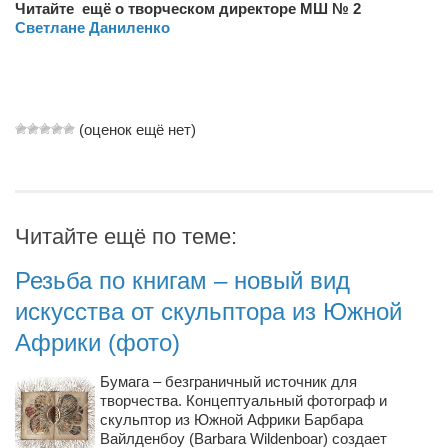
Читайте ещё о творческом директоре МШ № 2
Косметологическое отделение КП Сумская
Светлане Даниленко
городская клиническая больница №4
Оптика — Медтехника
Тенториум -центр независимых дистрибьюторов
(оценок ещё нет)
Кафе, клубы, рестораны
«Винегрет» — демократичный ресторан
«ЧАЙ — КАВА» магазин — кафе
Читайте ещё по теме:
Магазины
Резьба по книгам – новый вид
«CYCLE GARAGE» — магазин велосипедов
искусства от скульптора из Южной
«Книголюб» — супермаркет
Африки (фото)
Багетный двор
Бумага – безграничный источник для
МАГАЗИН СТИХОВ НА ЗАКАЗ
творчества. Концептуальный фотограф и
«Павел» — магазин мужской одежды
скульптор из Южной Африки Барбара
Вайлденбоу (Barbara Wildenboar) создает