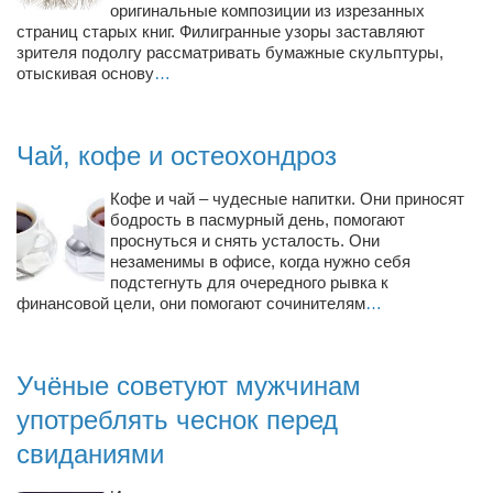
Туризм
оригинальные композиции из изрезанных
страниц старых книг. Филигранные узоры заставляют
«Траверс» — экипировочный центр
зрителя подолгу рассматривать бумажные скульптуры,
отыскивая основу
…
Журналисты
Александр Гвоздик
Александр Кугук
Чай, кофе и остеохондроз
Музыканты
Кофе и чай – чудесные напитки. Они приносят
Евгений Касьяненко
бодрость в пасмурный день, помогают
проснуться и снять усталость. Они
Сергей Коноз
незаменимы в офисе, когда нужно себя
подстегнуть для очередного рывка к
Денис Федченко
финансовой цели, они помогают сочинителям
…
Звукорежиссёры
Alfom Studio
Учёные советуют мужчинам
Guitarproduction Studio
употреблять чеснок перед
Писатели
свиданиями
Поэты