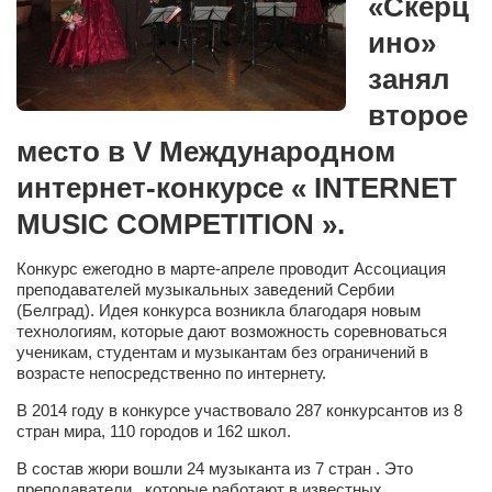
«Скерц
Сам себе доктор
ино»
Активный отдых
занял
Курьезы
второе
Досье
место в V Международном
Арт-менеджеры
интернет-конкурсе « INTERNET
Лариса Ильченко
MUSIC COMPETITION ».
Орест Коваль
Конкурс ежегодно в марте-апреле проводит Ассоциация
Тамара Кубракова
преподавателей музыкальных заведений Сербии
(Белград). Идея конкурса возникла благодаря новым
Елена Мельник
технологиям, которые дают возможность соревноваться
Вера Паненко
ученикам, студентам и музыкантам без ограничений в
возрасте непосредственно по интернету.
Семён Салатенко
В 2014 году в конкурсе участвовало 287 конкурсантов из 8
Сергей Шепилов
стран мира, 110 городов и 162 школ.
Актёры
В состав жюри вошли 24 музыканта из 7 стран . Это
преподаватели , которые работают в известных
Валентин Бурый