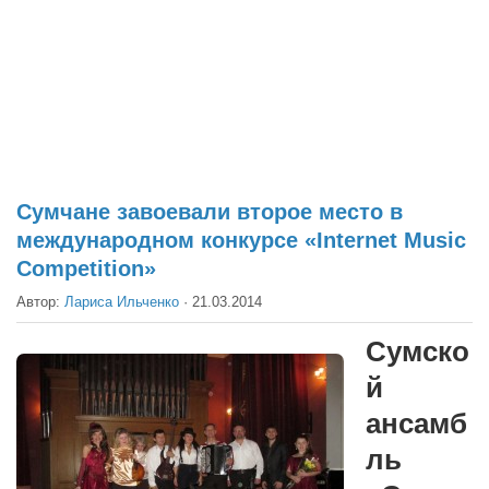
Театр
Архитектура
Кино
Техника
Общество
Факты
Сумчане завоевали второе место в
международном конкурсе «Internet Music
Выборы
Competition»
Деньги
Автор:
Лариса Ильченко
·
21.03.2014
Традиции
Сумско
Опросы
й
Экология
ансамб
Здоровье
ль
Здоровый образ жизни