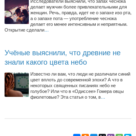
Исследователи выяснили, что запах чеснока
Режиссёры
делает мужчин более привлекательными для
женщин. Речь, правда, идет не о запахе изо рта,
Художники
а о запахе пота — употребление чеснока
делает его менее интенсивным и неприятным.
Надія Белокур
Открытие сделали
…
Анна Гидора
Леонтий Костур
Учёные выяснили, что древние не
Римма Миленкова
знали какого цвета небо
Ирина Проценко
Известно ли вам, что люди не различали синий
Александр Садовский
цвет вплоть до современной эпохи? А что в
Сергей Степанов
некоторых священных писаниях небо не
голубое? Или что в «Одиссее» Гомера овцы
Анна Черненко
фиолетовые? Эта статья о том, в
…
Марина Фенота
Гостиная
Он и Она