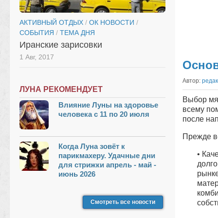
АКТИВНЫЙ ОТДЫХ
/
ОК НОВОСТИ
/
СОБЫТИЯ
/
ТЕМА ДНЯ
Иранские зарисовки
1 Авг, 2017
Основ
Автор:
реда
ЛУНА РЕКОМЕНДУЕТ
Выбор мя
Влияние Луны на здоровье
всему по
человека с 11 по 20 июля
после на
Прежде вс
Когда Луна зовёт к
• Кач
парикмахеру. Удачные дни
долго
для стрижки апрель - май -
рынке
июнь 2026
матер
комби
Смотреть все новости
собс