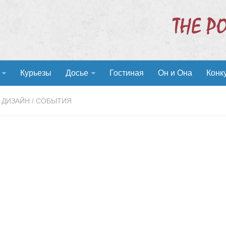
Курьезы
Досье
Гостиная
Он и Она
Конк
, ДИЗАЙН
/
СОБЫТИЯ