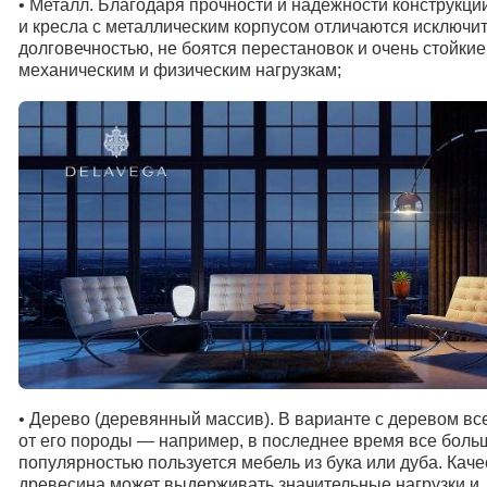
• Металл. Благодаря прочности и надежности конструкци
и кресла с металлическим корпусом отличаются исключи
долговечностью, не боятся перестановок и очень стойкие
механическим и физическим нагрузкам;
•
Дерево (деревянный массив). В варианте с деревом вс
от его породы — например, в последнее время все боль
популярностью пользуется мебель из бука или дуба. Кач
древесина может выдерживать значительные нагрузки и