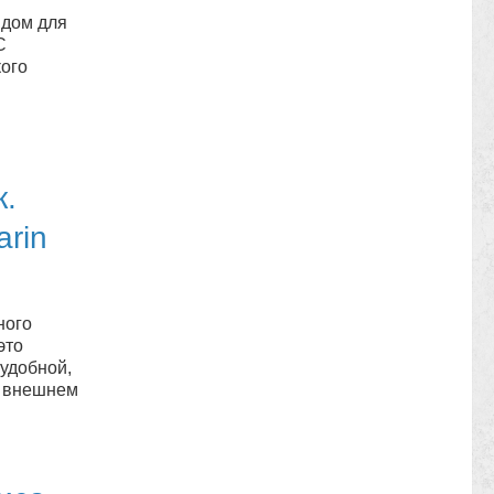
 дом для
С
ого
.
rin
ного
это
удобной,
м внешнем