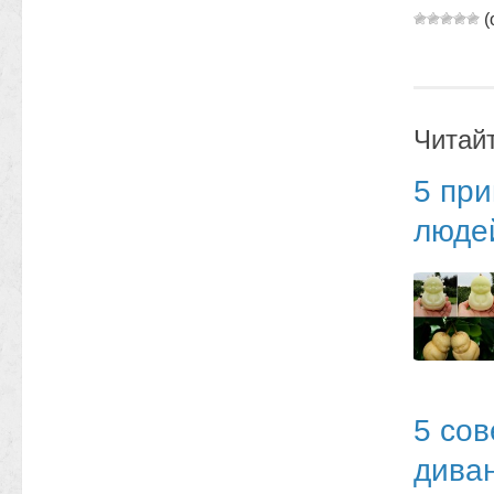
(
Читай
5 при
люде
5 сов
дива