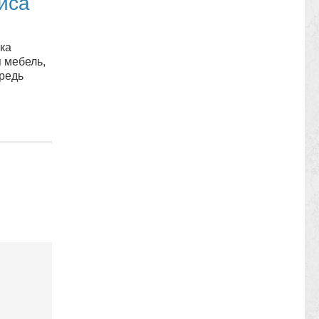
иса
ка
 мебель,
ередь