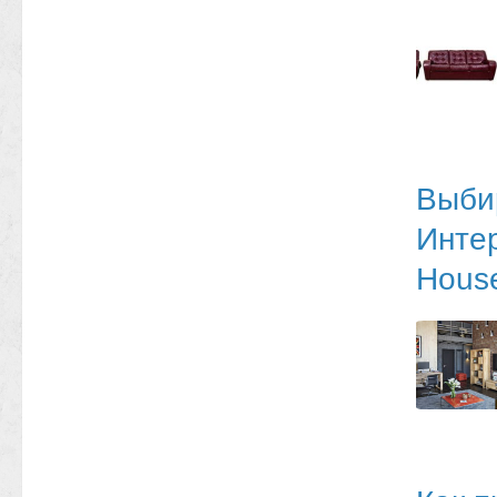
Выби
Интер
Hous