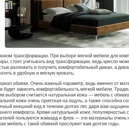
анизм трансформации. При выборе мягкой мебели для ком
иры, стоит учитывать вид трансформации, ведь кресло мож
стью разложить и получить комфортабельный диван, а дива
атить в удобную и мягкую кровать;
ериал обивки. Очень важный параметр, ведь именно от мат
и будет зависеть комфортабельность мягкой мебели. Тради
м выбором считается натуральная кожа — мебель с обивко
альной кожи очень приятная на ощупь, а также способна со
ичный внешний вид в течении долгих лет, даря вам ощущен
него комфорта. Кроме натуральной кожи, популярностью 
ателей пользуется жаккард и флок — эти материалы очень
кая мебель с такой обивкой прослужит вам долгие годы.