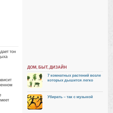
дает тон
дыха
ДОМ, БЫТ, ДИЗАЙН
7 комнатных растений возле
ависит
которых дышится легко
менном
е
Убирать – так с музыкой
имеет