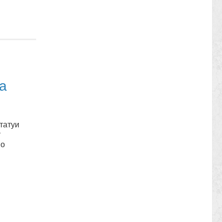
а
статуи
т
но