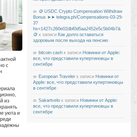
🪙 USDC Crypto Compensation Withdraw
Bonus ➤➤ telegra.ph/Compensations-03-29-
3?
hs=1427c260e02dbf0d5aa2452e5c5b04b7&
🪙
к записи
Как долго оставаться
здоровым после выхода на пенсию
bitcoin cash
к записи
Новинки от Apple:
все, что представили купертиновцы в
пактной
сентябре
но с
н
European Traveler
к записи
Новинки от
Apple: все, что представили купертиновцы
в сентябре
ериала
ционно,
Sakartvelo
к записи
Новинки от Apple:
й из
все, что представили купертиновцы в
хранять
сентябре
ие уюта и
среди
 надежны