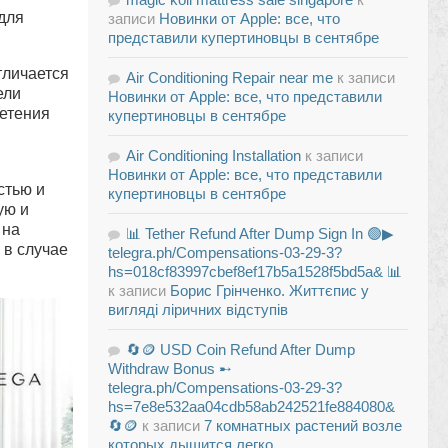
для
записи
Новинки от Apple: все, что
представили купертиновцы в сентябре
тличается
Air Conditioning Repair near me
к записи
ели
Новинки от Apple: все, что представили
етения
купертиновцы в сентябре
Air Conditioning Installation
к записи
Новинки от Apple: все, что представили
стью и
купертиновцы в сентябре
ую и
 на
📊 Tether Refund After Dump Sign In 🟢▶
 в случае
telegra.ph/Compensations-03-29-3?
hs=018cf83997cbef8ef17b5a1528f5bd5a& 📊
к записи
Борис Грінченко. Життєпис у
вигляді ліричних відступів
🔄🪙 USD Coin Refund After Dump
Withdraw Bonus ➸
telegra.ph/Compensations-03-29-3?
hs=7e8e532aa04cdb58ab242521fe884080&
🔄🪙
к записи
7 комнатных растений возле
которых дышится легко