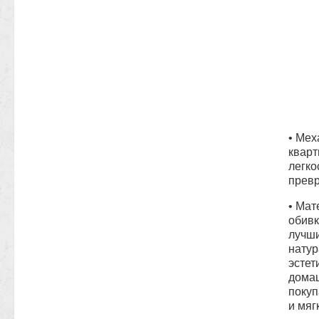
• Мех
кварт
легко
превр
• Мат
обивк
лучши
натур
эстет
домаш
покуп
и мяг