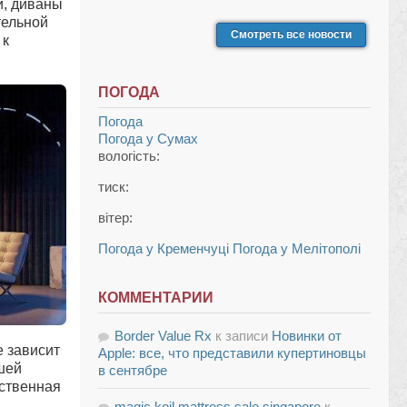
и, диваны
тельной
Смотреть все новости
 к
ПОГОДА
Погода
Погода у
Сумах
вологість:
тиск:
вітер:
Погода у Кременчуці
Погода у Мелітополі
КОММЕНТАРИИ
Border Value Rx
к записи
Новинки от
е зависит
Apple: все, что представили купертиновцы
шей
в сентябре
ественная
magic koil mattress sale singapore
к