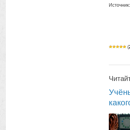
Источник:
(
Читай
Учёны
каког