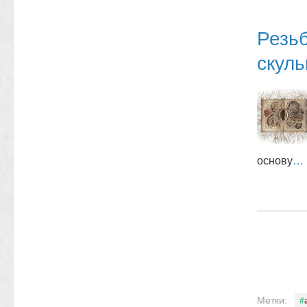
Резьб
скул
основу
…
Метки: