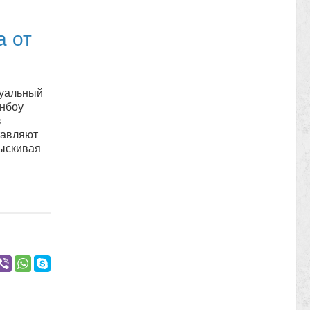
а от
туальный
нбоу
з
тавляют
тыскивая