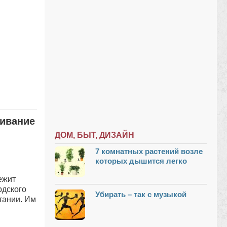
шивание
ДОМ, БЫТ, ДИЗАЙН
7 комнатных растений возле
которых дышится легко
ежит
рдского
Убирать – так с музыкой
тании. Им