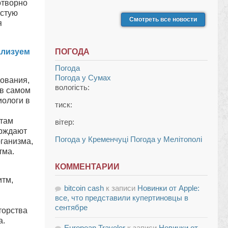
отворно
истую
Смотреть все новости
я
лизуем
ПОГОДА
Погода
Погода у
Сумах
ования,
вологість:
 в самом
ологи в
тиск:
там
вітер:
ерждают
Погода у Кременчуці
Погода у Мелітополі
рганизма,
тма.
КОММЕНТАРИИ
итм,
bitcoin cash
к записи
Новинки от Apple:
все, что представили купертиновцы в
сентябре
торства
а.
European Traveler
к записи
Новинки от