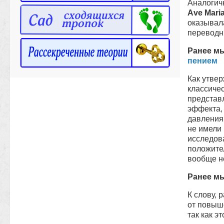
Аналогич
Аve Маri
оказывала
переводн
Ранее м
пением
Как утвер
классиче
представ
эффекта,
давления
не имели 
исследов
положител
вообще н
Ранее мы
К слову, 
от повыш
так как э