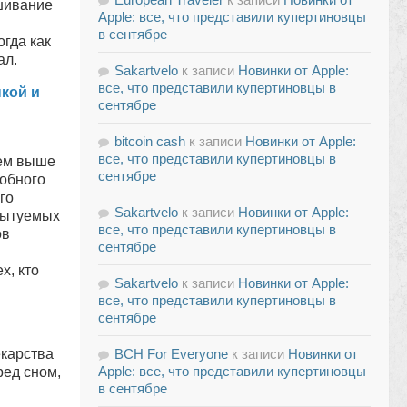
шивание
Apple: все, что представили купертиновцы
в сентябре
огда как
ал.
Sakartvelo
к записи
Новинки от Apple:
все, что представили купертиновцы в
кой и
сентябре
bitcoin cash
к записи
Новинки от Apple:
все, что представили купертиновцы в
сем выше
сентябре
добного
го
Sakartvelo
к записи
Новинки от Apple:
пытуемых
все, что представили купертиновцы в
ов
сентябре
х, кто
Sakartvelo
к записи
Новинки от Apple:
все, что представили купертиновцы в
сентябре
екарства
BCH For Everyone
к записи
Новинки от
Apple: все, что представили купертиновцы
ред сном,
в сентябре