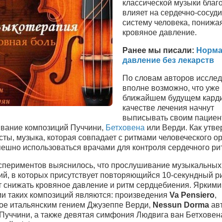
классической музыки благ
влияет на сердечно-сосуд
систему человека, понижа
кровяное давление.
Ранее мы писали:
Норма
давление без лекарств
По словам авторов исслед
вполне возможно, что уже
ближайшем будущем карди
качестве лечения начнут
выписывать своим пациен
вание композиций Пуччини,
Бетховена
или Верди. Как утв
ты, музыка, которая совпадает с ритмами человеческого о
пешно использоваться врачами для контроля сердечного ри
кспериментов выяснилось, что прослушивание музыкальных
ий, в которых присутствует повторяющийся 10-секундный р
т снижать кровяное давление и ритм сердцебиения. Яркими
и таких композиций являются: произведения
Va Pensiero
,
ое итальянским гением Джузеппе Верди,
Nessun Dorma
ав
Пуччини, а также девятая симфония Людвига ван Бетховен