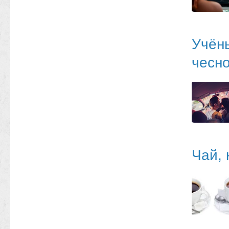
Учён
чесн
Чай, 