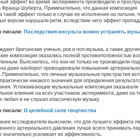
ный эффект во время эксперимента производило и прослу
a
Франца Шуберта. Примечательно, что данная композиция
 такой эффект только в случае ее исполнения на латыни, т
ые версии нарушали ритм, вследствие чего эффект пропад
ы писали:
Последствия инсульта можно устранять музы
ждают британские ученые, рок и поп-музыка, а также другие
ские композиции оказались полной противоположностью в
ленным. Выяснилось, что они не только не производили по
 на даже наоборот провоцировали повышение артериально
. Примечательно, что личные музыкальные пристрастия ис
практически никакого значения для определения результат
ания. Успокаивающие музыкальные композиции оказывали
ьное влияние на всех участников эксперимента, даже на те
е любил и не слушал классическую музыку.
 писали:
О целебной силе творчества
ранее исследователи выяснили, что для лучшего эффекта л
енного артериального давления лучше всего принимать пе
то значительно усиливает их эффективность.