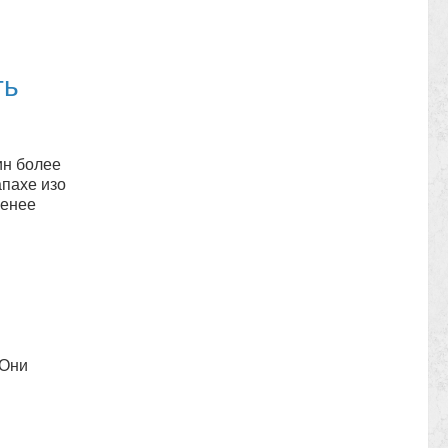
ть
ин более
апахе изо
менее
 Они