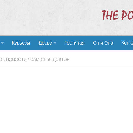
Курьезы
Досье
Гостиная
Он и Она
Конк
ОК НОВОСТИ
/
САМ СЕБЕ ДОКТОР