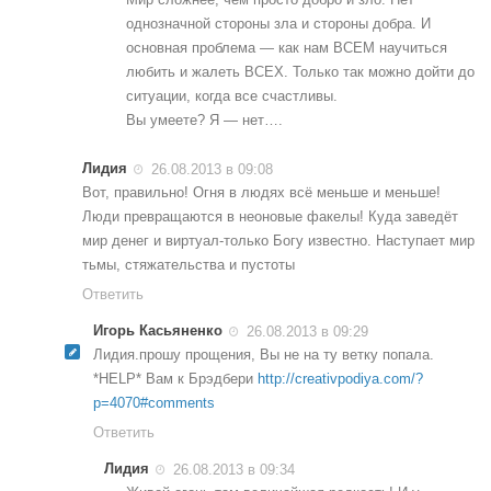
однозначной стороны зла и стороны добра. И
основная проблема — как нам ВСЕМ научиться
любить и жалеть ВСЕХ. Только так можно дойти до
ситуации, когда все счастливы.
Вы умеете? Я — нет….
Лидия
26.08.2013 в 09:08
Вот, правильно! Огня в людях всё меньше и меньше!
Люди превращаются в неоновые факелы! Куда заведёт
мир денег и виртуал-только Богу известно. Наступает мир
тьмы, стяжательства и пустоты
Ответить
Игорь Касьяненко
26.08.2013 в 09:29
Лидия.прошу прощения, Вы не на ту ветку попала.
*HELP* Вам к Брэдбери
http://creativpodiya.com/?
p=4070#comments
Ответить
Лидия
26.08.2013 в 09:34