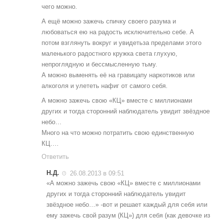
чего можно.
А ещё можно зажечь спичку своего разума и
любоваться ею на радость исключительно себе. А
потом взглянуть вокруг и увидетьза пределами этого
маленького радостного кружка света глухую,
непроглядную и бессмысленную тьму.
А можно выменять её на гравицапу наркотиков или
алкоголя и улететь нафиг от самого себя.
А можно зажечь свою «КЦ» вместе с миллионами
других и тогда сторонний наблюдатель увидит звёздное
небо…
Много на что можно потратить свою единственную
КЦ….
Ответить
Н.Д.
26.08.2013 в 09:51
«А можно зажечь свою «КЦ» вместе с миллионами
других и тогда сторонний наблюдатель увидит
звёздное небо…» -вот и решает каждый для себя или
ему зажечь свой разум (КЦ») для себя (как девочке из