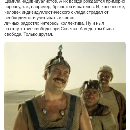
щемила индивидуалистов. А их всегда рождается примерно
Конкурсы
поровну, как, например, брюнетов и шатенов. И, конечно же,
человек индивидуалистического склада страдал от
Фестиваль. Конкурс «Колибри» 2017
необходимости учитывать в своих
Конкурс «Колибри» 2016
личных радостях интересы коллектива. Ну и ныл
на отсутствие свободы при Советах. А ведь там была
Конкурс «Колибри» 2015
свобода. Только другая.
Конкурс «Колибри» 2014
Литературный конкурс «Я люблю Украину»
Конкурс «Колибри — детям!» 2014
Конкурс «Колибри» 2013
Интервью
Афиша
Афиша Киев
Афиша Сумы
О нас