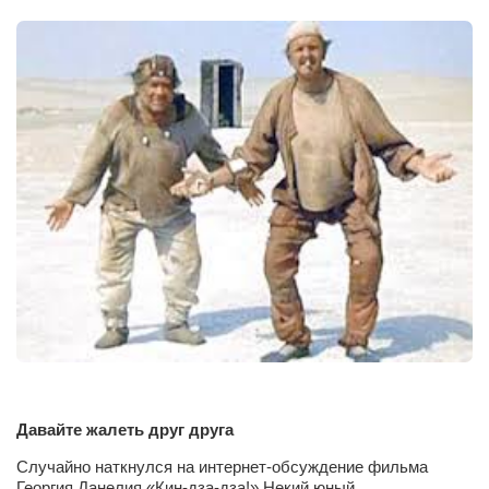
Сам себе доктор
Активный отдых
Курьезы
Досье
Арт-менеджеры
Лариса Ильченко
Орест Коваль
Тамара Кубракова
Елена Мельник
Вера Паненко
Семён Салатенко
Сергей Шепилов
Давайте жалеть друг друга
Актёры
Случайно наткнулся на интернет-обсуждение фильма
Георгия Данелия «Кин-дза-дза!» Некий юный
Валентин Бурый