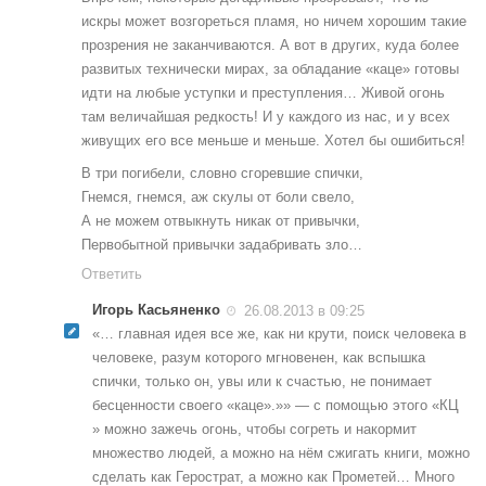
искры может возгореться пламя, но ничем хорошим такие
прозрения не заканчиваются. А вот в других, куда более
развитых технически мирах, за обладание «каце» готовы
идти на любые уступки и преступления… Живой огонь
там величайшая редкость! И у каждого из нас, и у всех
живущих его все меньше и меньше. Хотел бы ошибиться!
В три погибели, словно сгоревшие спички,
Гнемся, гнемся, аж скулы от боли свело,
А не можем отвыкнуть никак от привычки,
Первобытной привычки задабривать зло…
Ответить
Игорь Касьяненко
26.08.2013 в 09:25
«… главная идея все же, как ни крути, поиск человека в
человеке, разум которого мгновенен, как вспышка
спички, только он, увы или к счастью, не понимает
бесценности своего «каце».»» — с помощью этого «КЦ
» можно зажечь огонь, чтобы согреть и накормит
множество людей, а можно на нём сжигать книги, можно
сделать как Герострат, а можно как Прометей… Много