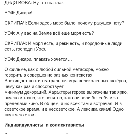
Туризм
ДЯДЯ ВОВА: Ну, это на глаз.
«Траверс» — экипировочный центр
УЭФ: Дикари!..
Журналисты
СКРИПАЧ: Если здесь море было, почему ракушек нету?
Александр Гвоздик
УЭФ: А у вас на Земле всё ещё моря есть?
Александр Кугук
СКРИПАЧ: И моря есть, и реки есть, и порядочные люди
есть, господин Уэф.
Музыканты
УЭФ: Дикари, плакать хочется…
Евгений Касьяненко
О фильме, как о любой сильной метафоре, можно
Сергей Коноз
говорить в совершенно разных контекстах.
Денис Федченко
Восхищает почти театральная игра великолепных актёров,
чему как раз и способствует
Звукорежиссёры
минимум декораций. Характеры героев выражены так ярко,
вкусно и точно, что понятно, как они вели бы себя и за
Alfom Studio
пределами кино. В общем, я их всех там и встречал. И в
советское время, и в несоветское. А лексика какая! Одно
Guitarproduction Studio
«ку» чего стоит.
Писатели
Индивидуалисты и коллективисты
Поэты