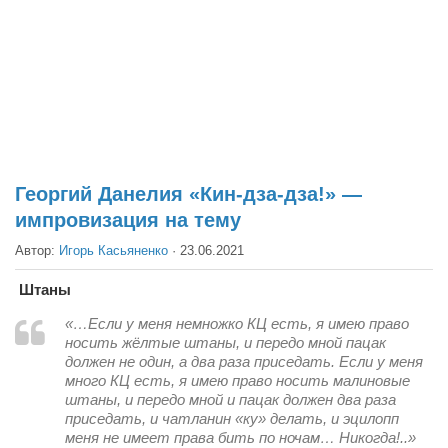
Театр
Архитектура
Кино
Техника
Общество
Факты
Георгий Данелия «Кин-дза-дза!» —
импровизация на тему
Выборы
Автор:
Игорь Касьяненко
·
23.06.2021
Деньги
Традиции
Штаны
Опросы
«…Если у меня немножко КЦ есть, я имею право
носить жёлтые штаны, и передо мной пацак
Экология
должен не один, а два раза приседать. Если у меня
много КЦ есть, я имею право носить малиновые
Здоровье
штаны, и передо мной и пацак должен два раза
приседать, и чатланин «ку» делать, и эцилопп
Здоровый образ жизни
меня не имеет права бить по ночам… Никогда!..»