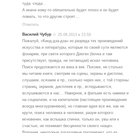
туда -сюда…
А иначе кому-то обязательно будет плохо и он будет
ломать, то что другие строят….
Ответить
Василий Чубур
25.08.2013 в 23:59
Пожалуй, «Кинд-дза-дза» из разряда тех произведений
искусства и литературы, которые по своей сути являются
фонарем, при свете которого Диоген (бочка и там
присутствует, правда, не летающая) искал человека.
Поиск продолжается из века в век. Похоже, не столько
мы читаем книги, смотрим на сцены, экраны и дисплеи,
слушаем, осязаем и пр., сколько через них, с той стороны
страниц, экранов, дисплеев и пр., вглядываются,
вслушиваются в нас… Наверное, в фильме есть намеки и
на социализм, и на капитализм (настоящее произведение
всегда многоуровневое), но главная идея все же, как ни
крути, поиск человека в человеке, разум которого
мгновенен, как вспышка спички, только он, увы или к
счастью, не понимает бесценности своего «каце».
Впрочем, некоторые догадливые прозревают, что из