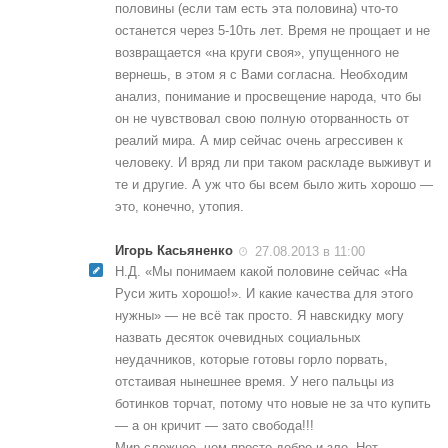
половины (если там есть эта половина) что-то
останется через 5-10ть лет. Время не прощает и не
возвращается «на круги своя», упущенного не
вернешь, в этом я с Вами согласна. Необходим
анализ, понимание и просвещение народа, что бы
он не чувствовал свою полную оторванность от
реалий мира. А мир сейчас очень агрессивен к
человеку. И вряд ли при таком раскладе выживут и
те и другие. А уж что бы всем было жить хорошо —
это, конечно, утопия.
Игорь Касьяненко
27.08.2013 в 11:00
Н.Д. «Мы понимаем какой половине сейчас «На
Руси жить хорошо!». И какие качества для этого
нужны» — не всё так просто. Я навскидку могу
назвать десяток очевидных социальных
неудачников, которые готовы горло порвать,
отстаивая нынешнее время. У него пальцы из
ботинков торчат, потому что новые не за что купить
— а он кричит — зато свобода!!!
Мир сложнее, чем просто добро и зло. Нет