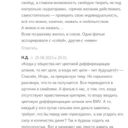
свобод, а главное-возможность свободно творить не под
контрольно «кураторами», горячее желание действовать
самостоятельно — проверить свою индивидуальность,
всё это можно, конечно, назвать и любопытством.
А можно и не назвать…
Всем по-разному жилось в союзе. Одни фильм
ассоциировали с «собой», другие-с «ними»
Ответить
Н.Д.
25.08.2013 в 20:01
«Когда у общества нет цветовой дифференциации
штанов, то нет цели, а когда нет цели – нет будущего!» —
Спасибо, Игорь, за прекрасную тему. Но серьезного
разговора, что-то не получается. Все переводится в
шуточки и смайлики. А фильм о нас, о том, что, когда
отсутствуют нравственные критерии, то впору вводить
цветовую дифференциацию штанов или ВМV. А то,
каждый у кого кулак сильнее или деньги завелись
требует, что бы перед ним «приседали», а как угадать его
силу и количество денег? Так и будешь ходить на
полусогнутых. Вот и начинают нас просто давить на