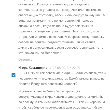
остановках. И люди, с умным видом, судачат о
количестве жен у наших поп звездочек или натягивают
сверкающую футболку, авось и они сойдут за имущих. А
ведь мы понимали, что не мог советский человек
спокойно спать, когда чаклане будут всю жизнь в
горшочках в виде кактусов сидеть. За это их и домой
отправили и память оставили. А современному человеку
совсем не понятен подтекст фильма. Он не станет
думать и сопереживать своим соотечественникам, не то
что, чакланам во Вселенной.
Ответить
Игорь Касьяненко
25.08.2013 в 22:09
В СССР жили как советские люди — коллективисты,так и
несоветские — индивидуалисты. Какой там.например, из
Иосифа Бродского советский человек?
Идеально конечно было бы пострить два
сотрудничающих мира.Капики-индивидуалисты жили бы
по своему, а коммики-коллективисты — как им хорошо. И
чтобы свободное перемещение для одумавшихся было