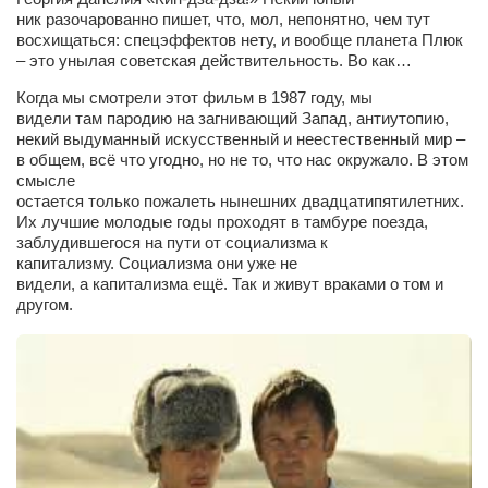
ник разочарованно пишет, что, мол, непонятно, чем тут
Артём Мяус
восхищаться: спецэффектов нету, и вообще планета Плюк
– это унылая советская действительность. Во как…
Александра Сокол
Когда мы смотрели этот фильм в 1987 году, мы
Барды
видели там пародию на загнивающий Запад, антиутопию,
некий выдуманный искусственный и неестественный мир –
Владимир Айзенберг
в общем, всё что угодно, но не то, что нас окружало. В этом
Игорь Добровольский
смысле
остается только пожалеть нынешних двадцатипятилетних.
Ольга Козаченко
Их лучшие молодые годы проходят в тамбуре поезда,
заблудившегося на пути от социализма к
Оксана Скоробагатская
капитализму. Социализма они уже не
видели, а капитализма ещё. Так и живут враками о том и
Александра Скорук
другом.
Евгений Полюхович
Ольга Чикина
Бизнес-партнёры
Здоровье
Врач психиатр–нарколог Анплеев А.Б.