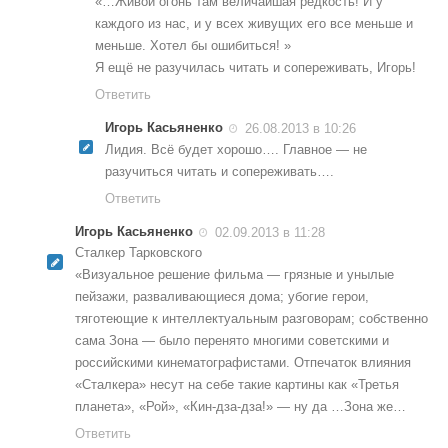
«…Живой огонь там величайшая редкость! И у
каждого из нас, и у всех живущих его все меньше и
меньше. Хотел бы ошибиться! »
Я ещё не разучилась читать и сопереживать, Игорь!
Ответить
Игорь Касьяненко
26.08.2013 в 10:26
Лидия. Всё будет хорошо…. Главное — не
разучиться читать и сопереживать….
Ответить
Игорь Касьяненко
02.09.2013 в 11:28
Сталкер Тарковского
«Визуальное решение фильма — грязные и унылые
пейзажи, разваливающиеся дома; убогие герои,
тяготеющие к интеллектуальным разговорам; собственно
сама Зона — было перенято многими советскими и
российскими кинематографистами. Отпечаток влияния
«Сталкера» несут на себе такие картины как «Третья
планета», «Рой», «Кин-дза-дза!» — ну да …Зона же…
Ответить