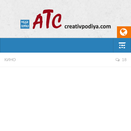
Select
События
КИНО
18
Арт-креатив
Музыка
Живопись
Литература
Поэзия
Проза
Фотоискусство