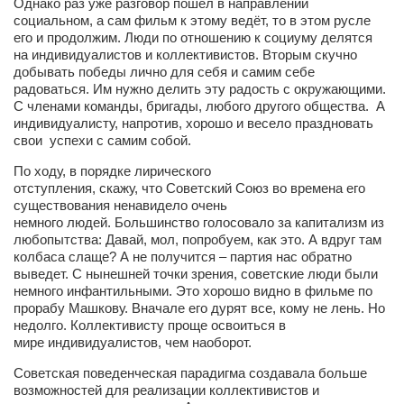
Однако раз уже разговор пошёл в направлении
Режиссёры
социальном, а сам фильм к этому ведёт, то в этом русле
его и продолжим. Люди по отношению к социуму делятся
Художники
на индивидуалистов и коллективистов. Вторым скучно
добывать победы лично для себя и самим себе
Надія Белокур
радоваться. Им нужно делить эту радость с окружающими.
Анна Гидора
С членами команды, бригады, любого другого общества. А
индивидуалисту, напротив, хорошо и весело праздновать
Леонтий Костур
свои успехи с самим собой.
Римма Миленкова
По ходу, в порядке лирического
отступления, скажу, что Советский Союз во времена его
Ирина Проценко
существования ненавидело очень
немного людей. Большинство голосовало за капитализм из
Александр Садовский
любопытства: Давай, мол, попробуем, как это. А вдруг там
Сергей Степанов
колбаса слаще? А не получится – партия нас обратно
выведет. С нынешней точки зрения, советские люди были
Анна Черненко
немного инфантильными. Это хорошо видно в фильме по
прорабу Машкову. Вначале его дурят все, кому не лень. Но
Марина Фенота
недолго. Коллективисту проще освоиться в
мире индивидуалистов, чем наоборот.
Гостиная
Советская поведенческая парадигма создавала больше
Он и Она
возможностей для реализации коллективистов и