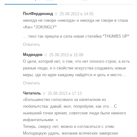
ПолФердинанд
25.08.2013 в 14:55
никогда не говори «никогда» и никогда не говори в глаза
«Кю» *JOKINGLY*
… тихо так пришла и села новая статейка *THUMBS UP*
Ответить
Медведев
25.08.2013 в 15:08
О цели, которой нет, о том, что нет плохого строя, а есть
разные люди, и о свойстве искусства создавать новые
миры, где по идее каждому найдётся и цель и место….
Ответить
Читатель
25.08.2013 в 17:13
«Большинство голосовало за капитализм из
любопытства: давай, мол, попробуем, как это….С
нынешней точки зрения, советские люди были немного
инфантильными. »
Теперь, сверху лет, можно и согласиться с этим.
Молодецкую удаль, желание всяческих заморских