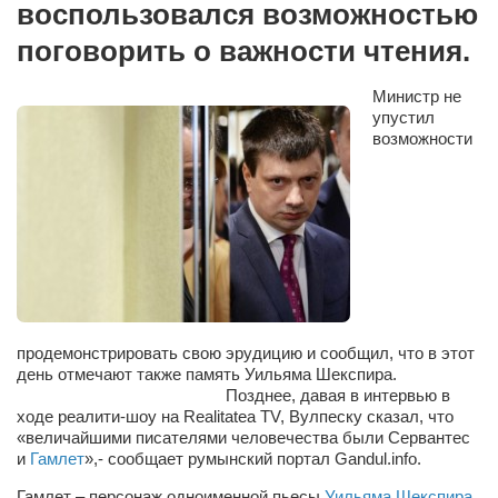
воспользовался возможностью
Сам себе доктор
поговорить о важности чтения.
Активный отдых
Курьезы
Министр не
упустил
Досье
возможности
Арт-менеджеры
Лариса Ильченко
Орест Коваль
Тамара Кубракова
Елена Мельник
Вера Паненко
продемонстрировать свою эрудицию и сообщил, что в этот
день отмечают также память Уильяма Шекспира.
Семён Салатенко
Позднее, давая в интервью в
ходе реалити-шоу на Realitatea TV, Вулпеску сказал, что
Сергей Шепилов
«величайшими писателями человечества были Сервантес
и
Гамлет
»,- сообщает румынский портал Gandul.info.
Актёры
Гамлет – персонаж одноименной пьесы
Уильяма Шекспира,
Валентин Бурый