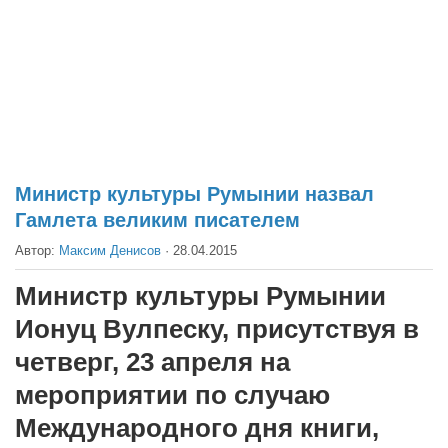
Театр
Архитектура
Кино
Техника
Общество
Факты
Министр культуры Румынии назвал
Гамлета великим писателем
Выборы
Автор:
Максим Денисов
·
28.04.2015
Деньги
Традиции
Министр культуры Румынии
Опросы
Ионуц Вулпеску, присутствуя в
Экология
четверг, 23 апреля на
мероприятии по случаю
Здоровье
Международного дня книги,
Здоровый образ жизни