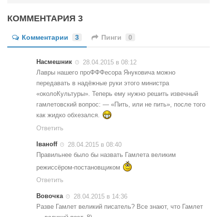
Конкурсы
КОММЕНТАРИЯ 3
Фестиваль. Конкурс «Колибри» 2017
Конкурс «Колибри» 2016
Комментарии
3
Пинги
0
Конкурс «Колибри» 2015
Насмешник
28.04.2015 в 08:12
Конкурс «Колибри» 2014
Лавры нашего проФФФесора Януковича можно
передавать в надёжные руки этого министра
Литературный конкурс «Я люблю Украину»
«околоКультуры». Теперь ему нужно решить извечный
Конкурс «Колибри — детям!» 2014
гамлетовский вопрос: — «Пить, или не пить», после того
как жидко обхезался.
Конкурс «Колибри» 2013
Ответить
Интервью
Iваноff
28.04.2015 в 08:40
Афиша
Правильнее было бы назвать Гамлета великим
режиссёром-постановщиком
Афиша Киев
Ответить
Афиша Сумы
Вовочка
28.04.2015 в 14:36
О нас
Разве Гамлет великий писатель? Все знают, что Гамлет