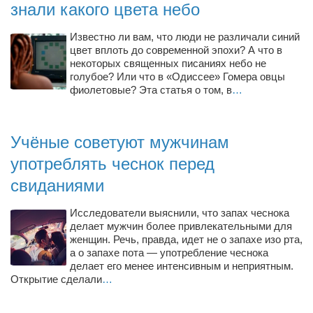
знали какого цвета небо
Косметологическое отделение КП Сумская
городская клиническая больница №4
Известно ли вам, что люди не различали синий
Оптика — Медтехника
цвет вплоть до современной эпохи? А что в
некоторых священных писаниях небо не
Тенториум -центр независимых дистрибьюторов
голубое? Или что в «Одиссее» Гомера овцы
фиолетовые? Эта статья о том, в
…
Кафе, клубы, рестораны
«Винегрет» — демократичный ресторан
Учёные советуют мужчинам
«ЧАЙ — КАВА» магазин — кафе
употреблять чеснок перед
Магазины
свиданиями
«CYCLE GARAGE» — магазин велосипедов
Исследователи выяснили, что запах чеснока
«Книголюб» — супермаркет
делает мужчин более привлекательными для
женщин. Речь, правда, идет не о запахе изо рта,
Багетный двор
а о запахе пота — употребление чеснока
делает его менее интенсивным и неприятным.
МАГАЗИН СТИХОВ НА ЗАКАЗ
Открытие сделали
…
«Павел» — магазин мужской одежды