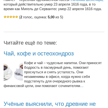
который действительно умер 23 апреля 1616 года, в то
Артём Мяус
время как Мигель де Сервантес умер 22 апреля 1616 года.
Александра Сокол
(
2
голос, оценка:
5,00
из 5)
Барды
Владимир Айзенберг
Игорь Добровольский
Читайте ещё по теме:
Ольга Козаченко
Чай, кофе и остеохондроз
Оксана Скоробагатская
Кофе и чай – чудесные напитки. Они приносят
Александра Скорук
бодрость в пасмурный день, помогают
Евгений Полюхович
проснуться и снять усталость. Они
незаменимы в офисе, когда нужно себя
Ольга Чикина
подстегнуть для очередного рывка к
финансовой цели, они помогают сочинителям
…
Бизнес-партнёры
Здоровье
Учёные выяснили, что древние не
Врач психиатр–нарколог Анплеев А.Б.