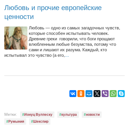
Туризм
Любовь и прочие европейские
«Траверс» — экипировочный центр
ценности
Журналисты
Любовь — одно из самых загадочных чувств,
Александр Гвоздик
которые способен испытывать человек.
Александр Кугук
Древние греки говорили, что боги прощают
влюбленным любые безумства, потому что
Музыканты
сами и лишают их разума. Каждый, кто
испытывал это чувство (а его,
…
Евгений Касьяненко
Сергей Коноз
Денис Федченко
Звукорежиссёры
Alfom Studio
Guitarproduction Studio
Метки:
Писатели
Ионуц Вулпеску
культура
новости
Румыния
Шекспир
Поэты