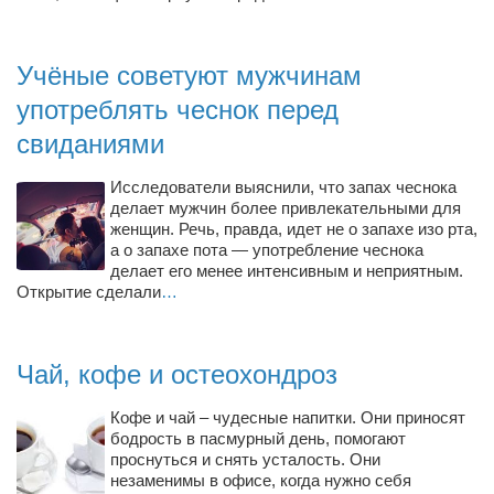
Туризм
«Траверс» — экипировочный центр
Учёные советуют мужчинам
Журналисты
употреблять чеснок перед
Александр Гвоздик
свиданиями
Александр Кугук
Музыканты
Исследователи выяснили, что запах чеснока
делает мужчин более привлекательными для
Евгений Касьяненко
женщин. Речь, правда, идет не о запахе изо рта,
а о запахе пота — употребление чеснока
Сергей Коноз
делает его менее интенсивным и неприятным.
Открытие сделали
…
Денис Федченко
Звукорежиссёры
Alfom Studio
Чай, кофе и остеохондроз
Guitarproduction Studio
Кофе и чай – чудесные напитки. Они приносят
Писатели
бодрость в пасмурный день, помогают
проснуться и снять усталость. Они
Поэты
незаменимы в офисе, когда нужно себя