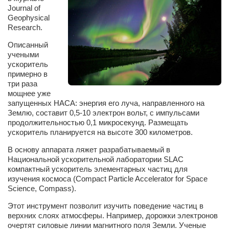
Сам себе доктор
Journal of
Geophysical
Активный отдых
Research.
Курьезы
Описанный
учеными
Досье
ускоритель
примерно в
Арт-менеджеры
три раза
мощнее уже
Лариса Ильченко
запущенных НАСА: энергия его луча, направленного на
Орест Коваль
Землю, составит 0,5-10 электрон вольт, с импульсами
продолжительностью 0,1 микросекунд. Размещать
Тамара Кубракова
ускоритель планируется на высоте 300 километров.
Елена Мельник
В основу аппарата ляжет разрабатываемый в
Национальной ускорительной лаборатории SLAC
Вера Паненко
компактный ускоритель элементарных частиц для
Семён Салатенко
изучения космоса (Compact Particle Accelerator for Space
Science, Compass).
Сергей Шепилов
Этот инструмент позволит изучить поведение частиц в
Актёры
верхних слоях атмосферы. Например, дорожки электронов
очертят силовые линии магнитного поля Земли. Ученые
Валентин Бурый