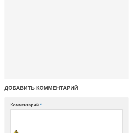
Конкурсы
Фестиваль. Конкурс «Колибри» 2017
Конкурс «Колибри» 2016
Конкурс «Колибри» 2015
Конкурс «Колибри» 2014
Литературный конкурс «Я люблю Украину»
Конкурс «Колибри — детям!» 2014
Конкурс «Колибри» 2013
Интервью
ДОБАВИТЬ КОММЕНТАРИЙ
Афиша
Афиша Киев
Комментарий
*
Афиша Сумы
О нас