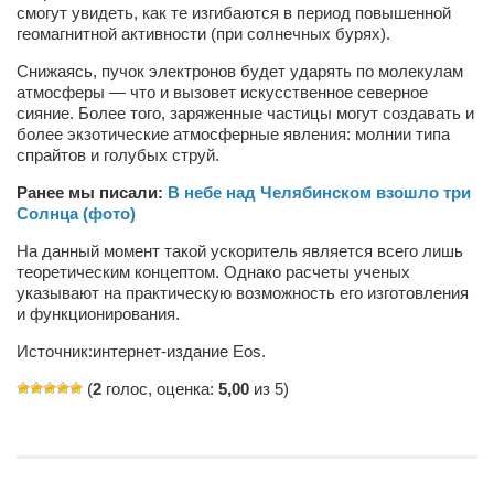
смогут увидеть, как те изгибаются в период повышенной
геомагнитной активности (при солнечных бурях).
Артём Мяус
Снижаясь, пучок электронов будет ударять по молекулам
Александра Сокол
атмосферы — что и вызовет искусственное северное
Барды
сияние. Более того, заряженные частицы могут создавать и
более экзотические атмосферные явления: молнии типа
Владимир Айзенберг
спрайтов и голубых струй.
Игорь Добровольский
Ранее мы писали:
В небе над Челябинском взошло три
Солнца (фото)
Ольга Козаченко
На данный момент такой ускоритель является всего лишь
Оксана Скоробагатская
теоретическим концептом. Однако расчеты ученых
Александра Скорук
указывают на практическую возможность его изготовления
и функционирования.
Евгений Полюхович
Источник:интернет-издание Eos.
Ольга Чикина
(
2
голос, оценка:
5,00
из 5)
Бизнес-партнёры
Здоровье
Врач психиатр–нарколог Анплеев А.Б.