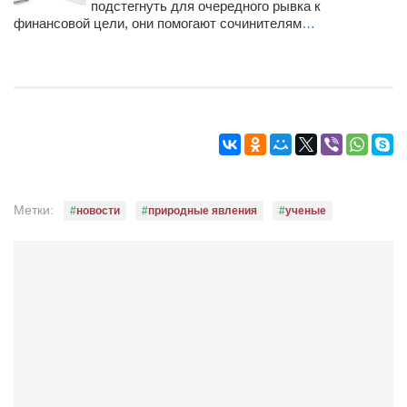
подстегнуть для очередного рывка к
Режиссёры
финансовой цели, они помогают сочинителям
…
Художники
Надія Белокур
Анна Гидора
Леонтий Костур
Римма Миленкова
Ирина Проценко
Метки:
новости
природные явления
ученые
Александр Садовский
Сергей Степанов
Анна Черненко
Марина Фенота
Гостиная
Он и Она