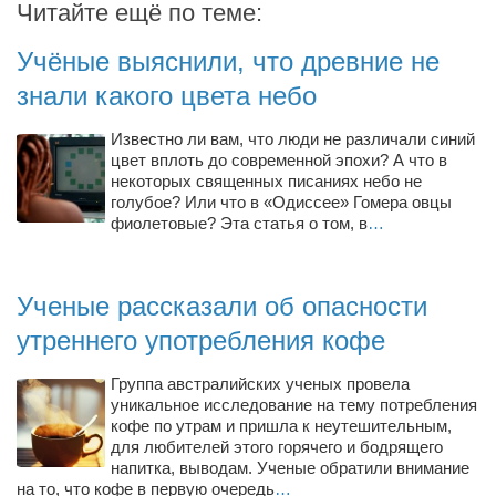
Читайте ещё по теме:
Косметологическое отделение КП Сумская
городская клиническая больница №4
Учёные выяснили, что древние не
Оптика — Медтехника
знали какого цвета небо
Тенториум -центр независимых дистрибьюторов
Известно ли вам, что люди не различали синий
цвет вплоть до современной эпохи? А что в
Кафе, клубы, рестораны
некоторых священных писаниях небо не
голубое? Или что в «Одиссее» Гомера овцы
«Винегрет» — демократичный ресторан
фиолетовые? Эта статья о том, в
…
«ЧАЙ — КАВА» магазин — кафе
Магазины
Ученые рассказали об опасности
«CYCLE GARAGE» — магазин велосипедов
утреннего употребления кофе
«Книголюб» — супермаркет
Группа австралийских ученых провела
Багетный двор
уникальное исследование на тему потребления
МАГАЗИН СТИХОВ НА ЗАКАЗ
кофе по утрам и пришла к неутешительным,
для любителей этого горячего и бодрящего
«Павел» — магазин мужской одежды
напитка, выводам. Ученые обратили внимание
на то, что кофе в первую очередь
…