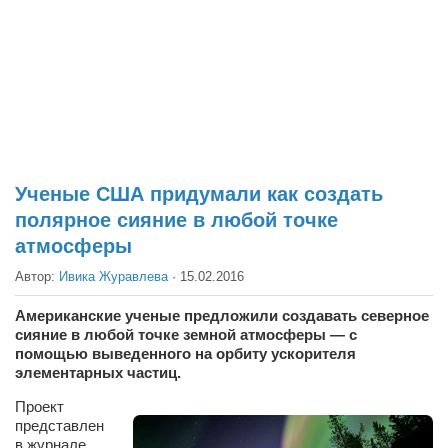
Театр
Архитектура
Кино
Техника
Общество
Факты
Ученые США придумали как создать
полярное сияние в любой точке
Выборы
атмосферы
Деньги
Автор:
Ивика Журавлева
·
15.02.2016
Традиции
Американские ученые предложили создавать северное
Опросы
сияние в любой точке земной атмосферы — с
Экология
помощью выведенного на орбиту ускорителя
элементарных частиц.
Здоровье
Проект
представлен
Здоровый образ жизни
в журнале