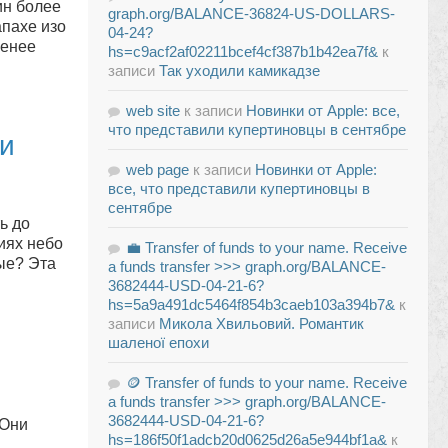
ин более
graph.org/BALANCE-36824-US-DOLLARS-
апахе изо
04-24?
менее
hs=c9acf2af02211bcef4cf387b1b42ea7f&
к
записи
Так уходили камикадзе
web site
к записи
Новинки от Apple: все,
что представили купертиновцы в сентябре
ли
web page
к записи
Новинки от Apple:
все, что представили купертиновцы в
сентябре
ь до
иях небо
💼 Transfer of funds to your name. Receive
ые? Эта
a funds transfer >>> graph.org/BALANCE-
3682444-USD-04-21-6?
hs=5a9a491dc5464f854b3caeb103a394b7&
к
записи
Микола Хвильовий. Романтик
шаленої епохи
🪙 Transfer of funds to your name. Receive
a funds transfer >>> graph.org/BALANCE-
3682444-USD-04-21-6?
 Они
hs=186f50f1adcb20d0625d26a5e944bf1a&
к