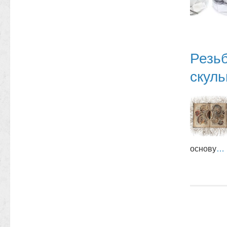
Резьб
скул
основу
…