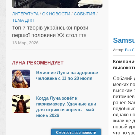
ЛИТЕРАТУРА
/
ОК НОВОСТИ
/
СОБЫТИЯ
/
ТЕМА ДНЯ
Топ 7 творів української прози
першої половини XX століття
Samsu
13 Мар, 2026
Автор:
Вик 
Компани
ЛУНА РЕКОМЕНДУЕТ
высокоте
Влияние Луны на здоровье
человека с 11 по 20 июля
Собачий 
мелких п
высоким 
питомцев.
Когда Луна зовёт к
ранее Sa
парикмахеру. Удачные дни
подобные
для стрижки апрель - май -
однако н
июнь 2026
жилище д
новый уро
что по ур
Смотреть все новости