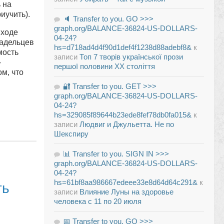
 на
иучить).
🔈 Transfer to you. GO >>>
graph.org/BALANCE-36824-US-DOLLARS-
 ходе
04-24?
ладельцев
hs=d718ad4d4f90d1def4f1238d88adebf8&
к
мость
записи
Топ 7 творів української прози
-
першої половини XX століття
ом, что
🔐 Transfer to you. GET >>>
graph.org/BALANCE-36824-US-DOLLARS-
04-24?
hs=329085f89644b23ede8fef78db0fa015&
к
записи
Людвиг и Джульетта. Не по
Шекспиру
📊 Transfer to you. SIGN IN >>>
graph.org/BALANCE-36824-US-DOLLARS-
04-24?
hs=61bf8aa986667edeee33e8d64d64c291&
к
ть
записи
Влияние Луны на здоровье
человека с 11 по 20 июля
📅 Transfer to you. GO >>>