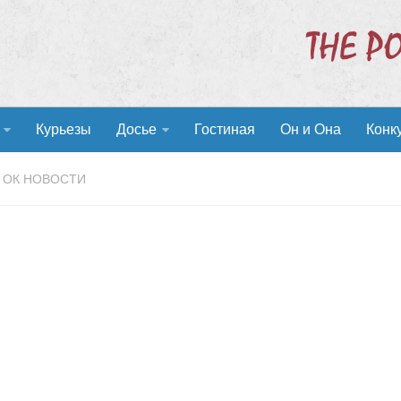
Курьезы
Досье
Гостиная
Он и Она
Конк
ОК НОВОСТИ