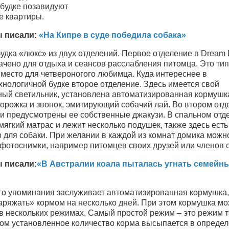
 будке позавидуют
е квартиры.
ы писали:
«На Кипре в суде победила собака»
удка «люкс» из двух отделений. Первое отделение в Dream
ачено для отдыха и сеансов расслабления питомца. Это ти
место для четвероногого любимца. Куда интереснее в
нологичной будке второе отделение. Здесь имеется свой
ный светильник, установлена автоматизированная кормушка
дорожка и звонок, эмитирующий собачий лай. Во втором отд
ки предусмотрены ее собственные джакузи. В спальном отд
мягкий матрас и лежит несколько подушек, также здесь есть
 для собаки. При желании в каждой из комнат домика можн
 фотоснимки, например питомцев своих друзей или членов 
 писали:
«В Австралии коала пыталась угнать семейн
го упоминания заслуживает автоматизированная кормушка,
аряжать» кормом на несколько дней. При этом кормушка мо
 в нескольких режимах. Самый простой режим – это режим 
ром установленное количество корма высыпается в опреде