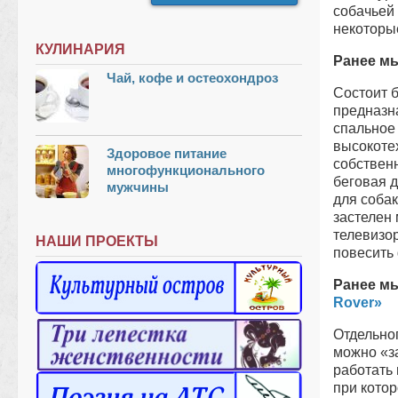
собачьей
некоторы
КУЛИНАРИЯ
Ранее м
Чай, кофе и остеохондроз
Состоит б
предназн
спальное 
высокотех
Здоровое питание
собствен
многофункционального
беговая 
мужчины
для соба
застелен 
телевизор
НАШИ ПРОЕКТЫ
повесить
Ранее мы
Rover»
Отдельно
можно «з
работать
при кото