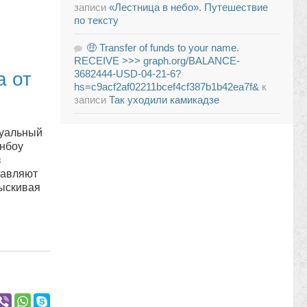
записи
«Лестница в небо». Путешествие
по тексту
🤑 Transfer of funds to your name.
RECEIVE >>> graph.org/BALANCE-
3682444-USD-04-21-6?
а от
hs=c9acf2af02211bcef4cf387b1b42ea7f&
к
записи
Так уходили камикадзе
туальный
нбоу
з
тавляют
тыскивая