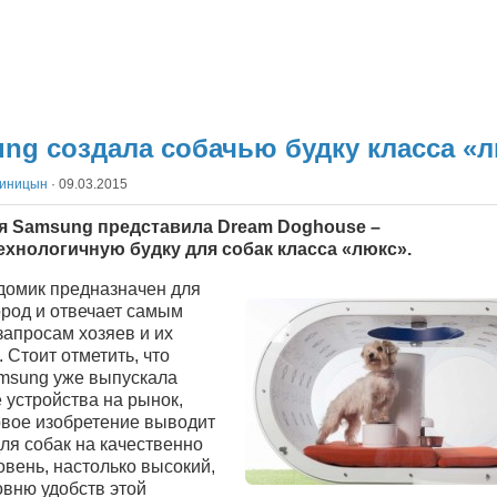
ng создала собачью будку класса «
Синицын
·
09.03.2015
я Samsung представила Dream Doghouse –
хнологичную будку для собак класса «люкс».
домик предназначен для
ород и отвечает самым
запросам хозяев и их
 Стоит отметить, что
msung уже выпускала
 устройства на рынок,
овое изобретение выводит
ля собак на качественно
вень, настолько высокий,
овню удобств этой