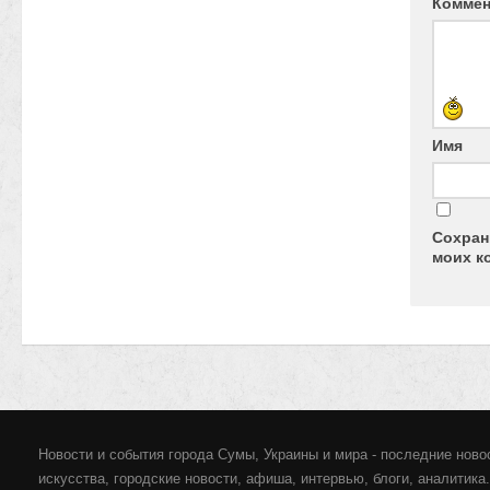
Комме
Имя
Сохран
моих к
Новости и события города Сумы, Украины и мира - последние новос
искусства, городские новости, афиша, интервью, блоги, аналитика.