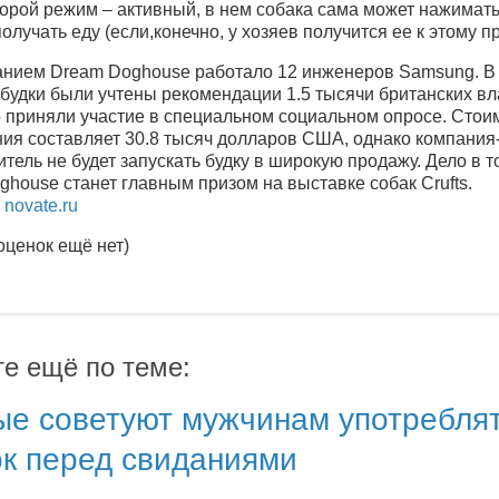
торой режим – активный, в нем собака сама может нажимать
получать еду (если,конечно, у хозяев получится ее к этому пр
анием Dream Doghouse работало 12 инженеров Samsung. В
 будки были учтены рекомендации 1.5 тысячи британских в
о приняли участие в специальном социальном опросе. Стои
ния составляет 30.8 тысяч долларов США, однако компания
тель не будет запускать будку в широкую продажу. Дело в т
house станет главным призом на выставке собак Crufts.
:
novate.ru
оценок ещё нет)
те ещё по теме:
ые советуют мужчинам употребля
ок перед свиданиями