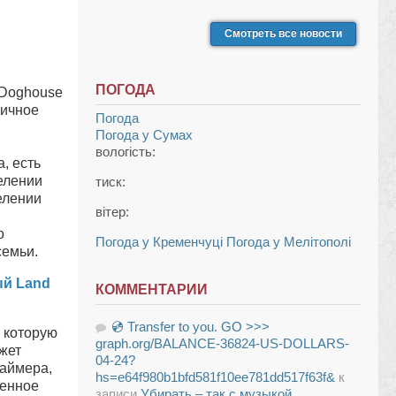
Смотреть все новости
ПОГОДА
 Doghouse
пичное
Погода
Погода у
Сумах
вологість:
, есть
елении
тиск:
елении
вітер:
о
Погода у Кременчуці
Погода у Мелітополі
семьи.
ый Land
КОММЕНТАРИИ
💿 Transfer to you. GO >>>
 которую
graph.org/BALANCE-36824-US-DOLLARS-
жет
04-24?
таймера,
hs=e64f980b1bfd581f10ee781dd517f63f&
к
ленное
записи
Убирать – так с музыкой