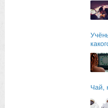
Учёны
каког
Чай, 