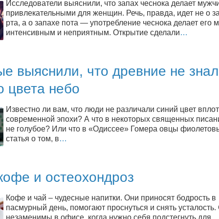
Исследователи выяснили, что запах чеснока делает мужч
привлекательными для женщин. Речь, правда, идет не о з
рта, а о запахе пота — употребление чеснока делает его 
интенсивным и неприятным. Открытие сделали
…
е выяснили, что древние не зна
о цвета небо
Известно ли вам, что люди не различали синий цвет вплот
современной эпохи? А что в некоторых священных писан
не голубое? Или что в «Одиссее» Гомера овцы фиолетов
статья о том, в
…
кофе и остеохондроз
Кофе и чай – чудесные напитки. Они приносят бодрость в
пасмурный день, помогают проснуться и снять усталость.
незаменимы в офисе, когда нужно себя подстегнуть для