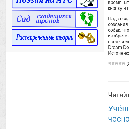
время. В
кнопку и 
Над созд
создания
собак, чт
изобрете
производи
Dream Dog
Источник
(
Читай
Учён
чесн