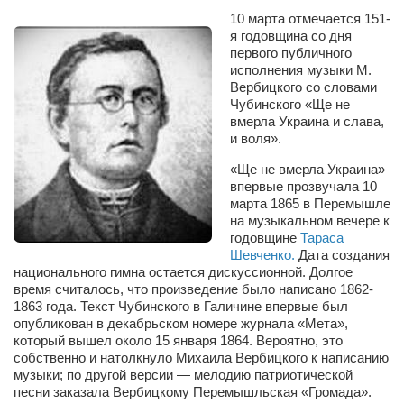
Сам себе доктор
10 марта отмечается 151-
я годовщина со дня
Активный отдых
первого публичного
Курьезы
исполнения музыки М.
Вербицкого со словами
Досье
Чубинского «Ще не
вмерла Украина и слава,
Арт-менеджеры
и воля».
Лариса Ильченко
«Ще не вмерла Украина»
впервые прозвучала 10
Орест Коваль
марта 1865 в Перемышле
на музыкальном вечере к
Тамара Кубракова
годовщине
Тараса
Елена Мельник
Шевченко.
Дата создания
национального гимна остается дискуссионной. Долгое
Вера Паненко
время считалось, что произведение было написано 1862-
1863 года. Текст Чубинского в Галичине впервые был
Семён Салатенко
опубликован в декабрьском номере журнала «Мета»,
который вышел около 15 января 1864. Вероятно, это
Сергей Шепилов
собственно и натолкнуло Михаила Вербицкого к написанию
Актёры
музыки; по другой версии — мелодию патриотической
песни заказала Вербицкому Перемышльская «Громада».
Валентин Бурый