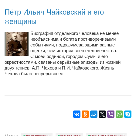
Конкурсы
Пётр Ильич Чайковский и его
Фестиваль. Конкурс «Колибри» 2017
женщины
Конкурс «Колибри» 2016
Конкурс «Колибри» 2015
Биография отдельного человека не менее
необъяснима и богата противоречивыми
Конкурс «Колибри» 2014
событиями, подразумевающими разные
оценки, чем история всего человечества.
Литературный конкурс «Я люблю Украину»
С моей родиной, городом Сумы и его
окрестностями, связаны серьёзные эпизоды из жизней
Конкурс «Колибри — детям!» 2014
двух гениев: А.П. Чехова и П.И. Чайковского. Жизнь
Конкурс «Колибри» 2013
Чехова была непрерывным
…
Интервью
Афиша
Афиша Киев
Афиша Сумы
О нас