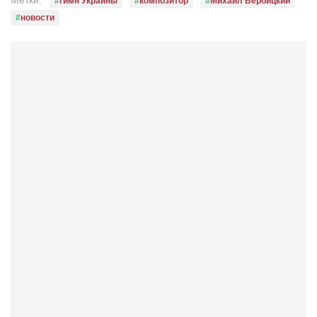
Метки:
гимн Украины
композитор
Михаил Вербицкий
новости