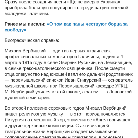
Сразу после создания песня «Ще не вмерла Украина»
приобрела большую популярность среди патриотической
Артём Мяус
молодежи Галичины.
Александра Сокол
Ранее мы писали:
«О том как паны чествуют борца за
свободу»
Барды
Биографическая справка:
Владимир Айзенберг
Михаил Вербицкий — один из первых украинских
Игорь Добровольский
профессиональных композиторов Галичины, родился 4
Ольга Козаченко
марта в 1815 году в селе Явирник Руський, на Лемкивщине,
в семье греко-католического священника. После смерти
Оксана Скоробагатская
отца опекунство над юношей взял его дальний родственник
— перемышльский епископ Иван Снигурский — основатель
Александра Скорук
музыкальной школы при Перемышльский кафедре УГКЦ.
Евгений Полюхович
М. Вербицкий учился в этой школе, а затем — в Львовской
духовной семинарии.
Ольга Чикина
Во второй половине сороковых годов Михаил Вербицкий
Бизнес-партнёры
пишет религиозную музыку — в этот период появляется
Литургия на смешанный хор, знаменитое «Ангел вопияше»
Здоровье
и другие церковные композиции. С активизацией
театральной жизни Вербицкий создает музыкальное
Врач психиатр–нарколог Анплеев А.Б.
сопровождение к театральным спектаклям, в основном