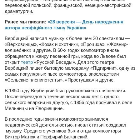
Косметологическое отделение КП Сумская
переводной польской, французской, немецко-австрийской
городская клиническая больница №4
драматургии.
Оптика — Медтехника
Ранее мы писали:
«28 вересня — День народження
автора неофіційного гімну України»
Тенториум -центр независимых дистрибьюторов
Вербицкий написал музыку к более чем 20 спектаклям —
«Верховинцы», «Козак и охотник», «Проциха», «Жовнир-
Кафе, клубы, рестораны
волшебник» и другие. В 60-х годах композитор вновь
обращается к жанру песенной гры, когда во Львове был
«Винегрет» — демократичный ресторан
открыт
театр
«Русской Беседы». Для этого театра
Вербицкий пишет бытовую мелодраму «Підгиряни», одну из
«ЧАЙ — КАВА» магазин — кафе
самых популярных пьес композитора, впоследствии
Магазины
«Сельские пленипотенты», «Простушка» и другие.
«CYCLE GARAGE» — магазин велосипедов
В 1850 году Вербицкий был рукоположен в священники.
После переездов в течение нескольких лет с одного
«Книголюб» — супермаркет
сельского епархии на другую, с 1856 года проживал в селе
Мельницы на Яворивщине.
Багетный двор
В последние годы жизни композитор занимался
МАГАЗИН СТИХОВ НА ЗАКАЗ
педагогической деятельностью, писал статьи, создавал
«Павел» — магазин мужской одежды
музыку. Среди его учеников были отцы-композиторы
Виктор Матюк и Порфирий Бажанский.