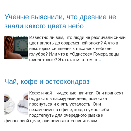
Режиссёры
Художники
Учёные выяснили, что древние не
Надія Белокур
знали какого цвета небо
Анна Гидора
Известно ли вам, что люди не различали синий
цвет вплоть до современной эпохи? А что в
Леонтий Костур
некоторых священных писаниях небо не
Римма Миленкова
голубое? Или что в «Одиссее» Гомера овцы
фиолетовые? Эта статья о том, в
…
Ирина Проценко
Александр Садовский
Чай, кофе и остеохондроз
Сергей Степанов
Анна Черненко
Кофе и чай – чудесные напитки. Они приносят
бодрость в пасмурный день, помогают
Марина Фенота
проснуться и снять усталость. Они
незаменимы в офисе, когда нужно себя
Гостиная
подстегнуть для очередного рывка к
финансовой цели, они помогают сочинителям
…
Он и Она