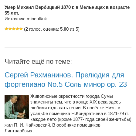
Туризм
Умер Михаил Вербицкий 1870 г. в Мельницах в возрасте
«Траверс» — экипировочный центр
55 лет.
Источник:
mincult/uk
Журналисты
(
2
голос, оценка:
5,00
из 5)
Александр Гвоздик
Александр Кугук
Музыканты
Читайте ещё по теме:
Евгений Касьяненко
Сергей Коноз
Сергей Рахманинов. Прелюдия для
Денис Федченко
фортепиано No.5 Соль минор op. 23
Звукорежиссёры
Живописные окрестности города Сумы
Alfom Studio
знамениты тем, что в конце XIX века здесь
любили отдыхать гении. В посёлке Низы в
Guitarproduction Studio
усадьбе помещика Н.Кондратьева в 1871-79 гг.
каждое лето (кроме 1877- года своей женитьбы)
Писатели
жил П. И. Чайковский. В особняке помещиков
Линтварёвых
Поэты
…