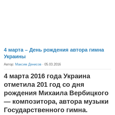
Театр
Архитектура
Кино
Техника
Общество
Факты
4 марта – День рождения автора гимна
Украины
Выборы
Автор:
Максим Денисов
·
05.03.2016
Деньги
Традиции
4 марта 2016 года Украина
Опросы
отметила 201 год со дня
Экология
рождения Михаила Вербицкого
— композитора, автора музыки
Здоровье
Государственного гимна.
Здоровый образ жизни