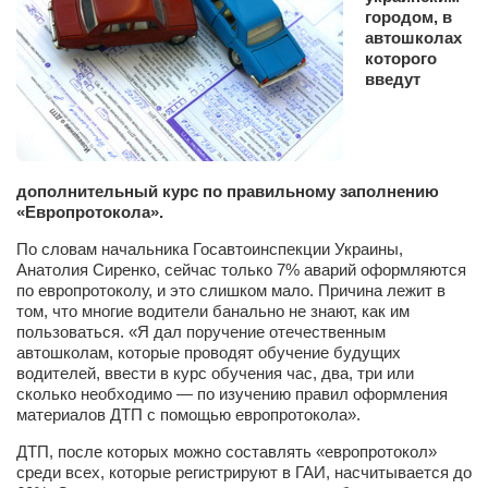
Сам себе доктор
городом, в
автошколах
Активный отдых
которого
введут
Курьезы
Досье
Арт-менеджеры
дополнительный курс по правильному заполнению
Лариса Ильченко
«Европротокола».
Орест Коваль
По словам начальника Госавтоинспекции Украины,
Анатолия Сиренко, сейчас только 7% аварий оформляются
Тамара Кубракова
по европротоколу, и это слишком мало. Причина лежит в
Елена Мельник
том, что многие водители банально не знают, как им
пользоваться. «Я дал поручение отечественным
Вера Паненко
автошколам, которые проводят обучение будущих
водителей, ввести в курс обучения час, два, три или
Семён Салатенко
сколько необходимо — по изучению правил оформления
материалов ДТП с помощью европротокола».
Сергей Шепилов
ДТП, после которых можно составлять «европротокол»
Актёры
среди всех, которые регистрируют в ГАИ, насчитывается до
Валентин Бурый