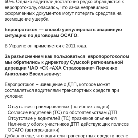
60%. Однако водители достаточно редко обращаются к
европротоколу, опасаясь, что из-за неправильно
Артём Мяус
оформленных документов могут потерять средства на
возмещение ущерба.
Александра Сокол
Европротокол — способ урегулировать аварийную
Барды
ситуацию по договорам ОСАГО.
Владимир Айзенберг
В Украине он применяется с 2011 года.
Игорь Добровольский
За разъяснением как пользоваться европоротоколом
Ольга Козаченко
мы обратились к директору Cумской региональной
дирекции ЧАО «СК «АХА Страхование» Левченко
Оксана Скоробагатская
Анатолию Васильевичу:
Александра Скорук
Европротокол – извещение о ДТП, которое может
составляться водителями транспортных средств при
Евгений Полюхович
условии:
Ольга Чикина
Отсутствия травмированных (погибших людей)
Бизнес-партнёры
Согласие водителей (ТС) по обстоятельствам ДТП
Отсутствие у водителей (ТС) признаков опьянения
Здоровье
Наличие у обоих участников ДТП действующих полисов
ОСАГО (автогражданки)
Врач психиатр–нарколог Анплеев А.Б.
Добавлю еще, что водители транспортных средств после