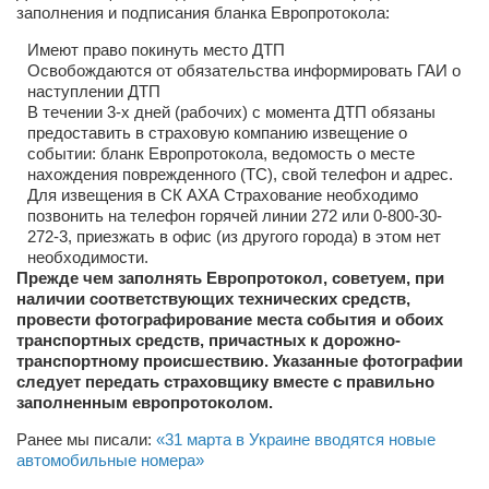
заполнения и подписания бланка Европротокола:
Косметологическое отделение КП Сумская
городская клиническая больница №4
Имеют право покинуть место ДТП
Освобождаются от обязательства информировать ГАИ о
Оптика — Медтехника
наступлении ДТП
Тенториум -центр независимых дистрибьюторов
В течении 3-х дней (рабочих) с момента ДТП обязаны
предоставить в страховую компанию извещение о
событии: бланк Европротокола, ведомость о месте
Кафе, клубы, рестораны
нахождения поврежденного (ТС), свой телефон и адрес.
Для извещения в СК АХА Страхование необходимо
«Винегрет» — демократичный ресторан
позвонить на телефон горячей линии 272 или 0-800-30-
272-3, приезжать в офис (из другого города) в этом нет
«ЧАЙ — КАВА» магазин — кафе
необходимости.
Магазины
Прежде чем заполнять Европротокол, советуем, при
наличии соответствующих технических средств,
«CYCLE GARAGE» — магазин велосипедов
провести фотографирование места события и обоих
транспортных средств, причастных к дорожно-
«Книголюб» — супермаркет
транспортному происшествию. Указанные фотографии
следует передать страховщику вместе с правильно
Багетный двор
заполненным европротоколом.
МАГАЗИН СТИХОВ НА ЗАКАЗ
Ранее мы писали:
«31 марта в Украине вводятся новые
«Павел» — магазин мужской одежды
автомобильные номера»