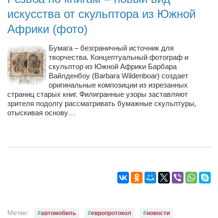
Конкурсы
искусства от скульптора из Южной
Фестиваль. Конкурс «Колибри» 2017
Африки (фото)
Конкурс «Колибри» 2016
Бумага – безграничный источник для
Конкурс «Колибри» 2015
творчества. Концептуальный фотограф и
скульптор из Южной Африки Барбара
Конкурс «Колибри» 2014
Вайлденбоу (Barbara Wildenboar) создает
Литературный конкурс «Я люблю Украину»
оригинальные композиции из изрезанных
страниц старых книг. Филигранные узоры заставляют
Конкурс «Колибри — детям!» 2014
зрителя подолгу рассматривать бумажные скульптуры,
отыскивая основу
…
Конкурс «Колибри» 2013
Интервью
Афиша
Афиша Киев
Афиша Сумы
О нас
Метки:
автомобиль
европротокол
новости