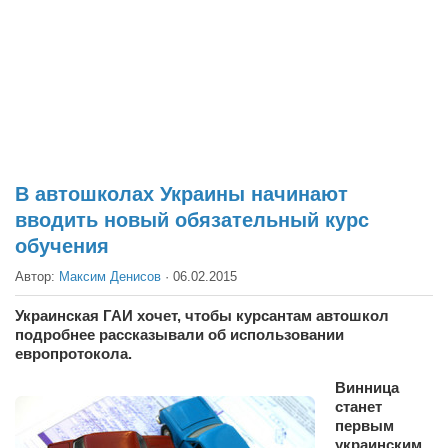
Театр
Архитектура
Кино
Техника
Общество
Факты
В автошколах Украины начинают
вводить новый обязательный курс
Выборы
обучения
Деньги
Автор:
Максим Денисов
·
06.02.2015
Традиции
Украинская ГАИ хочет, чтобы курсантам автошкол
Опросы
подробнее рассказывали об использовании
Экология
европротокола.
Винница
Здоровье
станет
Здоровый образ жизни
первым
украинским