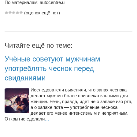
Туризм
По материалам: autocentre.u
«Траверс» — экипировочный центр
(оценок ещё нет)
Журналисты
Александр Гвоздик
Александр Кугук
Читайте ещё по теме:
Музыканты
Учёные советуют мужчинам
Евгений Касьяненко
употреблять чеснок перед
Сергей Коноз
свиданиями
Денис Федченко
Исследователи выяснили, что запах чеснока
Звукорежиссёры
делает мужчин более привлекательными для
Alfom Studio
женщин. Речь, правда, идет не о запахе изо рта,
а о запахе пота — употребление чеснока
Guitarproduction Studio
делает его менее интенсивным и неприятным.
Открытие сделали
…
Писатели
Поэты