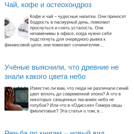
Чай, кофе и остеохондроз
Режиссёры
Художники
Кофе и чай – чудесные напитки. Они приносят
бодрость в пасмурный день, помогают
Надія Белокур
проснуться и снять усталость. Они
незаменимы в офисе, когда нужно себя
Анна Гидора
подстегнуть для очередного рывка к
Леонтий Костур
финансовой цели, они помогают сочинителям
…
Римма Миленкова
Ирина Проценко
Учёные выяснили, что древние не
Александр Садовский
знали какого цвета небо
Сергей Степанов
Известно ли вам, что люди не различали синий
Анна Черненко
цвет вплоть до современной эпохи? А что в
некоторых священных писаниях небо не
Марина Фенота
голубое? Или что в «Одиссее» Гомера овцы
фиолетовые? Эта статья о том, в
…
Гостиная
Он и Она
Резьба по книгам – новый вид