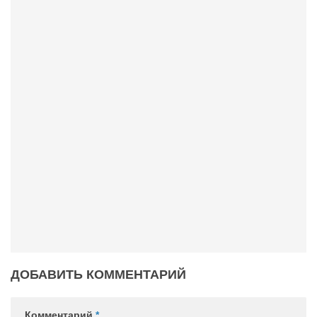
Конкурсы
Фестиваль. Конкурс «Колибри» 2017
Конкурс «Колибри» 2016
Конкурс «Колибри» 2015
Конкурс «Колибри» 2014
Литературный конкурс «Я люблю Украину»
Конкурс «Колибри — детям!» 2014
Конкурс «Колибри» 2013
Интервью
Афиша
Афиша Киев
Афиша Сумы
ДОБАВИТЬ КОММЕНТАРИЙ
О нас
Комментарий
*