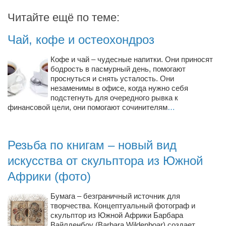
Косметологическое отделение КП Сумская
Читайте ещё по теме:
городская клиническая больница №4
Оптика — Медтехника
Чай, кофе и остеохондроз
Тенториум -центр независимых дистрибьюторов
Кофе и чай – чудесные напитки. Они приносят
бодрость в пасмурный день, помогают
Кафе, клубы, рестораны
проснуться и снять усталость. Они
незаменимы в офисе, когда нужно себя
«Винегрет» — демократичный ресторан
подстегнуть для очередного рывка к
финансовой цели, они помогают сочинителям
…
«ЧАЙ — КАВА» магазин — кафе
Магазины
Резьба по книгам – новый вид
«CYCLE GARAGE» — магазин велосипедов
искусства от скульптора из Южной
«Книголюб» — супермаркет
Африки (фото)
Багетный двор
МАГАЗИН СТИХОВ НА ЗАКАЗ
Бумага – безграничный источник для
творчества. Концептуальный фотограф и
«Павел» — магазин мужской одежды
скульптор из Южной Африки Барбара
Вайлденбоу (Barbara Wildenboar) создает