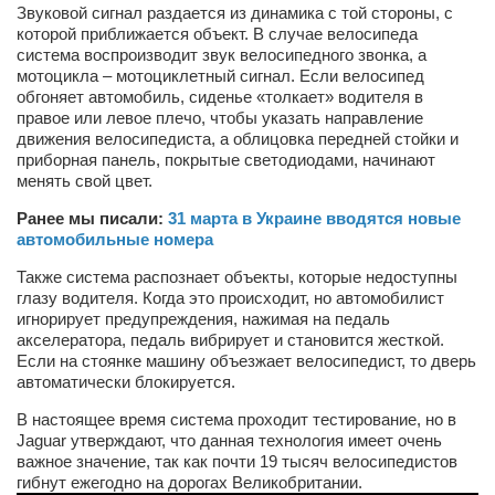
Сам себе доктор
Звуковой сигнал раздается из динамика с той стороны, с
которой приближается объект. В случае велосипеда
Активный отдых
система воспроизводит звук велосипедного звонка, а
мотоцикла – мотоциклетный сигнал. Если велосипед
Курьезы
обгоняет автомобиль, сиденье «толкает» водителя в
правое или левое плечо, чтобы указать направление
Досье
движения велосипедиста, а облицовка передней стойки и
приборная панель, покрытые светодиодами, начинают
Арт-менеджеры
менять свой цвет.
Лариса Ильченко
Ранее мы писали:
31 марта в Украине вводятся новые
автомобильные номера
Орест Коваль
Тамара Кубракова
Также система распознает объекты, которые недоступны
глазу водителя. Когда это происходит, но автомобилист
Елена Мельник
игнорирует предупреждения, нажимая на педаль
акселератора, педаль вибрирует и становится жесткой.
Вера Паненко
Если на стоянке машину объезжает велосипедист, то дверь
автоматически блокируется.
Семён Салатенко
В настоящее время система проходит тестирование, но в
Сергей Шепилов
Jaguar утверждают, что данная технология имеет очень
Актёры
важное значение, так как почти 19 тысяч велосипедистов
гибнут ежегодно на дорогах Великобритании.
Валентин Бурый