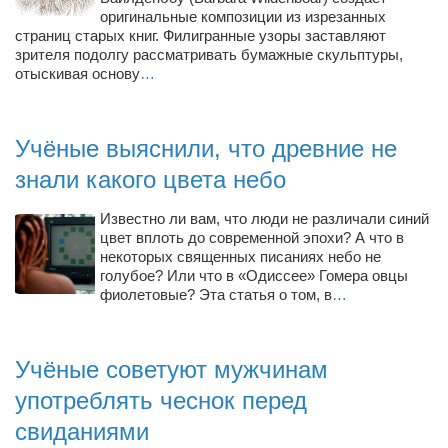
Туризм
оригинальные композиции из изрезанных
«Траверс» — экипировочный центр
страниц старых книг. Филигранные узоры заставляют
зрителя подолгу рассматривать бумажные скульптуры,
Журналисты
отыскивая основу
…
Александр Гвоздик
Александр Кугук
Учёные выяснили, что древние не
Музыканты
знали какого цвета небо
Евгений Касьяненко
Известно ли вам, что люди не различали синий
Сергей Коноз
цвет вплоть до современной эпохи? А что в
некоторых священных писаниях небо не
Денис Федченко
голубое? Или что в «Одиссее» Гомера овцы
фиолетовые? Эта статья о том, в
…
Звукорежиссёры
Alfom Studio
Учёные советуют мужчинам
Guitarproduction Studio
употреблять чеснок перед
Писатели
свиданиями
Поэты