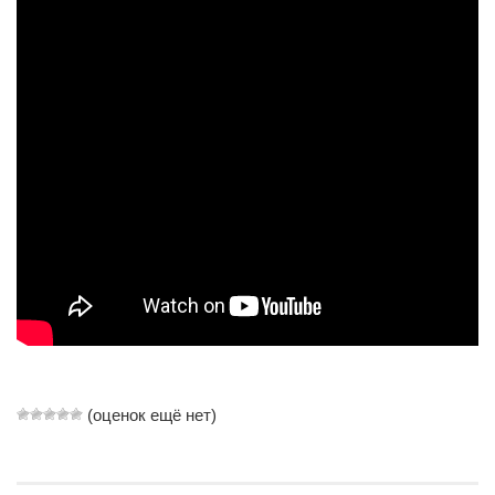
Артём Мяус
Александра Сокол
Барды
Владимир Айзенберг
Игорь Добровольский
Ольга Козаченко
Оксана Скоробагатская
Александра Скорук
Евгений Полюхович
Ольга Чикина
Бизнес-партнёры
(оценок ещё нет)
Здоровье
Врач психиатр–нарколог Анплеев А.Б.