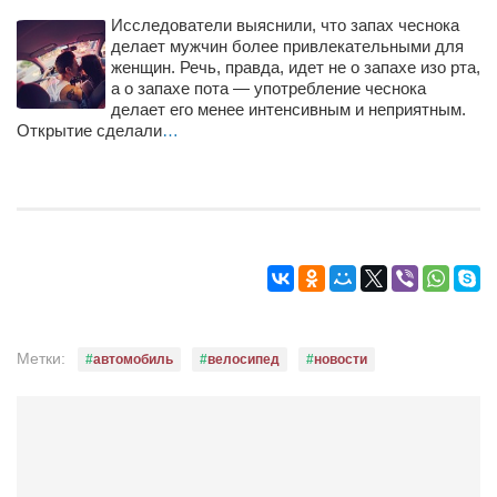
Режиссёры
Исследователи выяснили, что запах чеснока
делает мужчин более привлекательными для
Художники
женщин. Речь, правда, идет не о запахе изо рта,
а о запахе пота — употребление чеснока
Надія Белокур
делает его менее интенсивным и неприятным.
Анна Гидора
Открытие сделали
…
Леонтий Костур
Римма Миленкова
Ирина Проценко
Александр Садовский
Сергей Степанов
Анна Черненко
Метки:
автомобиль
велосипед
новости
Марина Фенота
Гостиная
Он и Она