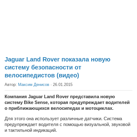
Театр
Архитектура
Кино
Техника
Общество
Факты
Jaguar Land Rover показала новую
систему безопасности от
Выборы
велосипедистов (видео)
Деньги
Автор:
Максим Денисов
·
26.01.2015
Традиции
Компания Jaguar Land Rover представила новую
Опросы
систему Bike Sense, которая предупреждает водителей
Экология
о приближающихся велосипедах и мотоциклах.
Для этого она использует различные датчики. Система
Здоровье
предупреждает водителя с помощью визуальной, звуковой
и тактильной индикаций.
Здоровый образ жизни