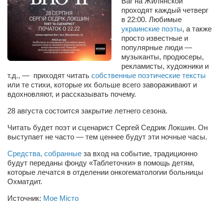
Bar на Жилянской
Сам себе доктор
проходят каждый четверг
в 22:00. Любимые
Активный отдых
украинские поэты
, а также
Курьезы
просто известные и
популярные люди —
Досье
музыканты, продюсеры,
рекламисты, художники и
Арт-менеджеры
т.д., — приходят читать
собственные поэтические тексты
или те стихи, которые их больше всего завораживают и
Лариса Ильченко
вдохновляют, и рассказывать почему.
Орест Коваль
28 августа состоится закрытие летнего сезона.
Тамара Кубракова
Читать будет поэт и сценарист Сергей Седрик Локшин. Он
выступает не часто — тем ценнее будут эти ночные часы.
Елена Мельник
Средства, собранные
за вход на событие, традиционно
Вера Паненко
будут переданы фонду «Таблеточки» в помощь детям,
Семён Салатенко
которые лечатся в отделении онкогематологии больницы
Охматдит.
Сергей Шепилов
Источник:
Мое Місто
Актёры
Валентин Бурый