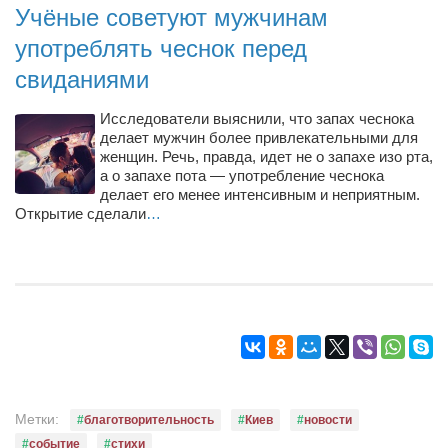
Туризм
Учёные советуют мужчинам
«Траверс» — экипировочный центр
употреблять чеснок перед
Журналисты
свиданиями
Александр Гвоздик
Исследователи выяснили, что запах чеснока
Александр Кугук
делает мужчин более привлекательными для
женщин. Речь, правда, идет не о запахе изо рта,
Музыканты
а о запахе пота — употребление чеснока
делает его менее интенсивным и неприятным.
Евгений Касьяненко
Открытие сделали
…
Сергей Коноз
Денис Федченко
Звукорежиссёры
Alfom Studio
Guitarproduction Studio
Писатели
Метки:
благотворительность
Киев
новости
Поэты
событие
стихи