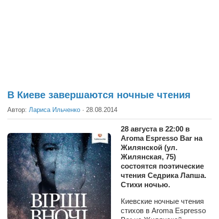
Театр
Архитектура
Кино
Техника
Общество
Факты
В Киеве завершаются ночные чтения
Выборы
Автор:
Лариса Ильченко
·
28.08.2014
Деньги
28 августа в 22:00 в
Aroma Espresso Bar на
Традиции
Жилянской (ул.
Опросы
Жилянская, 75)
состоятся поэтические
Экология
чтения Седрика Лапша.
Стихи ночью.
Здоровье
Киевские ночные чтения
Здоровый образ жизни
стихов в Aroma Espresso