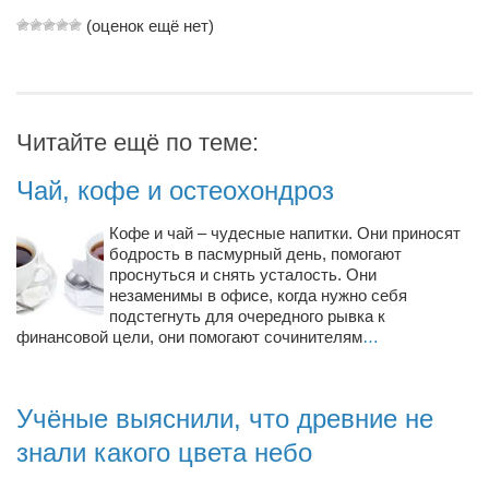
(оценок ещё нет)
Артём Мяус
Александра Сокол
Барды
Читайте ещё по теме:
Владимир Айзенберг
Игорь Добровольский
Чай, кофе и остеохондроз
Ольга Козаченко
Кофе и чай – чудесные напитки. Они приносят
Оксана Скоробагатская
бодрость в пасмурный день, помогают
проснуться и снять усталость. Они
Александра Скорук
незаменимы в офисе, когда нужно себя
подстегнуть для очередного рывка к
Евгений Полюхович
финансовой цели, они помогают сочинителям
…
Ольга Чикина
Бизнес-партнёры
Учёные выяснили, что древние не
Здоровье
знали какого цвета небо
Врач психиатр–нарколог Анплеев А.Б.