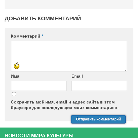
Конкурсы
Фестиваль. Конкурс «Колибри» 2017
ДОБАВИТЬ КОММЕНТАРИЙ
Конкурс «Колибри» 2016
Конкурс «Колибри» 2015
Комментарий
*
Конкурс «Колибри» 2014
Литературный конкурс «Я люблю Украину»
Конкурс «Колибри — детям!» 2014
Конкурс «Колибри» 2013
Имя
Email
Интервью
Афиша
Сохранить моё имя, email и адрес сайта в этом
Афиша Киев
браузере для последующих моих комментариев.
Афиша Сумы
О нас
НОВОСТИ МИРА КУЛЬТУРЫ