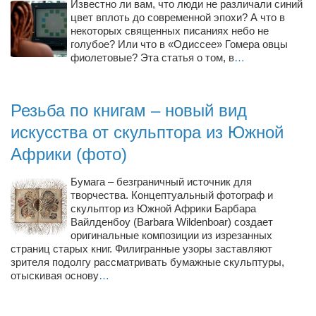
Известно ли вам, что люди не различали синий
Косметологическое отделение КП Сумская
цвет вплоть до современной эпохи? А что в
городская клиническая больница №4
некоторых священных писаниях небо не
голубое? Или что в «Одиссее» Гомера овцы
Оптика — Медтехника
фиолетовые? Эта статья о том, в
…
Тенториум -центр независимых дистрибьюторов
Резьба по книгам – новый вид
Кафе, клубы, рестораны
искусства от скульптора из Южной
«Винегрет» — демократичный ресторан
Африки (фото)
«ЧАЙ — КАВА» магазин — кафе
Магазины
Бумага – безграничный источник для
творчества. Концептуальный фотограф и
«CYCLE GARAGE» — магазин велосипедов
скульптор из Южной Африки Барбара
Вайлденбоу (Barbara Wildenboar) создает
«Книголюб» — супермаркет
оригинальные композиции из изрезанных
Багетный двор
страниц старых книг. Филигранные узоры заставляют
зрителя подолгу рассматривать бумажные скульптуры,
МАГАЗИН СТИХОВ НА ЗАКАЗ
отыскивая основу
…
«Павел» — магазин мужской одежды