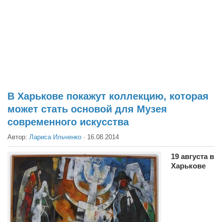
Театр
Архитектура
Кино
Техника
Общество
Факты
В Харькове покажут коллекцию, которая
может стать основой для Музея
Выборы
современного искусства
Деньги
Автор:
Лариса Ильченко
·
16.08.2014
Традиции
19 августа в
Опросы
Харькове
Экология
Здоровье
Здоровый образ жизни