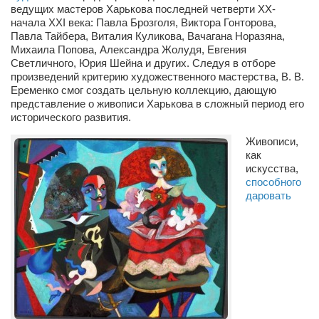
ведущих мастеров Харькова последней четверти ХХ-
Косметологическое отделение КП Сумская
начала ХХI века: Павла Брозголя, Виктора Гонторова,
городская клиническая больница №4
Павла Тайбера, Виталия Куликова, Вачагана Норазяна,
Оптика — Медтехника
Михаила Попова, Александра Жолудя, Евгения
Светличного, Юрия Шейна и других. Следуя в отборе
Тенториум -центр независимых дистрибьюторов
произведений критерию художественного мастерства, В. В.
Еременко смог создать цельную коллекцию, дающую
представление о живописи Харькова в сложный период его
Кафе, клубы, рестораны
исторического развития.
«Винегрет» — демократичный ресторан
Живописи,
как
«ЧАЙ — КАВА» магазин — кафе
искусства,
Магазины
способного
даровать
«CYCLE GARAGE» — магазин велосипедов
«Книголюб» — супермаркет
Багетный двор
МАГАЗИН СТИХОВ НА ЗАКАЗ
«Павел» — магазин мужской одежды