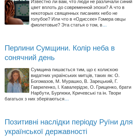
Известно ли вам, что люди не различали синий
Конкурсы
цвет вплоть до современной эпохи? А что в
Фестиваль. Конкурс «Колибри» 2017
некоторых священных писаниях небо не
голубое? Или что в «Одиссее» Гомера овцы
Конкурс «Колибри» 2016
фиолетовые? Эта статья о том, в
…
Конкурс «Колибри» 2015
Конкурс «Колибри» 2014
Перлини Сумщини. Колір неба в
Литературный конкурс «Я люблю Украину»
сонячний день
Конкурс «Колибри — детям!» 2014
Сумщина пишається тим, що є колискою
Конкурс «Колибри» 2013
видатних українських митців, таких як: О.
Богомазов, М. Мурашко, В. Зарецький, Г.
Интервью
Гавриленко, І. Кавалерідзе, О. Грищенко, брати
Нарбути, Бурлюки, Кричевські та ін. Твори
Афиша
багатьох з них зберігаються
…
Афиша Киев
Афиша Сумы
Позитивні наслідки періоду Руїни для
О нас
української державності