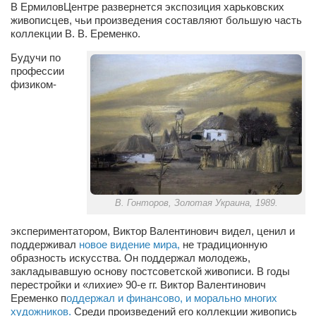
В ЕрмиловЦентре развернется экспозиция харьковских
живописцев, чьи произведения составляют большую часть
Артём Мяус
коллекции В. В. Еременко.
Александра Сокол
Будучи по
Барды
профессии
физиком-
Владимир Айзенберг
Игорь Добровольский
Ольга Козаченко
Оксана Скоробагатская
Александра Скорук
В. Гонторов, Золотая Украина, 1989.
Евгений Полюхович
экспериментатором, Виктор Валентинович видел, ценил и
Ольга Чикина
поддерживал
новое видение мира,
не традиционную
Бизнес-партнёры
образность искусства. Он поддержал молодежь,
закладывавшую основу постсоветской живописи. В годы
Здоровье
перестройки и «лихие» 90-е гг. Виктор Валентинович
Еременко п
оддержал и финансово, и морально многих
Врач психиатр–нарколог Анплеев А.Б.
художников.
Среди произведений его коллекции живопись