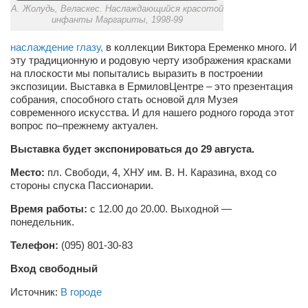
Туризм
А. Жолудь, Веласкес. Наслаждающийся красотой
инфанты Маргариты, 1998-99
«Траверс» — экипировочный центр
Журналисты
наслаждение глазу,
в коллекции Виктора Еременко много. И
эту традиционную и родовую черту изображения красками
Александр Гвоздик
на плоскости мы попытались выразить в построении
экспозиции. Выставка в ЕрмиловЦентре – это презентация
Александр Кугук
собрания, способного стать основой для Музея
современного искусства. И для нашего родного города этот
Музыканты
вопрос по–прежнему актуален.
Евгений Касьяненко
Выставка будет экспонировать
ся до 29 августа.
Сергей Коноз
Место:
пл. Свободи, 4, ХНУ им. В. Н. Каразина, вход со
Денис Федченко
стороны спуска Пассионарии.
Звукорежиссёры
Время работы:
с 12.00 до 20.00. Выходной —
понедельник.
Alfom Studio
Телефон:
(095) 801-30-83
Guitarproduction Studio
Вход свободный
Писатели
Источник:
В городе
Поэты