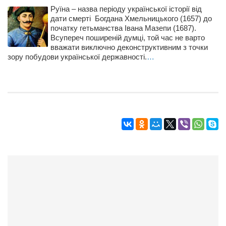
Руїна – назва періоду української історії від
дати смерті Богдана Хмельницького (1657) до
початку гетьманства Івана Мазепи (1687).
Всупереч поширеній думці, той час не варто
вважати виключно деконструктивним з точки
зору побудови української державності.
…