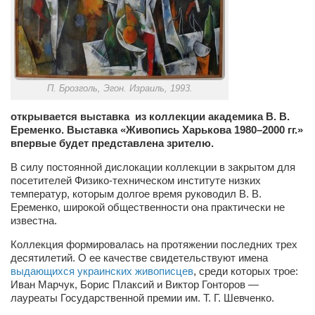
Сам себе доктор
Активный отдых
Курьезы
Досье
П. Брозголь, Эгон. Израиль, 1993.
Арт-менеджеры
открывается выставка из коллекции академика В. В.
Лариса Ильченко
Еременко. Выставка «Живопись Харькова 1980–2000 гг.»
впервые будет представлена зрителю.
Орест Коваль
В силу постоянной дислокации коллекции в закрытом для
Тамара Кубракова
посетителей Физико-техническом институте низких
температур, которым долгое время руководил В. В.
Елена Мельник
Еременко, широкой общественности она практически не
известна.
Вера Паненко
Коллекция формировалась на протяжении последних трех
Семён Салатенко
десятилетий. О ее качестве свидетельствуют имена
Сергей Шепилов
выдающихся украинских живописцев
, среди которых трое:
Иван Марчук, Борис Плаксий и Виктор Гонторов —
Актёры
лауреаты Государственной премии им. Т. Г. Шевченко.
Валентин Бурый