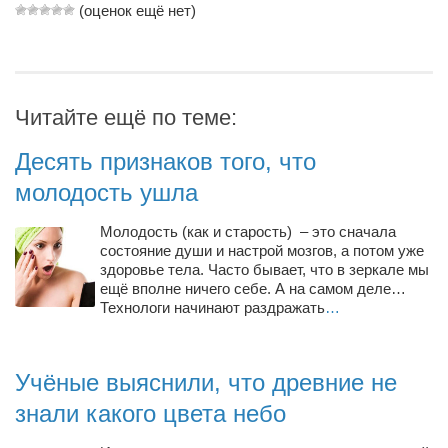
(оценок ещё нет)
Режиссёры
Художники
Надія Белокур
Читайте ещё по теме:
Анна Гидора
Леонтий Костур
Десять признаков того, что
Римма Миленкова
молодость ушла
Ирина Проценко
Молодость (как и старость) – это сначала
Александр Садовский
состояние души и настрой мозгов, а потом уже
здоровье тела. Часто бывает, что в зеркале мы
Сергей Степанов
ещё вполне ничего себе. А на самом деле…
Технологи начинают раздражать
…
Анна Черненко
Марина Фенота
Учёные выяснили, что древние не
Гостиная
знали какого цвета небо
Он и Она