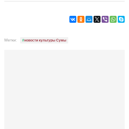
Режиссёры
Художники
Надія Белокур
Анна Гидора
Метки:
новости культуры Сумы
Леонтий Костур
Римма Миленкова
Ирина Проценко
Александр Садовский
Сергей Степанов
Анна Черненко
Марина Фенота
Гостиная
Он и Она