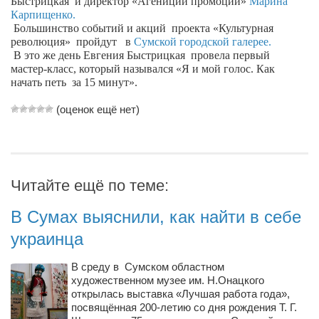
Быстрицкая
и директор «Агениции промоции»
Марина
Карпищенко.
Артём Мяус
Большинство событий и акций
проекта «Культурная
революция»
пройдут
в
Сумской городской галерее.
Александра Сокол
В это же день Евгения Быстрицкая
провела первый
мастер-класс, который назывался «Я и мой голос. Как
Барды
начать петь
за 15 минут».
Владимир Айзенберг
(оценок ещё нет)
Игорь Добровольский
Ольга Козаченко
Оксана Скоробагатская
Читайте ещё по теме:
Александра Скорук
Евгений Полюхович
В Сумах выяснили, как найти в себе
Ольга Чикина
украинца
Бизнес-партнёры
В среду в Сумском областном
художественном музее им. Н.Онацкого
Здоровье
открылась выставка «Лучшая работа года»,
Врач психиатр–нарколог Анплеев А.Б.
посвящённая 200-летию со дня рождения Т. Г.