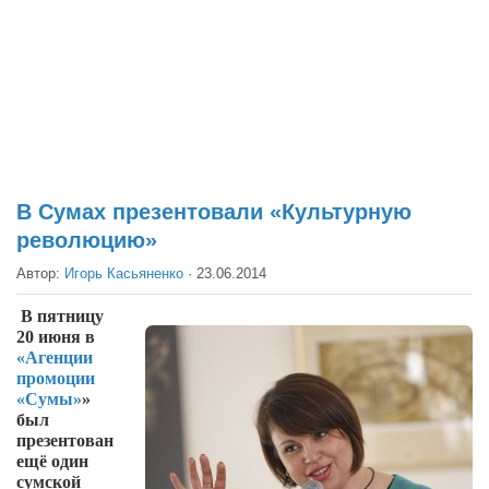
Театр
Архитектура
Кино
Техника
Общество
Факты
В Сумах презентовали «Культурную
революцию»
Выборы
Автор:
Игорь Касьяненко
·
23.06.2014
Деньги
Традиции
В пятницу
20 июня в
Опросы
«Агенции
промоции
Экология
«Сумы»
»
был
Здоровье
презентован
ещё один
Здоровый образ жизни
сумской