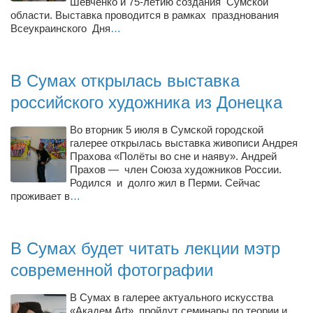
Шевченко и 75-летию создания Сумской
Косметологическое отделение КП Сумская
области. Выставка проводится в рамках празднования
городская клиническая больница №4
Всеукраинского Дня
…
Оптика — Медтехника
Тенториум -центр независимых дистрибьюторов
В Сумах открылась выставка
российского художника из Донецка
Кафе, клубы, рестораны
Во вторник 5 июля в Сумской городской
«Винегрет» — демократичный ресторан
галерее открылась выставка живописи Андрея
«ЧАЙ — КАВА» магазин — кафе
Прахова «Полёты во сне и наяву». Андрей
Прахов — член Союза художников России.
Магазины
Родился и долго жил в Перми. Сейчас
проживает в
…
«CYCLE GARAGE» — магазин велосипедов
«Книголюб» — супермаркет
В Сумах будет читать лекции мэтр
Багетный двор
современной фотографии
МАГАЗИН СТИХОВ НА ЗАКАЗ
«Павел» — магазин мужской одежды
В Сумах в галерее актуального искусства
«Академ Art» пройдут семинары по теории и