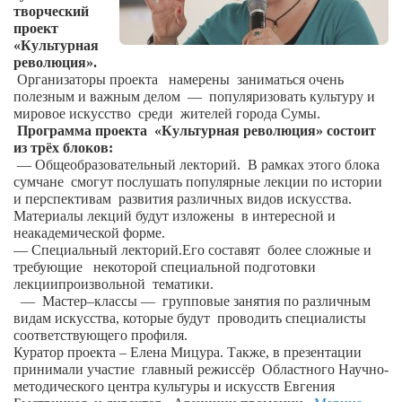
Сам себе доктор
творческий
проект
Активный отдых
«Культурная
революция».
Курьезы
Организаторы проекта
намерены
заниматься очень
полезным и важным делом
—
популяризовать культуру и
Досье
мировое искусство
среди
жителей города Сумы.
Программа проекта
«Культурная революция» состоит
Арт-менеджеры
из трёх блоков:
— Общеобразовательный лекторий.
Лариса Ильченко
В рамках этого блока
сумчане
смогут послушать популярные лекции по истории
Орест Коваль
и перспективам
развития различных видов искусства.
Материалы лекций будут изложены
в интересной и
Тамара Кубракова
неакадемической форме.
— Специальный лекторий.Его составят
более сложные и
Елена Мельник
требующие
некоторой специальной подготовки
Вера Паненко
лекциипроизвольной
тематики.
—
Мастер–классы —
групповые занятия по различным
Семён Салатенко
видам искусства, которые будут
проводить специалисты
соответствующего профиля.
Сергей Шепилов
Куратор проекта – Елена Мицура. Также, в презентации
принимали участие
главный режиссёр
Областного Научно-
Актёры
методического центра культуры и искусств Евгения
Валентин Бурый