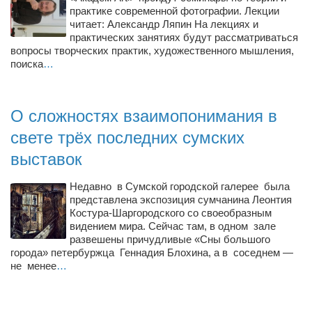
Туризм
практике современной фотографии. Лекции
читает: Александр Ляпин На лекциях и
«Траверс» — экипировочный центр
практических занятиях будут рассматриваться
Журналисты
вопросы творческих практик, художественного мышления,
поиска
…
Александр Гвоздик
Александр Кугук
О сложностях взаимопонимания в
Музыканты
свете трёх последних сумских
Евгений Касьяненко
выставок
Сергей Коноз
Денис Федченко
Недавно в Сумской городской галерее была
представлена экспозиция сумчанина Леонтия
Звукорежиссёры
Костура-Шаргородского со своеобразным
видением мира. Сейчас там, в одном зале
Alfom Studio
развешены причудливые «Сны большого
города» петербуржца Геннадия Блохина, а в соседнем —
Guitarproduction Studio
не менее
…
Писатели
Поэты